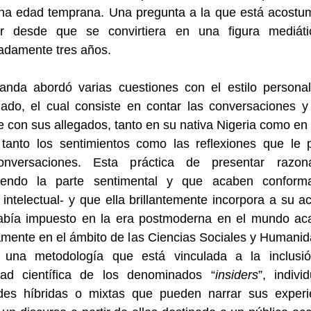
na edad temprana. Una pregunta a la que está acostu
ar desde que se convirtiera en una figura mediát
adamente tres años.
nda abordó varias cuestiones con el estilo persona
lado, el cual consiste en contar las conversaciones 
e con sus allegados, tanto en su nativa Nigeria como e
r tanto los sentimientos como las reflexiones que le 
nversaciones. Esta práctica de presentar razon
iendo la parte sentimental y que acaben confor
 intelectual- y que ella brillantemente incorpora a su ac
abía impuesto en la era postmoderna en el mundo ac
mente en el ámbito de las Ciencias Sociales y Humani
una metodología que está vinculada a la inclusi
ad científica de los denominados “
insiders
”, indiv
ades híbridas o mixtas que pueden narrar sus experi