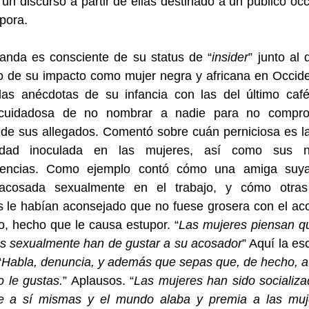
 un discurso a partir de ellas destinado a un público occ
spora.
nda es consciente de su status de “
insider
” junto al 
 de su impacto como mujer negra y africana en Occide
las anécdotas de su infancia con las del último caf
cuidadosa de no nombrar a nadie para no compr
de sus allegados. Comentó sobre cuán perniciosa es l
lidad inoculada en las mujeres, así como sus n
encias. Como ejemplo contó cómo una amiga suy
acosada sexualmente en el trabajo, y cómo otra
 le habían aconsejado que no fuese grosera con el aco
o, hecho que le causa estupor. “
Las mujeres piensan qu
s sexualmente han de gustar a su acosador
” Aquí la es
“
Habla, denuncia, y además que sepas que, de hecho, a
 le gustas.
” Aplausos. “
Las mujeres han sido socializ
se a sí mismas y el mundo alaba y premia a las muj