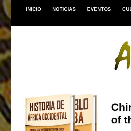
S
INICIO
NOTICIAS
EVENTOS
CU
k
i
p
t
o
c
o
n
t
e
n
t
.
Chi
of 