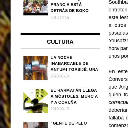
Southba
FRANCIA ESTÁ
entreten
DETRÁS DE BOKO
HARAM
este fes
2019-12-15
a otros
pasadas
Yousafz
CULTURA
hora par
unos poc
LA NOCHE
INABARCABLE DE
ANTUMI TOASIJÉ, UNA
En este
NOVELA
2020-01-10
Conversa
EXISTENCIALISTA Y
que Ang
ANIMALISTA
EL HARMATÁN LLEGA
quien tr
A MÓSTOLES, MURCIA
correc
Y A CORUÑA
2019-03-15
debería
fallaba 
"GENTE DE PELO
comenzó