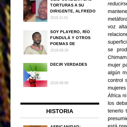
reducir
TORTURAS A SU
mantener
DIRIGENTE, ALFREDO
OKENVE
2018-11-01
metáfor
voz alt
SOY PLAYERO, RÍO
relacion
FUNDULÀ Y OTROS
superfic
POEMAS DE
se prod
FRANCISCO
2018-09-28
BALLOVERA ESTRADA
Chimama
DECIR VERDADES
mujer pa
algún m
control 
2018-09-08
mujeres
África n
los deba
HISTORIA
tenerlo 
presumi
está pr
AFRICANIDAD: