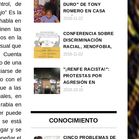
trol, de
DURO" DE TONY
ROMERO EN CASA
jo
” Es la
AMÉRICA
2018-11-22
habla en
inen las
CONFERENCIA SOBRE
mos en la
DISCRIMINACIÓN
usual que
RACIAL, XENOFOBIA,
APOROFOBIA Y AUGE
. Cuenta
2018-11-02
DE LA ULTRADERECHA
o de una
EN EUROPA
"¡RENFE RACISTA!":
ciarse de
PROTESTAS POR
o con el
AGRESIÓN EN
que a las
ESTACIÓN DE TREN DE
2018-10-15
ATOCHA
ales, en
 rabia en
er puede
CONOCIMIENTO
e se está
gar y se
peñar el
CINCO PROBLEMAS DE