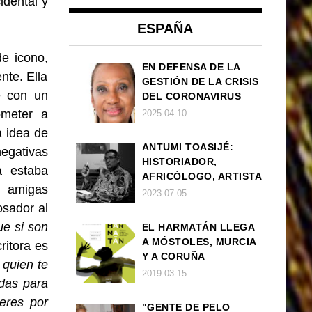
idental y
ESPAÑA
de icono,
EN DEFENSA DE LA
nte. Ella
GESTIÓN DE LA CRISIS
é con un
DEL CORONAVIRUS
POR PARTE DEL
ometer a
2025-04-10
GOBIERNO DE ESPAÑA
a idea de
ANTUMI TOASIJÉ:
egativas
HISTORIADOR,
a estaba
AFRICÓLOGO, ARTISTA
s amigas
2023-07-05
sador al
e si son
EL HARMATÁN LLEGA
A MÓSTOLES, MURCIA
critora es
Y A CORUÑA
 quien te
2019-03-15
adas para
eres por
"GENTE DE PELO