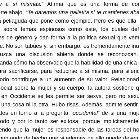
se a sí mismas.
” Afirma que es una forma de con
te abajo, “
Te daremos una galletita si te mantienes aba
a peliaguda que pone como ejemplo. Pero es que ella 
a sobre temas espinosos como este, los cuales def
es de género y dan forma a la política sexual que ve
ie. No son tabúes y, sin embargo, es tremendamente in
uzca una discusión abierta donde se reconozcan
nda cómo ha observado que la habilidad de una chica 
ra sacrificarse, para reducirse a sí misma, para silen
odo contribuye a un aumento de su valor. Relacionad
social sobre la mujer y su cuerpo, la autora sostiene 
 en Occidente se les permite ser sexys, pero no sexu
i una cosa ni la otra. Hubo risas. Además, admite sentir
tes en torno a la pregunta “
occidental
” de si una muj
todo y por lo tanto ser exitosa, porque implícitament
endo que la mujer es responsable de las tareas del ho
eguntando de hecho que si además de ello puede desem