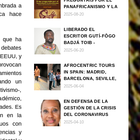
PREGUNTÁIS POR EL
mbrada a
PANAFRICANISMO Y LA
AFROCENTRICIDAD
ica hace
2025-08-20
LIBERADO EL
ESCRITOR GUTÍ-FÔGO
l que ha
BADJÁ TOIB -
y debates
FRANCISCO
2025-06-20
n EEUU, y
BALLOVERA ESTRADA
provocan
AFROCENTRIC TOURS
IN SPAIN: MADRID,
amientos
BARCELONA, SEVILLE,
mando un
IBIZA
2025-06-04
tivismo-,
adémico,
EN DEFENSA DE LA
dades. Es
GESTIÓN DE LA CRISIS
DEL CORONAVIRUS
ón en la
POR PARTE DEL
2025-04-10
iduos con
GOBIERNO DE ESPAÑA
encias y