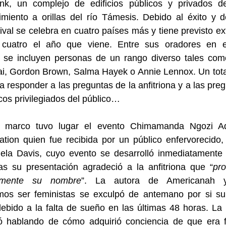
nk, un complejo de edificios públicos y privados d
imiento a orillas del río Támesis. Debido al éxito y
tival se celebra en cuatro países más y tiene previsto e
 cuatro el año que viene. Entre sus oradores en e
 se incluyen personas de un rango diverso tales com
ai, Gordon Brown, Salma Hayek o Annie Lennox. Un tota
a responder a las preguntas de la anfitriona y a las pre
os privilegiados del público…
 marco tuvo lugar el evento Chimamanda Ngozi Ad
tion quien fue recibida por un público enfervorecido, 
ela Davis, cuyo evento se desarrolló inmediatamente 
as su presentación agradeció a la anfitriona que “
pro
tamente su nombre
”. La autora de Americanah 
mos ser feministas se exculpó de antemano por si su 
debido a la falta de sueño en las últimas 48 horas. La 
 hablando de cómo adquirió conciencia de que era f