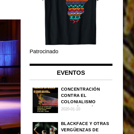
Patrocinado
EVENTOS
CONCENTRACIÓN
CONTRA EL
COLONIALISMO
FRANCÉS EN ÁFRICA
2020-01-10
BLACKFACE Y OTRAS
VERGÜENZAS DE