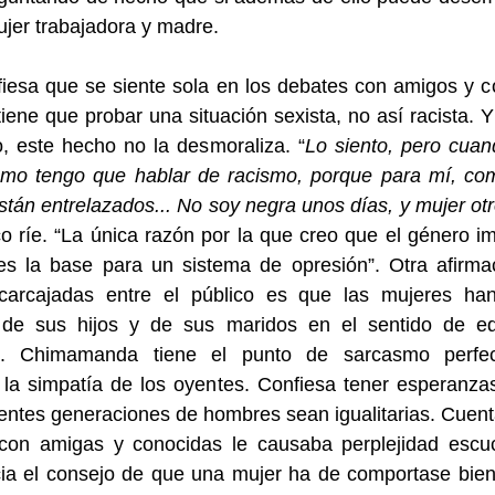
ujer trabajadora y madre.
fiesa que se siente sola en los debates con amigos y 
iene que probar una situación sexista, no así racista. Y
, este hecho no la desmoraliza. “
Lo siento, pero cuan
smo tengo que hablar de racismo, porque para mí, co
stán entrelazados... No soy negra unos días, y mujer ot
co ríe. “La única razón por la que creo que el género i
es la base para un sistema de opresión”. Otra afirma
carcajadas entre el público es que las mujeres ha
de sus hijos y de sus maridos en el sentido de e
d. Chimamanda tiene el punto de sarcasmo perfe
 la simpatía de los oyentes. Confiesa tener esperanza
ientes generaciones de hombres sean igualitarias. Cuen
 con amigas y conocidas le causaba perplejidad escu
cia el consejo de que una mujer ha de comportase bien