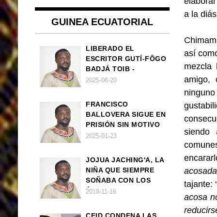
elaborar
a la diá
GUINEA ECUATORIAL
Chimama
LIBERADO EL
así como
ESCRITOR GUTÍ-FÔGO
mezcla 
BADJÁ TOIB -
amigo, 
FRANCISCO
2025-06-20
BALLOVERA ESTRADA
ninguno 
FRANCISCO
gustabi
BALLOVERA SIGUE EN
consecu
PRISIÓN SIN MOTIVO
siendo 
ALGUNO
2025-01-23
comunes
encararl
JOJUA JACHING'A, LA
NIÑA QUE SIEMPRE
acosada
SOÑABA CON LOS
tajante: 
ÁNGELES (UN CUENTO
2018-11-16
acosa no
VEGANO AFRICANO)
reducir
CEID CONDENA LAS