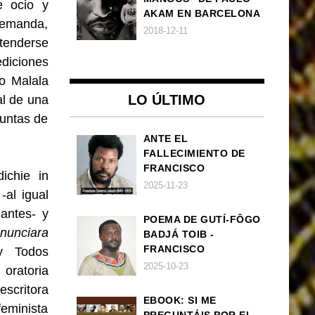
e ocio y
AKAM EN BARCELONA
 demanda,
2018-12-11
xtenderse
diciones
o Malala
LO ÚLTIMO
l de una
guntas de
ANTE EL
FALLECIMIENTO DE
FRANCISCO
ichie in
ZAMORA LOBOCH
2025-11-23
-al igual
antes- y
POEMA DE GUTÍ-FÔGO
nunciara
BADJÁ TOIB -
FRANCISCO
y Todos
BALLOVERA ESTRADA:
2025-10-23
oratoria
ANHELOS
escritora
INCONCLUSOS DE 1968
EBOOK: SI ME
eminista