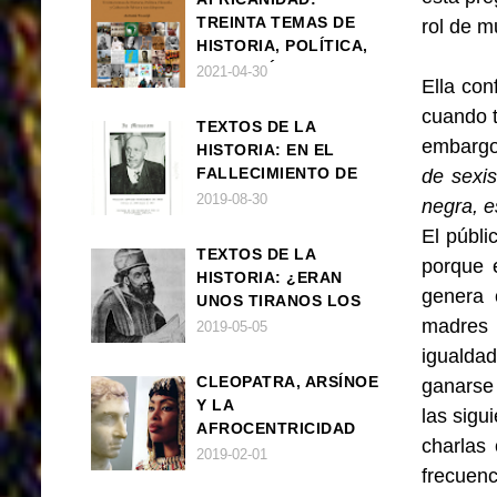
TREINTA TEMAS DE
rol de m
HISTORIA, POLÍTICA,
FILOSOFÍA Y CULTURA
2021-04-30
Ella con
DE ÁFRICA Y SUS
cuando t
DIÁSPORAS
TEXTOS DE LA
embargo
HISTORIA: EN EL
FALLECIMIENTO DE
de sexi
W.E.B. DU BOIS
2019-08-30
negra, e
El públi
TEXTOS DE LA
porque 
HISTORIA: ¿ERAN
genera 
UNOS TIRANOS LOS
FARAONES?
madres 
2019-05-05
igualda
CLEOPATRA, ARSÍNOE
ganarse
Y LA
las sigu
AFROCENTRICIDAD
charlas
MAL ENTENDIDA
2019-02-01
frecuen