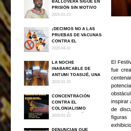
BALLOVERA SIGUE EN
PRISIÓN SIN MOTIVO
ALGUNO
2025-01-23
¡DECIMOS NO A LAS
PRUEBAS DE VACUNAS
CONTRA EL
CORONAVIRUS EN
2020-04-10
ÁFRICA!
El Fest
LA NOCHE
INABARCABLE DE
fue cr
ANTUMI TOASIJÉ, UNA
centenar
NOVELA
2020-01-10
potenci
EXISTENCIALISTA Y
obstácul
ANIMALISTA
CONCENTRACIÓN
inspirar
CONTRA EL
COLONIALISMO
de disc
FRANCÉS EN ÁFRICA
2020-01-10
figuras
exhibic
DENUNCIAN QUE