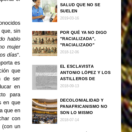
SALUD QUE NO SE
SUELEN
DIAGNOSTICAR BIEN
2019-03-16
conocidos
EN POBLACIÓN AFRO
 que, sin
POR QUÉ YA NO DIGO
do hablo
"RACIALIZADA",
"RACIALIZADO"
mo mujer
2018-12-06
ros días
”.
mporta es
EL ESCLAVISTA
ción que
ANTONIO LÓPEZ Y LOS
n de ser
ASTILLEROS DE
NAVANTIA
ducar en
2018-09-13
cto para
DECOLONIALIDAD Y
s en que
PANAFRICANISMO NO
ta que en
SON LO MISMO
char con
2018-07-14
 (con un