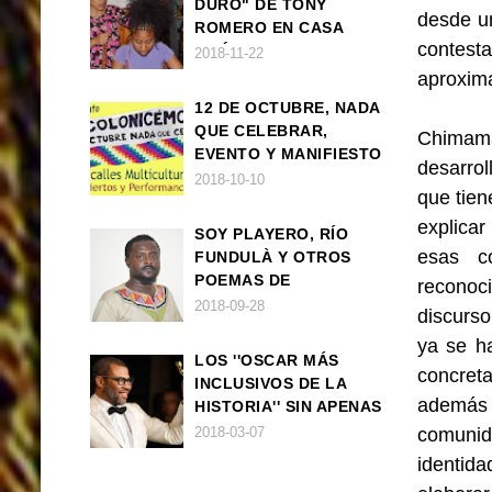
DURO" DE TONY
desde u
ROMERO EN CASA
contest
AMÉRICA
2018-11-22
aproxim
12 DE OCTUBRE, NADA
QUE CELEBRAR,
Chimama
EVENTO Y MANIFIESTO
desarrol
2018-10-10
que tien
explica
SOY PLAYERO, RÍO
esas co
FUNDULÀ Y OTROS
POEMAS DE
reconoc
FRANCISCO
2018-09-28
discurso
BALLOVERA ESTRADA
ya se h
LOS ''OSCAR MÁS
concreta
INCLUSIVOS DE LA
además 
HISTORIA'' SIN APENAS
TRIUNFOS AFRO
comunid
2018-03-07
identid