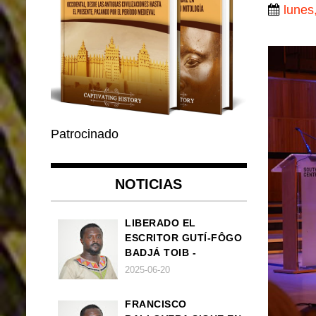
lunes
Patrocinado
NOTICIAS
LIBERADO EL
ESCRITOR GUTÍ-FÔGO
BADJÁ TOIB -
FRANCISCO
2025-06-20
BALLOVERA ESTRADA
FRANCISCO