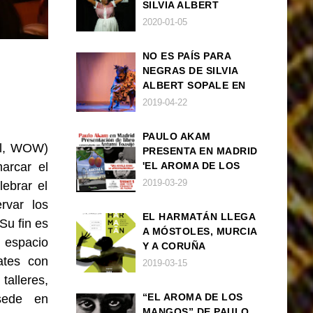
SILVIA ALBERT
SOPALE EN MADRID
2020-01-05
NO ES PAÍS PARA
NEGRAS DE SILVIA
ALBERT SOPALE EN
BARCELONA
2019-04-22
PAULO AKAM
al, WOW)
PRESENTA EN MADRID
arcar el
'EL AROMA DE LOS
MANGOS', UNA
2019-03-29
lebrar el
NOVELA SOBRE LA
rvar los
AFRODESCENDENCIA
EL HARMATÁN LLEGA
Su fin es
A MÓSTOLES, MURCIA
n espacio
Y A CORUÑA
ates con
2019-03-15
alleres,
“EL AROMA DE LOS
 sede en
MANGOS” DE PAULO