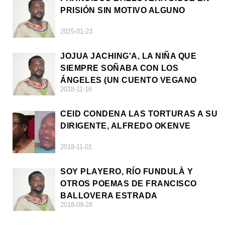
PRISIÓN SIN MOTIVO ALGUNO
2025-01-23
JOJUA JACHING'A, LA NIÑA QUE
SIEMPRE SOÑABA CON LOS
ÁNGELES (UN CUENTO VEGANO
2018-11-16
AFRICANO)
CEID CONDENA LAS TORTURAS A SU
DIRIGENTE, ALFREDO OKENVE
2018-11-01
SOY PLAYERO, RÍO FUNDULÀ Y
OTROS POEMAS DE FRANCISCO
BALLOVERA ESTRADA
2018-09-28