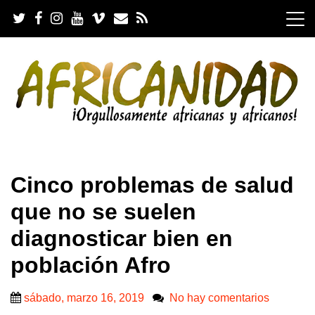
S
k
i
p
t
o
c
o
n
t
e
.
n
Cinco problemas de salud
t
que no se suelen
diagnosticar bien en
población Afro
sábado, marzo 16, 2019
No hay comentarios