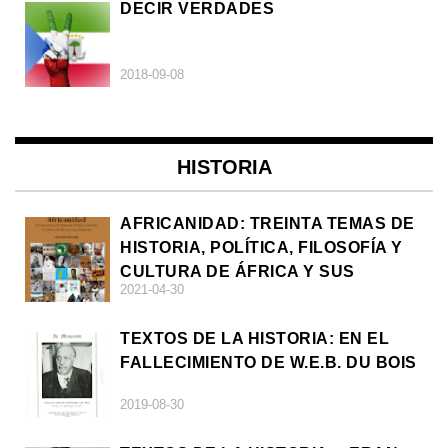
DECIR VERDADES
2018-09-08
HISTORIA
AFRICANIDAD: TREINTA TEMAS DE
HISTORIA, POLÍTICA, FILOSOFÍA Y
CULTURA DE ÁFRICA Y SUS
2021-04-30
DIÁSPORAS
TEXTOS DE LA HISTORIA: EN EL
FALLECIMIENTO DE W.E.B. DU BOIS
2019-08-30