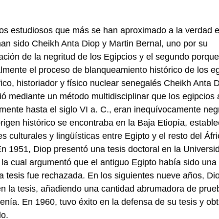
os estudiosos que más se han aproximado a la verdad e
an sido Cheikh Anta Diop y Martin Bernal, uno por su
ción de la negritud de los Egipcios y el segundo porque
lmente el proceso de blanqueamiento histórico de los eg
ífico, historiador y físico nuclear senegalés Cheikh Anta 
ió mediante un método multidisciplinar que los egipcios 
mente hasta el siglo VI a. C., eran inequívocamente neg
rigen histórico se encontraba en la Baja Etiopía, establ
s culturales y lingüísticas entre Egipto y el resto del Áfr
n 1951, Diop presentó una tesis doctoral en la Universi
 la cual argumentó que el antiguo Egipto había sido una 
a tesis fue rechazada. En los siguientes nueve años, Di
en la tesis, añadiendo una cantidad abrumadora de prue
enía. En 1960, tuvo éxito en la defensa de su tesis y obt
o.