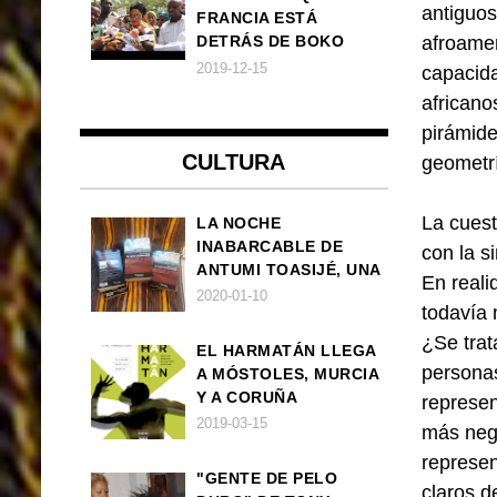
antiguos
FRANCIA ESTÁ
afroamer
DETRÁS DE BOKO
HARAM
2019-12-15
capacida
africano
pirámide
CULTURA
geometrí
La cuest
LA NOCHE
INABARCABLE DE
con la s
ANTUMI TOASIJÉ, UNA
En reali
NOVELA
2020-01-10
todavía 
EXISTENCIALISTA Y
ANIMALISTA
¿Se trat
EL HARMATÁN LLEGA
personas
A MÓSTOLES, MURCIA
Y A CORUÑA
represen
2019-03-15
más negr
represen
"GENTE DE PELO
claros d