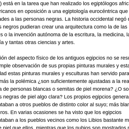
) está en la tarea que han realizado los egiptólogos afri
icanos en oposición a una egiptología eurocéntrica qu
des a las personas negras. La historia occidental negó 
s negros pudieran crear una arquitectura como la de las
s o la invención autónoma de la escritura, la medicina, l
a y tantas otras ciencias y artes.
ión del aspecto físico de los antiguos egipcios no se res
imple observación de sus propias pinturas murales y est
dad estas pinturas murales y esculturas han servido para
más la polémica ¿son suficientemente ajustadas a la rea
a de personas blancas o semitas de piel morena? ¿O s
 negras de piel algo clara? Los propios egipcios gener
taban a otros pueblos de distinto color al suyo; más bla
os. En varias ocasiones se ha visto que los egipcios
taban a los pueblos vecinos como los Libios bastante 
e piel que ellos, mientras que los nubios son mostrados