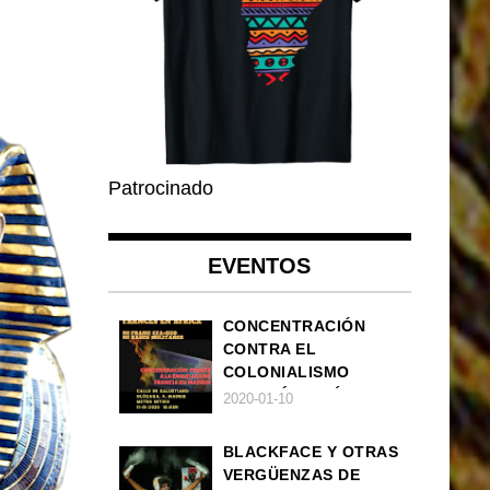
Patrocinado
EVENTOS
CONCENTRACIÓN
CONTRA EL
COLONIALISMO
FRANCÉS EN ÁFRICA
2020-01-10
BLACKFACE Y OTRAS
VERGÜENZAS DE