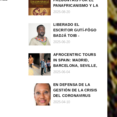
PREGUNTÁIS POR EL
PANAFRICANISMO Y LA
AFROCENTRICIDAD
2025-08-20
LIBERADO EL
ESCRITOR GUTÍ-FÔGO
BADJÁ TOIB -
FRANCISCO
2025-06-20
BALLOVERA ESTRADA
AFROCENTRIC TOURS
IN SPAIN: MADRID,
BARCELONA, SEVILLE,
IBIZA
2025-06-04
EN DEFENSA DE LA
GESTIÓN DE LA CRISIS
DEL CORONAVIRUS
POR PARTE DEL
2025-04-10
GOBIERNO DE ESPAÑA