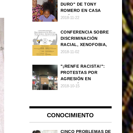
DURO" DE TONY
ROMERO EN CASA
AMÉRICA
2018-11-22
CONFERENCIA SOBRE
DISCRIMINACIÓN
RACIAL, XENOFOBIA,
APOROFOBIA Y AUGE
2018-11-02
DE LA ULTRADERECHA
EN EUROPA
"¡RENFE RACISTA!":
PROTESTAS POR
AGRESIÓN EN
ESTACIÓN DE TREN DE
2018-10-15
ATOCHA
CONOCIMIENTO
CINCO PROBLEMAS DE