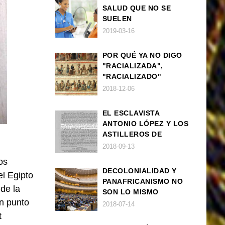
SALUD QUE NO SE
SUELEN
DIAGNOSTICAR BIEN
2019-03-16
EN POBLACIÓN AFRO
POR QUÉ YA NO DIGO
"RACIALIZADA",
"RACIALIZADO"
2018-12-06
EL ESCLAVISTA
ANTONIO LÓPEZ Y LOS
ASTILLEROS DE
NAVANTIA
2018-09-13
os
DECOLONIALIDAD Y
el Egipto
PANAFRICANISMO NO
de la
SON LO MISMO
un punto
2018-07-14
t