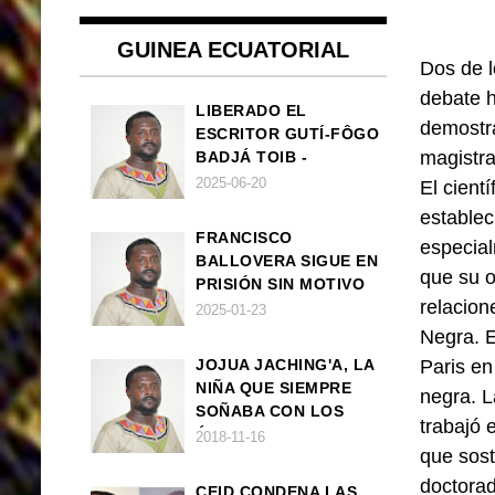
GUINEA ECUATORIAL
Dos de l
debate h
LIBERADO EL
demostra
ESCRITOR GUTÍ-FÔGO
magistra
BADJÁ TOIB -
FRANCISCO
2025-06-20
El cient
BALLOVERA ESTRADA
establec
FRANCISCO
especial
BALLOVERA SIGUE EN
que su o
PRISIÓN SIN MOTIVO
relacione
ALGUNO
2025-01-23
Negra. E
JOJUA JACHING'A, LA
Paris en
NIÑA QUE SIEMPRE
negra. L
SOÑABA CON LOS
trabajó 
ÁNGELES (UN CUENTO
2018-11-16
que sost
VEGANO AFRICANO)
doctorad
CEID CONDENA LAS