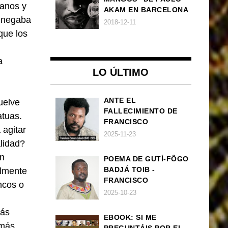
canos y
AKAM EN BARCELONA
e negaba
2018-12-11
que los
a
LO ÚLTIMO
ANTE EL
uelve
FALLECIMIENTO DE
atuas.
FRANCISCO
 agitar
ZAMORA LOBOCH
2025-11-23
lidad?
on
POEMA DE GUTÍ-FÔGO
BADJÁ TOIB -
almente
FRANCISCO
ncos o
BALLOVERA ESTRADA:
2025-10-23
ANHELOS
más
INCONCLUSOS DE 1968
EBOOK: SI ME
 más