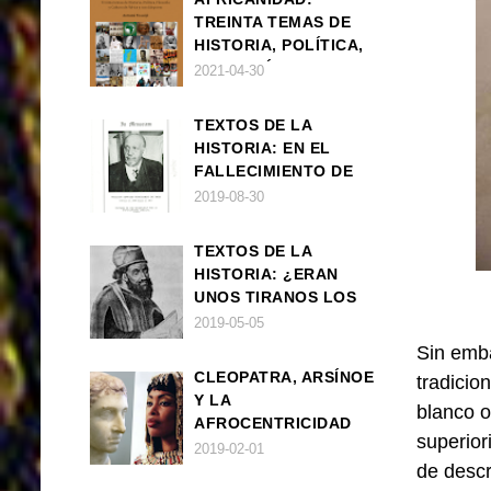
TREINTA TEMAS DE
HISTORIA, POLÍTICA,
FILOSOFÍA Y CULTURA
2021-04-30
DE ÁFRICA Y SUS
DIÁSPORAS
TEXTOS DE LA
HISTORIA: EN EL
FALLECIMIENTO DE
W.E.B. DU BOIS
2019-08-30
TEXTOS DE LA
HISTORIA: ¿ERAN
UNOS TIRANOS LOS
FARAONES?
2019-05-05
Sin emba
CLEOPATRA, ARSÍNOE
tradicio
Y LA
blanco o
AFROCENTRICIDAD
superior
MAL ENTENDIDA
2019-02-01
de descr