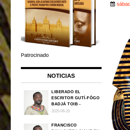
sábad
Patrocinado
NOTICIAS
LIBERADO EL
ESCRITOR GUTÍ-FÔGO
BADJÁ TOIB -
FRANCISCO
2025-06-20
BALLOVERA ESTRADA
FRANCISCO