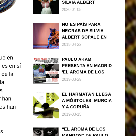
SILVIA ALBERT
SOPALE EN MADRID
2020-01-05
NO ES PAÍS PARA
NEGRAS DE SILVIA
ALBERT SOPALE EN
BARCELONA
2019-04-22
que en
PAULO AKAM
 es en sí
PRESENTA EN MADRID
'EL AROMA DE LOS
 de la
MANGOS', UNA
2019-03-29
la
NOVELA SOBRE LA
s
AFRODESCENDENCIA
EL HARMATÁN LLEGA
y han
A MÓSTOLES, MURCIA
les han
Y A CORUÑA
2019-03-15
“EL AROMA DE LOS
os
MANGOS” DE PAULO