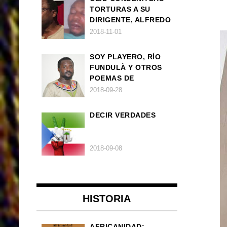
TORTURAS A SU
DIRIGENTE, ALFREDO
OKENVE
2018-11-01
SOY PLAYERO, RÍO
FUNDULÀ Y OTROS
POEMAS DE
FRANCISCO
2018-09-28
BALLOVERA ESTRADA
DECIR VERDADES
2018-09-08
HISTORIA
AFRICANIDAD: