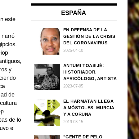
ESPAÑA
n este
EN DEFENSA DE LA
 narró
GESTIÓN DE LA CRISIS
DEL CORONAVIRUS
ipcios.
POR PARTE DEL
2025-04-10
Diop
GOBIERNO DE ESPAÑA
antiguos,
ANTUMI TOASIJÉ:
ros y
HISTORIADOR,
eciendo
AFRICÓLOGO, ARTISTA
ica
2023-07-05
dad de
EL HARMATÁN LLEGA
cultura
A MÓSTOLES, MURCIA
op
Y A CORUÑA
bas de lo
2019-03-15
uvo el
"GENTE DE PELO