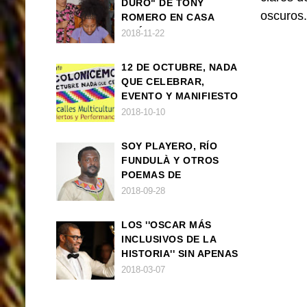
DURO" DE TONY
oscuros.
ROMERO EN CASA
AMÉRICA
2018-11-22
12 DE OCTUBRE, NADA
QUE CELEBRAR,
EVENTO Y MANIFIESTO
2018-10-10
SOY PLAYERO, RÍO
FUNDULÀ Y OTROS
POEMAS DE
FRANCISCO
2018-09-28
BALLOVERA ESTRADA
LOS ''OSCAR MÁS
INCLUSIVOS DE LA
HISTORIA'' SIN APENAS
TRIUNFOS AFRO
2018-03-07