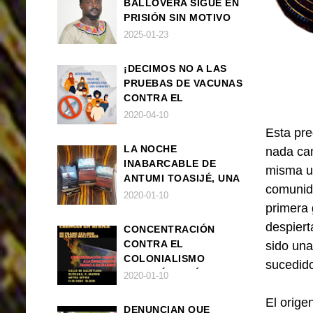
BALLOVERA SIGUE EN
PRISIÓN SIN MOTIVO
ALGUNO
2025-01-23
¡DECIMOS NO A LAS
PRUEBAS DE VACUNAS
CONTRA EL
CORONAVIRUS EN
2020-04-10
ÁFRICA!
Esta pre
LA NOCHE
nada cam
INABARCABLE DE
misma un
ANTUMI TOASIJÉ, UNA
comunida
NOVELA
2020-01-10
primera 
EXISTENCIALISTA Y
ANIMALISTA
despiert
CONCENTRACIÓN
CONTRA EL
sido una
COLONIALISMO
sucedido
FRANCÉS EN ÁFRICA
2020-01-10
El orige
DENUNCIAN QUE