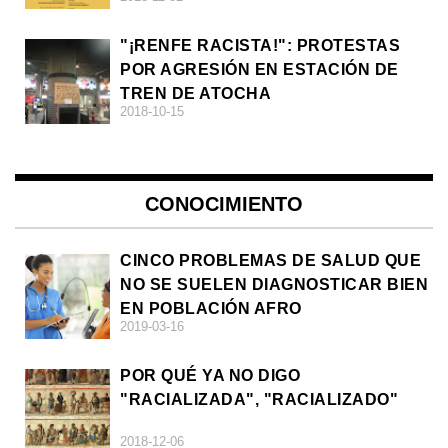
DE LA ULTRADERECHA EN EUROPA
"¡RENFE RACISTA!": PROTESTAS
POR AGRESIÓN EN ESTACIÓN DE
TREN DE ATOCHA
2018-10-15
CONOCIMIENTO
CINCO PROBLEMAS DE SALUD QUE
NO SE SUELEN DIAGNOSTICAR BIEN
EN POBLACIÓN AFRO
2019-03-16
POR QUÉ YA NO DIGO
"RACIALIZADA", "RACIALIZADO"
2018-12-06