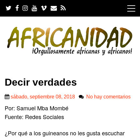
S
k
i
p
t
o
c
o
n
t
e
.
n
Decir verdades
t
sábado, septiembre 08, 2018
No hay comentarios
Por: Samuel Mba Mombé
Fuente: Redes Sociales
¿Por qué a los guineanos no les gusta escuchar