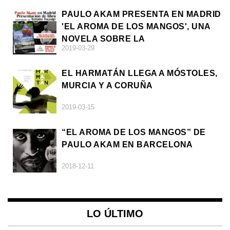
PAULO AKAM PRESENTA EN MADRID
'EL AROMA DE LOS MANGOS', UNA
NOVELA SOBRE LA
2019-03-29
AFRODESCENDENCIA
EL HARMATÁN LLEGA A MÓSTOLES,
MURCIA Y A CORUÑA
2019-03-15
“EL AROMA DE LOS MANGOS” DE
PAULO AKAM EN BARCELONA
2018-12-11
LO ÚLTIMO