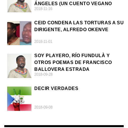
ÁNGELES (UN CUENTO VEGANO
2018-11-16
AFRICANO)
CEID CONDENA LAS TORTURAS A SU
DIRIGENTE, ALFREDO OKENVE
2018-11-01
SOY PLAYERO, RÍO FUNDULÀ Y
OTROS POEMAS DE FRANCISCO
BALLOVERA ESTRADA
2018-09-28
DECIR VERDADES
2018-09-08