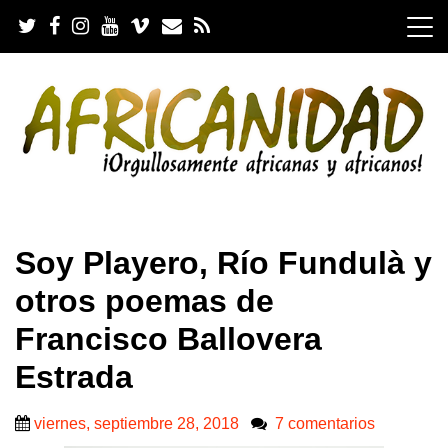
S
k
i
p
t
o
c
o
n
t
e
.
n
Soy Playero, Río Fundulà y
t
otros poemas de
Francisco Ballovera
Estrada
viernes, septiembre 28, 2018
7 comentarios