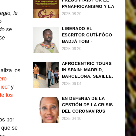
PREGUNTÁIS POR EL
PANAFRICANISMO Y LA
egio, le
AFROCENTRICIDAD
2025-08-20
o
LIBERADO EL
do se
ESCRITOR GUTÍ-FÔGO
se
BADJÁ TOIB -
FRANCISCO
2025-06-20
BALLOVERA ESTRADA
AFROCENTRIC TOURS
aliza los
IN SPAIN: MADRID,
BARCELONA, SEVILLE,
ero
IBIZA
2025-06-04
ico
" y
de los
EN DEFENSA DE LA
GESTIÓN DE LA CRISIS
DEL CORONAVIRUS
POR PARTE DEL
2025-04-10
os por
GOBIERNO DE ESPAÑA
 que se