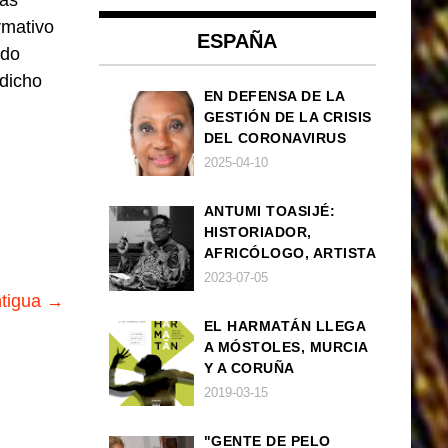
las
rmativo
ESPAÑA
ado
dicho
EN DEFENSA DE LA
GESTIÓN DE LA CRISIS
DEL CORONAVIRUS
POR PARTE DEL
2025-04-10
GOBIERNO DE ESPAÑA
ANTUMI TOASIJÉ:
HISTORIADOR,
AFRICÓLOGO, ARTISTA
2023-07-05
ntigua →
EL HARMATÁN LLEGA
A MÓSTOLES, MURCIA
Y A CORUÑA
2019-03-15
"GENTE DE PELO