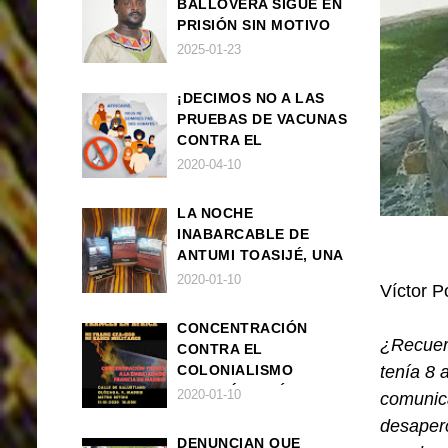
BALLOVERA SIGUE EN
PRISIÓN SIN MOTIVO
ALGUNO
2025-01-23
¡DECIMOS NO A LAS
PRUEBAS DE VACUNAS
CONTRA EL
CORONAVIRUS EN
2020-04-10
ÁFRICA!
LA NOCHE
INABARCABLE DE
ANTUMI TOASIJÉ, UNA
NOVELA
2020-01-10
Víctor P
EXISTENCIALISTA Y
ANIMALISTA
CONCENTRACIÓN
¿Recuer
CONTRA EL
tenía 8 
COLONIALISMO
FRANCÉS EN ÁFRICA
2020-01-10
comunica
desaperc
DENUNCIAN QUE