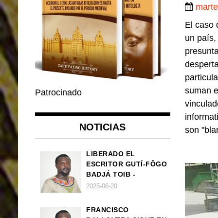
marte
El caso 
un país,
presunt
desperta
particul
suman el
Patrocinado
vinculad
informat
NOTICIAS
son "bla
LIBERADO EL
ESCRITOR GUTÍ-FÔGO
BADJÁ TOIB -
FRANCISCO
2025-06-20
BALLOVERA ESTRADA
FRANCISCO