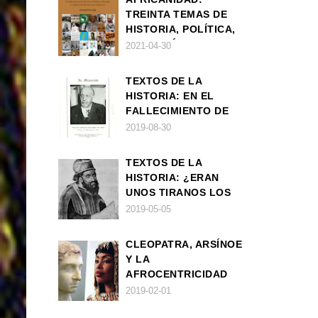
TREINTA TEMAS DE
HISTORIA, POLÍTICA,
FILOSOFÍA Y CULTURA
2021-04-30
DE ÁFRICA Y SUS
DIÁSPORAS
TEXTOS DE LA
HISTORIA: EN EL
FALLECIMIENTO DE
W.E.B. DU BOIS
2019-08-30
TEXTOS DE LA
HISTORIA: ¿ERAN
UNOS TIRANOS LOS
FARAONES?
2019-05-05
CLEOPATRA, ARSÍNOE
Y LA
AFROCENTRICIDAD
MAL ENTENDIDA
2019-02-01