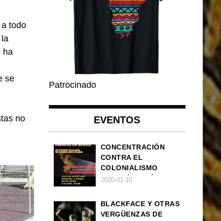
 a todo
 la
, ha
e se
Patrocinado
stas no
EVENTOS
CONCENTRACIÓN
CONTRA EL
COLONIALISMO
FRANCÉS EN ÁFRICA
2020-01-10
BLACKFACE Y OTRAS
VERGÜENZAS DE