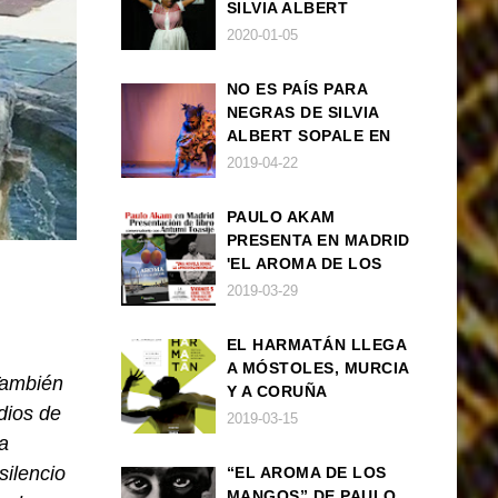
SILVIA ALBERT
SOPALE EN MADRID
2020-01-05
NO ES PAÍS PARA
NEGRAS DE SILVIA
ALBERT SOPALE EN
BARCELONA
2019-04-22
PAULO AKAM
PRESENTA EN MADRID
'EL AROMA DE LOS
MANGOS', UNA
2019-03-29
NOVELA SOBRE LA
AFRODESCENDENCIA
EL HARMATÁN LLEGA
A MÓSTOLES, MURCIA
También
Y A CORUÑA
dios de
2019-03-15
a
silencio
“EL AROMA DE LOS
MANGOS” DE PAULO