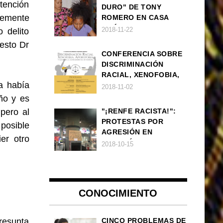
tención
DURO" DE TONY
temente
ROMERO EN CASA
AMÉRICA
2018-11-22
 delito
esto Dr
CONFERENCIA SOBRE
DISCRIMINACIÓN
RACIAL, XENOFOBIA,
a había
APOROFOBIA Y AUGE
2018-11-02
DE LA ULTRADERECHA
iño y es
EN EUROPA
pero al
"¡RENFE RACISTA!":
PROTESTAS POR
posible
AGRESIÓN EN
er otro
ESTACIÓN DE TREN DE
2018-10-15
ATOCHA
CONOCIMIENTO
resunta
CINCO PROBLEMAS DE