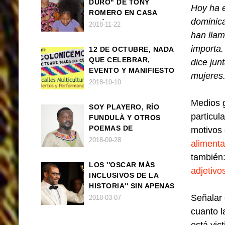
DURO" DE TONY
Hoy ha e
ROMERO EN CASA
dominica
AMÉRICA
2018-11-22
han llam
importa.
12 DE OCTUBRE, NADA
QUE CELEBRAR,
dice jun
EVENTO Y MANIFIESTO
mujeres
2018-10-10
Medios g
SOY PLAYERO, RÍO
particul
FUNDULÀ Y OTROS
POEMAS DE
motivos 
FRANCISCO
2018-09-28
alimenta
BALLOVERA ESTRADA
también:
LOS ''OSCAR MÁS
adjetivo
INCLUSIVOS DE LA
HISTORIA'' SIN APENAS
TRIUNFOS AFRO
Señalar 
2018-03-07
cuanto l