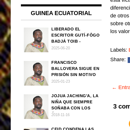
está vic
diferenc
GUINEA ECUATORIAL
de otros
sobre ot
LIBERADO EL
los valo
ESCRITOR GUTÍ-FÔGO
BADJÁ TOIB -
FRANCISCO
2025-06-20
Labels:
BALLOVERA ESTRADA
Share:
FRANCISCO
BALLOVERA SIGUE EN
PRISIÓN SIN MOTIVO
ALGUNO
2025-01-23
← Entra
JOJUA JACHING'A, LA
NIÑA QUE SIEMPRE
3 com
SOÑABA CON LOS
ÁNGELES (UN CUENTO
2018-11-16
VEGANO AFRICANO)
CEID CONDENA LAS