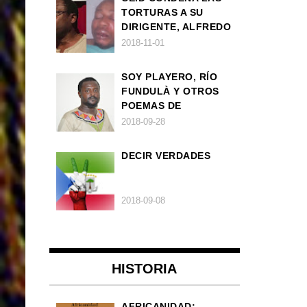
TORTURAS A SU
DIRIGENTE, ALFREDO
OKENVE
2018-11-01
SOY PLAYERO, RÍO
FUNDULÀ Y OTROS
POEMAS DE
FRANCISCO
2018-09-28
BALLOVERA ESTRADA
DECIR VERDADES
2018-09-08
HISTORIA
AFRICANIDAD: