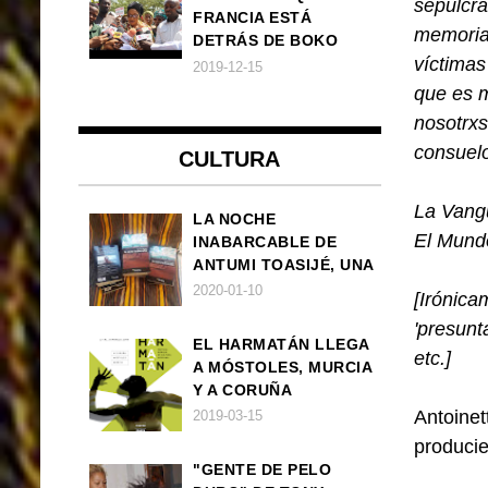
sepulcra
FRANCIA ESTÁ
memoria 
DETRÁS DE BOKO
víctimas
HARAM
2019-12-15
que es m
nosotrxs
consuelo
CULTURA
La Vang
LA NOCHE
El Mund
INABARCABLE DE
ANTUMI TOASIJÉ, UNA
NOVELA
2020-01-10
[Irónica
EXISTENCIALISTA Y
'presunt
ANIMALISTA
EL HARMATÁN LLEGA
etc.]
A MÓSTOLES, MURCIA
Y A CORUÑA
Antoinet
2019-03-15
producie
"GENTE DE PELO