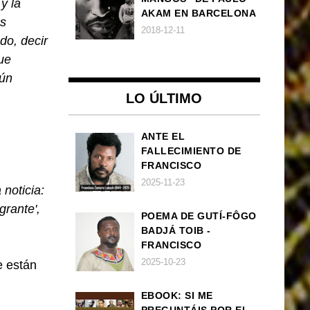
y la
AKAM EN BARCELONA
as
2018-12-11
do, decir
ue
gún
LO ÚLTIMO
ANTE EL
FALLECIMIENTO DE
FRANCISCO
ZAMORA LOBOCH
2025-11-23
 noticia:
grante',
POEMA DE GUTÍ-FÔGO
BADJÁ TOIB -
FRANCISCO
BALLOVERA ESTRADA:
2025-10-23
e están
ANHELOS
INCONCLUSOS DE 1968
EBOOK: SI ME