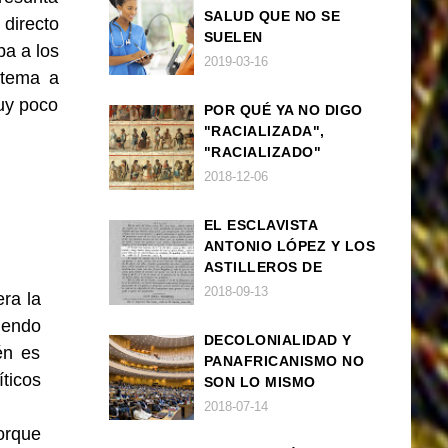
SALUD QUE NO SE
directo
SUELEN
a a los
DIAGNOSTICAR BIEN
2019-03-16
 tema a
EN POBLACIÓN AFRO
uy poco
POR QUÉ YA NO DIGO
"RACIALIZADA",
"RACIALIZADO"
2018-12-06
EL ESCLAVISTA
ANTONIO LÓPEZ Y LOS
ASTILLEROS DE
NAVANTIA
2018-09-13
era la
iendo
DECOLONIALIDAD Y
én es
PANAFRICANISMO NO
icos
SON LO MISMO
.
2018-07-14
orque