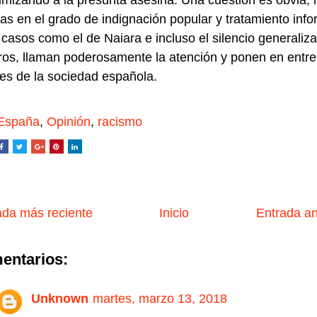
timizando a la presunta asesina. Una cuestión es obvia, 
ias en el grado de indignación popular y tratamiento info
 casos como el de Naiara e incluso el silencio generaliz
ros, llaman poderosamente la atención y ponen en entre
res de la sociedad española.
España
,
Opinión
,
racismo
da más reciente
Inicio
Entrada a
entarios:
Unknown
martes, marzo 13, 2018