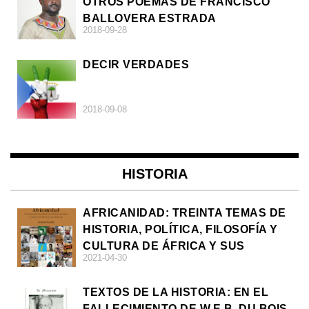
OTROS POEMAS DE FRANCISCO
BALLOVERA ESTRADA
2018-09-28
DECIR VERDADES
2018-09-08
HISTORIA
AFRICANIDAD: TREINTA TEMAS DE
HISTORIA, POLÍTICA, FILOSOFÍA Y
CULTURA DE ÁFRICA Y SUS
2021-04-30
DIÁSPORAS
TEXTOS DE LA HISTORIA: EN EL
FALLECIMIENTO DE W.E.B. DU BOIS