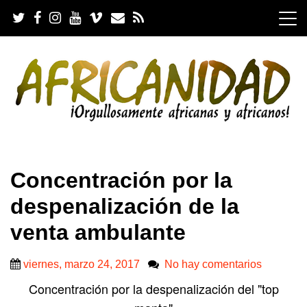
S
k
i
p
t
o
c
o
n
t
e
.
n
Concentración por la
t
despenalización de la
venta ambulante
viernes, marzo 24, 2017
No hay comentarios
Concentración por la despenalización del "top