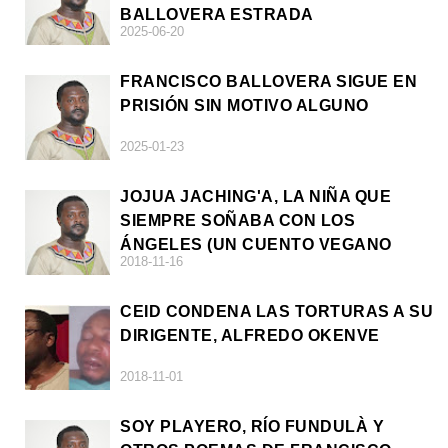
BALLOVERA ESTRADA
2025-06-20
FRANCISCO BALLOVERA SIGUE EN
PRISIÓN SIN MOTIVO ALGUNO
2025-01-23
JOJUA JACHING'A, LA NIÑA QUE
SIEMPRE SOÑABA CON LOS
ÁNGELES (UN CUENTO VEGANO
2018-11-16
AFRICANO)
CEID CONDENA LAS TORTURAS A SU
DIRIGENTE, ALFREDO OKENVE
2018-11-01
SOY PLAYERO, RÍO FUNDULÀ Y