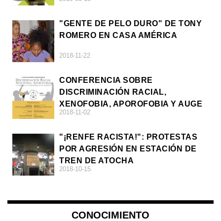
"GENTE DE PELO DURO" DE TONY
ROMERO EN CASA AMÉRICA
2018-11-22
CONFERENCIA SOBRE
DISCRIMINACIÓN RACIAL,
XENOFOBIA, APOROFOBIA Y AUGE
2018-11-02
DE LA ULTRADERECHA EN EUROPA
"¡RENFE RACISTA!": PROTESTAS
POR AGRESIÓN EN ESTACIÓN DE
TREN DE ATOCHA
2018-10-15
CONOCIMIENTO