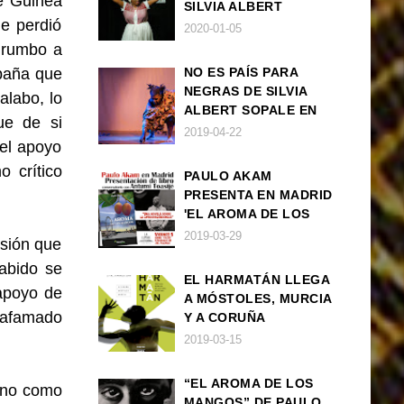
e Guinea
SILVIA ALBERT
ue perdió
SOPALE EN MADRID
2020-01-05
o rumbo a
spaña que
NO ES PAÍS PARA
NEGRAS DE SILVIA
alabo, lo
ALBERT SOPALE EN
ue de si
BARCELONA
2019-04-22
el apoyo
o crítico
PAULO AKAM
PRESENTA EN MADRID
'EL AROMA DE LOS
MANGOS', UNA
2019-03-29
usión que
NOVELA SOBRE LA
abido se
AFRODESCENDENCIA
EL HARMATÁN LLEGA
apoyo de
A MÓSTOLES, MURCIA
 afamado
Y A CORUÑA
2019-03-15
“EL AROMA DE LOS
 no como
MANGOS” DE PAULO