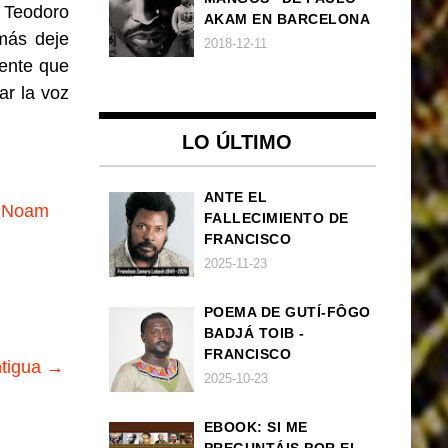
 Teodoro
AKAM EN BARCELONA
más deje
2018-12-11
dente que
ar la voz
LO ÚLTIMO
ANTE EL
,
Noam
FALLECIMIENTO DE
FRANCISCO
ZAMORA LOBOCH
2025-11-23
POEMA DE GUTÍ-FÔGO
BADJÁ TOIB -
FRANCISCO
ntigua →
BALLOVERA ESTRADA:
2025-10-23
ANHELOS
INCONCLUSOS DE 1968
EBOOK: SI ME