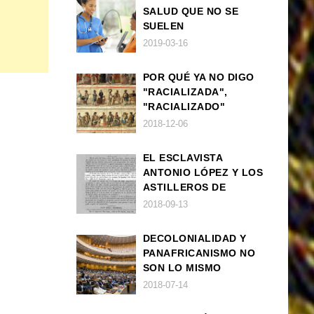
SALUD QUE NO SE
SUELEN
DIAGNOSTICAR BIEN
2019-03-16
EN POBLACIÓN AFRO
POR QUÉ YA NO DIGO
"RACIALIZADA",
"RACIALIZADO"
2018-12-06
EL ESCLAVISTA
ANTONIO LÓPEZ Y LOS
ASTILLEROS DE
NAVANTIA
2018-09-13
DECOLONIALIDAD Y
PANAFRICANISMO NO
SON LO MISMO
2018-07-14