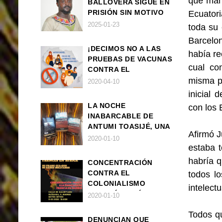
que man
BALLOVERA SIGUE EN
PRISIÓN SIN MOTIVO
Ecuatori
ALGUNO
2025-01-23
toda su 
Barcelon
¡DECIMOS NO A LAS
había re
PRUEBAS DE VACUNAS
cual co
CONTRA EL
misma p
CORONAVIRUS EN
2020-04-10
ÁFRICA!
inicial 
LA NOCHE
con los 
INABARCABLE DE
ANTUMI TOASIJÉ, UNA
Afirmó J
NOVELA
2020-01-10
estaba 
EXISTENCIALISTA Y
ANIMALISTA
habría 
CONCENTRACIÓN
CONTRA EL
todos l
COLONIALISMO
intelect
FRANCÉS EN ÁFRICA
2020-01-10
Todos q
DENUNCIAN QUE