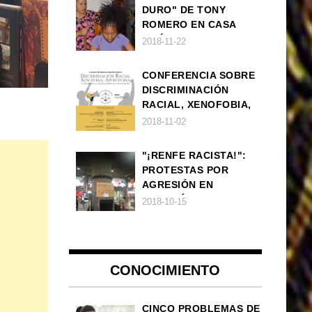
DURO" DE TONY
ROMERO EN CASA
AMÉRICA
2018-11-22
CONFERENCIA SOBRE
DISCRIMINACIÓN
RACIAL, XENOFOBIA,
APOROFOBIA Y AUGE
2018-11-02
DE LA ULTRADERECHA
EN EUROPA
"¡RENFE RACISTA!":
PROTESTAS POR
AGRESIÓN EN
ESTACIÓN DE TREN DE
2018-10-15
ATOCHA
CONOCIMIENTO
CINCO PROBLEMAS DE