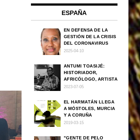
ESPAÑA
EN DEFENSA DE LA
GESTIÓN DE LA CRISIS
DEL CORONAVIRUS
POR PARTE DEL
2025-04-10
GOBIERNO DE ESPAÑA
ANTUMI TOASIJÉ:
HISTORIADOR,
AFRICÓLOGO, ARTISTA
2023-07-05
EL HARMATÁN LLEGA
A MÓSTOLES, MURCIA
Y A CORUÑA
2019-03-15
"GENTE DE PELO