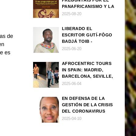
PREGUNTÁIS POR EL
PANAFRICANISMO Y LA
AFROCENTRICIDAD
2025-08-20
LIBERADO EL
ESCRITOR GUTÍ-FÔGO
las de
BADJÁ TOIB -
en
FRANCISCO
2025-06-20
je es
BALLOVERA ESTRADA
AFROCENTRIC TOURS
IN SPAIN: MADRID,
BARCELONA, SEVILLE,
IBIZA
2025-06-04
EN DEFENSA DE LA
GESTIÓN DE LA CRISIS
DEL CORONAVIRUS
POR PARTE DEL
2025-04-10
GOBIERNO DE ESPAÑA