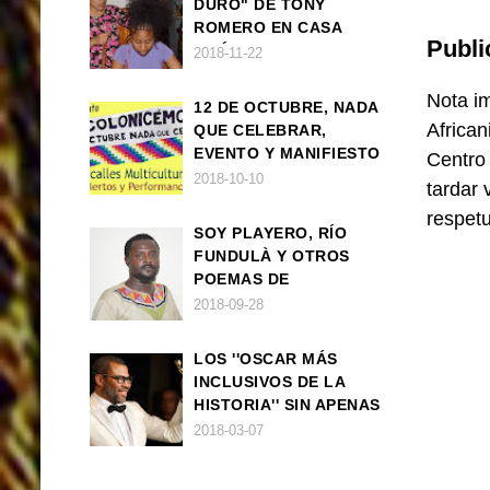
DURO" DE TONY
ROMERO EN CASA
Publi
AMÉRICA
2018-11-22
Nota im
12 DE OCTUBRE, NADA
African
QUE CELEBRAR,
EVENTO Y MANIFIESTO
Centro
2018-10-10
tardar 
respet
SOY PLAYERO, RÍO
FUNDULÀ Y OTROS
POEMAS DE
FRANCISCO
2018-09-28
BALLOVERA ESTRADA
LOS ''OSCAR MÁS
INCLUSIVOS DE LA
HISTORIA'' SIN APENAS
TRIUNFOS AFRO
2018-03-07