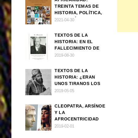
TREINTA TEMAS DE
HISTORIA, POLÍTICA,
FILOSOFÍA Y CULTURA
2021-04-30
DE ÁFRICA Y SUS
DIÁSPORAS
TEXTOS DE LA
HISTORIA: EN EL
FALLECIMIENTO DE
W.E.B. DU BOIS
2019-08-30
TEXTOS DE LA
HISTORIA: ¿ERAN
UNOS TIRANOS LOS
FARAONES?
2019-05-05
CLEOPATRA, ARSÍNOE
Y LA
AFROCENTRICIDAD
MAL ENTENDIDA
2019-02-01