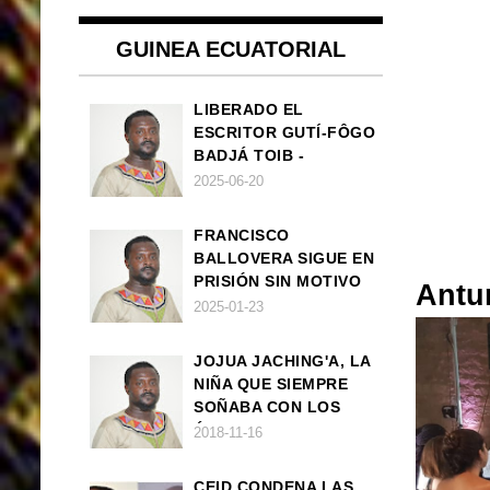
GUINEA ECUATORIAL
LIBERADO EL
ESCRITOR GUTÍ-FÔGO
BADJÁ TOIB -
FRANCISCO
2025-06-20
BALLOVERA ESTRADA
FRANCISCO
BALLOVERA SIGUE EN
PRISIÓN SIN MOTIVO
Antu
ALGUNO
2025-01-23
JOJUA JACHING'A, LA
NIÑA QUE SIEMPRE
SOÑABA CON LOS
ÁNGELES (UN CUENTO
2018-11-16
VEGANO AFRICANO)
CEID CONDENA LAS