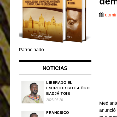
dem
domin
Patrocinado
NOTICIAS
LIBERADO EL
ESCRITOR GUTÍ-FÔGO
BADJÁ TOIB -
FRANCISCO
2025-06-20
Mediant
BALLOVERA ESTRADA
anunci
FRANCISCO