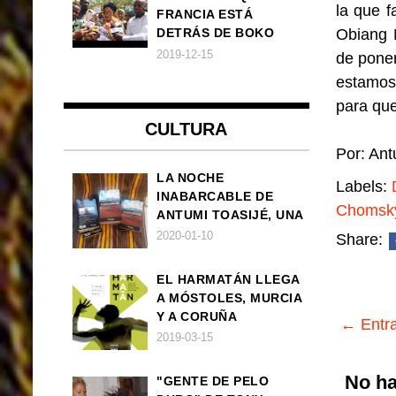
la que 
FRANCIA ESTÁ
Obiang 
DETRÁS DE BOKO
HARAM
2019-12-15
de poner
estamos 
para que
CULTURA
Por: Ant
LA NOCHE
Labels:
INABARCABLE DE
Chomsk
ANTUMI TOASIJÉ, UNA
NOVELA
2020-01-10
Share:
EXISTENCIALISTA Y
ANIMALISTA
EL HARMATÁN LLEGA
A MÓSTOLES, MURCIA
Y A CORUÑA
← Entra
2019-03-15
No ha
"GENTE DE PELO