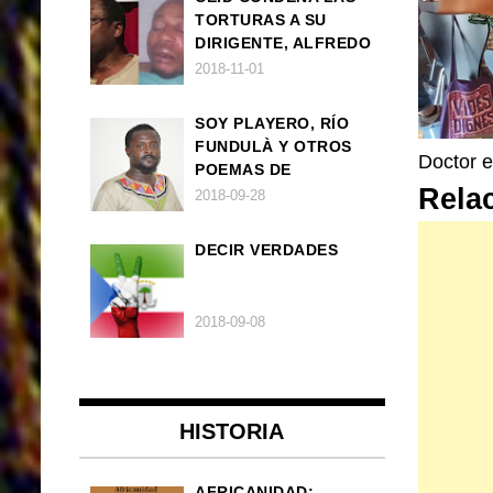
TORTURAS A SU
DIRIGENTE, ALFREDO
OKENVE
2018-11-01
SOY PLAYERO, RÍO
FUNDULÀ Y OTROS
Doctor e
POEMAS DE
Rela
FRANCISCO
2018-09-28
BALLOVERA ESTRADA
DECIR VERDADES
2018-09-08
HISTORIA
AFRICANIDAD: