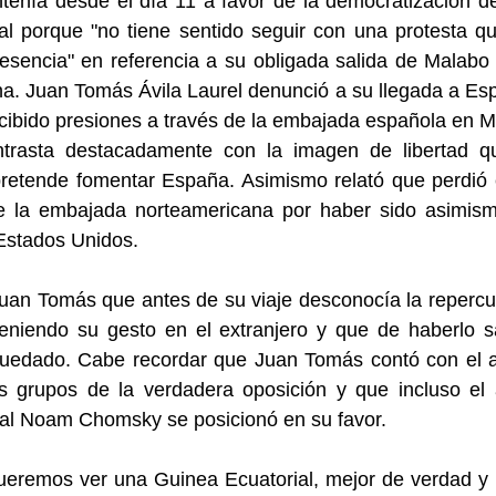
tenía desde el día 11 a favor de la democratización d
al porque "no tiene sentido seguir con una protesta q
esencia" en referencia a su obligada salida de Malab
a. Juan Tomás Ávila Laurel denunció a su llegada a E
cibido presiones a través de la embajada española en M
ntrasta destacadamente con la imagen de libertad q
retende fomentar España. Asimismo relató que perdió 
de la embajada norteamericana por haber sido asimism
Estados Unidos.
uan Tomás que antes de su viaje desconocía la reperc
teniendo su gesto en el extranjero y que de haberlo s
quedado. Cabe recordar que Juan Tomás contó con el 
os grupos de la verdadera oposición y que incluso el
ual Noam Chomsky se posicionó en su favor.
ueremos ver una Guinea Ecuatorial, mejor de verdad y