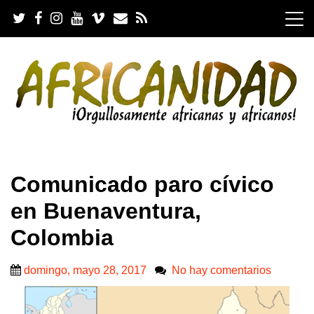
S
k
i
p
t
o
c
o
n
t
e
.
n
Comunicado paro cívico
t
en Buenaventura,
Colombia
domingo, mayo 28, 2017
No hay comentarios