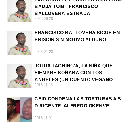
BADJÁ TOIB - FRANCISCO
BALLOVERA ESTRADA
2025-06-20
FRANCISCO BALLOVERA SIGUE EN
PRISIÓN SIN MOTIVO ALGUNO
2025-01-23
JOJUA JACHING'A, LA NIÑA QUE
SIEMPRE SOÑABA CON LOS
ÁNGELES (UN CUENTO VEGANO
2018-11-16
AFRICANO)
CEID CONDENA LAS TORTURAS A SU
DIRIGENTE, ALFREDO OKENVE
2018-11-01