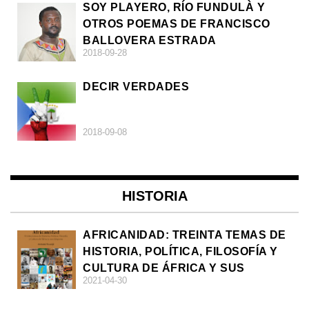
SOY PLAYERO, RÍO FUNDULÀ Y
OTROS POEMAS DE FRANCISCO
BALLOVERA ESTRADA
2018-09-28
DECIR VERDADES
2018-09-08
HISTORIA
AFRICANIDAD: TREINTA TEMAS DE
HISTORIA, POLÍTICA, FILOSOFÍA Y
CULTURA DE ÁFRICA Y SUS
2021-04-30
DIÁSPORAS