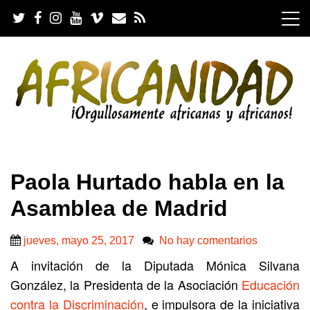
S
k
i
p
t
o
c
o
n
t
e
.
n
Paola Hurtado habla en la
t
Asamblea de Madrid
jueves, mayo 25, 2017
No hay comentarios
A invitación de la Diputada Mónica Silvana
González, la Presidenta de la Asociación
Educación
contra la Discriminación
, e impulsora de la iniciativa