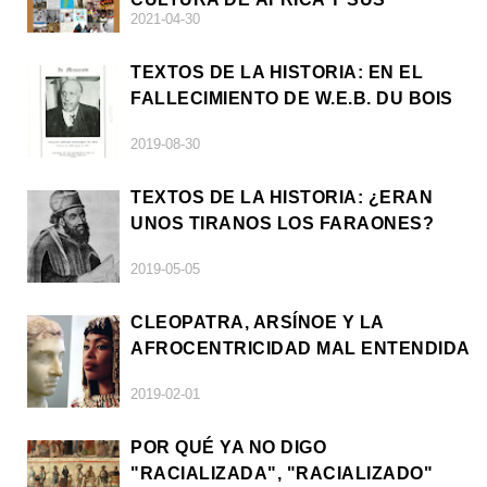
2021-04-30
DIÁSPORAS
TEXTOS DE LA HISTORIA: EN EL
FALLECIMIENTO DE W.E.B. DU BOIS
2019-08-30
TEXTOS DE LA HISTORIA: ¿ERAN
UNOS TIRANOS LOS FARAONES?
2019-05-05
CLEOPATRA, ARSÍNOE Y LA
AFROCENTRICIDAD MAL ENTENDIDA
2019-02-01
POR QUÉ YA NO DIGO
"RACIALIZADA", "RACIALIZADO"