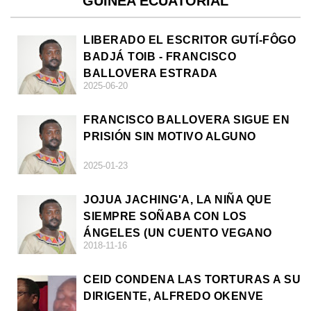
GUINEA ECUATORIAL
LIBERADO EL ESCRITOR GUTÍ-FÔGO
BADJÁ TOIB - FRANCISCO
BALLOVERA ESTRADA
2025-06-20
FRANCISCO BALLOVERA SIGUE EN
PRISIÓN SIN MOTIVO ALGUNO
2025-01-23
JOJUA JACHING'A, LA NIÑA QUE
SIEMPRE SOÑABA CON LOS
ÁNGELES (UN CUENTO VEGANO
2018-11-16
AFRICANO)
CEID CONDENA LAS TORTURAS A SU
DIRIGENTE, ALFREDO OKENVE