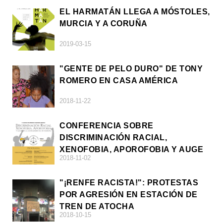
EL HARMATÁN LLEGA A MÓSTOLES,
MURCIA Y A CORUÑA
2019-03-15
"GENTE DE PELO DURO" DE TONY
ROMERO EN CASA AMÉRICA
2018-11-22
CONFERENCIA SOBRE
DISCRIMINACIÓN RACIAL,
XENOFOBIA, APOROFOBIA Y AUGE
2018-11-02
DE LA ULTRADERECHA EN EUROPA
"¡RENFE RACISTA!": PROTESTAS
POR AGRESIÓN EN ESTACIÓN DE
TREN DE ATOCHA
2018-10-15