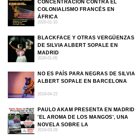
CONCENTRACIÓN CONTRA EL
COLONIALISMO FRANCÉS EN
ÁFRICA
2020-01-10
BLACKFACE Y OTRAS VERGÜENZAS
DE SILVIA ALBERT SOPALE EN
MADRID
2020-01-05
NO ES PAÍS PARA NEGRAS DE SILVIA
ALBERT SOPALE EN BARCELONA
2019-04-22
PAULO AKAM PRESENTA EN MADRID
'EL AROMA DE LOS MANGOS', UNA
NOVELA SOBRE LA
2019-03-29
AFRODESCENDENCIA