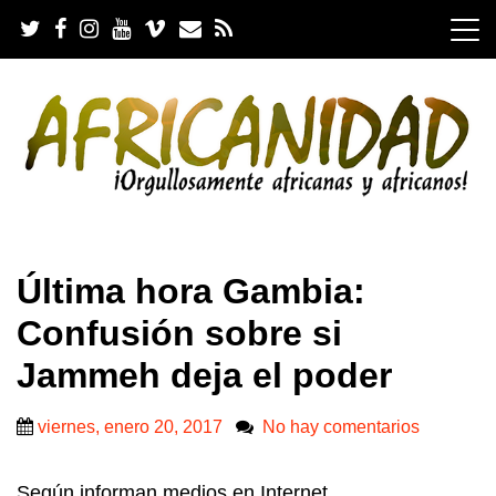
S
k
i
p
t
o
c
o
n
t
e
.
n
Última hora Gambia:
t
Confusión sobre si
Jammeh deja el poder
viernes, enero 20, 2017
No hay comentarios
Según informan medios en Internet.