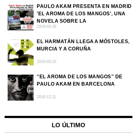
PAULO AKAM PRESENTA EN MADRID
'EL AROMA DE LOS MANGOS', UNA
NOVELA SOBRE LA
2019-03-29
AFRODESCENDENCIA
EL HARMATÁN LLEGA A MÓSTOLES,
MURCIA Y A CORUÑA
2019-03-15
“EL AROMA DE LOS MANGOS” DE
PAULO AKAM EN BARCELONA
2018-12-11
LO ÚLTIMO