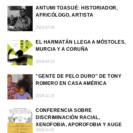
ANTUMI TOASIJÉ: HISTORIADOR,
AFRICÓLOGO, ARTISTA
2023-07-05
EL HARMATÁN LLEGA A MÓSTOLES,
MURCIA Y A CORUÑA
2019-03-15
"GENTE DE PELO DURO" DE TONY
ROMERO EN CASA AMÉRICA
2018-11-22
CONFERENCIA SOBRE
DISCRIMINACIÓN RACIAL,
XENOFOBIA, APOROFOBIA Y AUGE
2018-11-02
DE LA ULTRADERECHA EN EUROPA