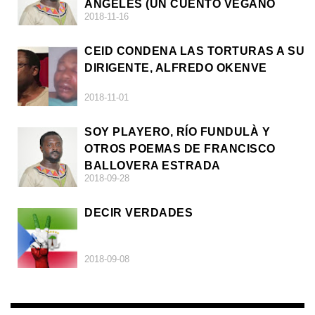
ÁNGELES (UN CUENTO VEGANO
2018-11-16
AFRICANO)
CEID CONDENA LAS TORTURAS A SU
DIRIGENTE, ALFREDO OKENVE
2018-11-01
SOY PLAYERO, RÍO FUNDULÀ Y
OTROS POEMAS DE FRANCISCO
BALLOVERA ESTRADA
2018-09-28
DECIR VERDADES
2018-09-08