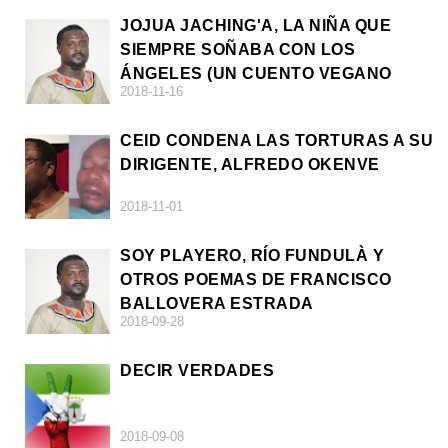
JOJUA JACHING'A, LA NIÑA QUE
SIEMPRE SOÑABA CON LOS
ÁNGELES (UN CUENTO VEGANO
2018-11-16
AFRICANO)
CEID CONDENA LAS TORTURAS A SU
DIRIGENTE, ALFREDO OKENVE
2018-11-01
SOY PLAYERO, RÍO FUNDULÀ Y
OTROS POEMAS DE FRANCISCO
BALLOVERA ESTRADA
2018-09-28
DECIR VERDADES
2018-09-08