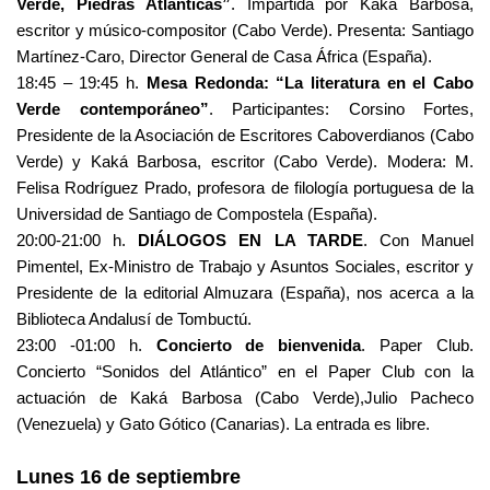
Verde, Piedras Atlánticas”
. Impartida por Kaká Barbosa,
escritor y músico-compositor (Cabo Verde). Presenta: Santiago
Martínez-Caro, Director General de Casa África (España).
18:45 – 19:45 h.
Mesa Redonda: “La literatura en el Cabo
Verde contemporáneo”
. Participantes: Corsino Fortes,
Presidente de la Asociación de Escritores Caboverdianos (Cabo
Verde) y Kaká Barbosa, escritor (Cabo Verde). Modera: M.
Felisa Rodríguez Prado, profesora de filología portuguesa de la
Universidad de Santiago de Compostela (España).
20:00-21:00 h.
DIÁLOGOS EN LA TARDE
. Con Manuel
Pimentel, Ex-Ministro de Trabajo y Asuntos Sociales, escritor y
Presidente de la editorial Almuzara (España), nos acerca a la
Biblioteca Andalusí de Tombuctú.
23:00 -01:00 h.
Concierto de bienvenida
. Paper Club.
Concierto “Sonidos del Atlántico” en el Paper Club con la
actuación de Kaká Barbosa (Cabo Verde),Julio Pacheco
(Venezuela) y Gato Gótico (Canarias). La entrada es libre.
Lunes 16 de septiembre