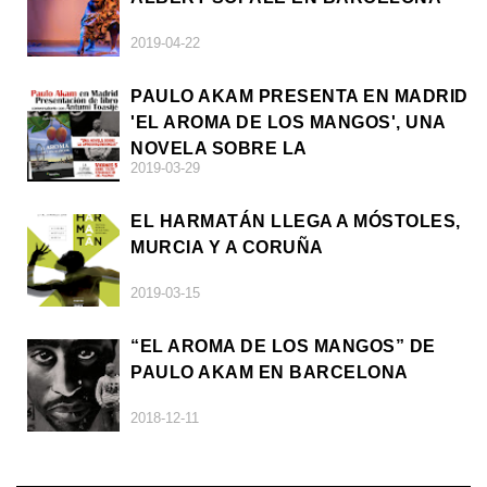
2019-04-22
PAULO AKAM PRESENTA EN MADRID
'EL AROMA DE LOS MANGOS', UNA
NOVELA SOBRE LA
2019-03-29
AFRODESCENDENCIA
EL HARMATÁN LLEGA A MÓSTOLES,
MURCIA Y A CORUÑA
2019-03-15
“EL AROMA DE LOS MANGOS” DE
PAULO AKAM EN BARCELONA
2018-12-11