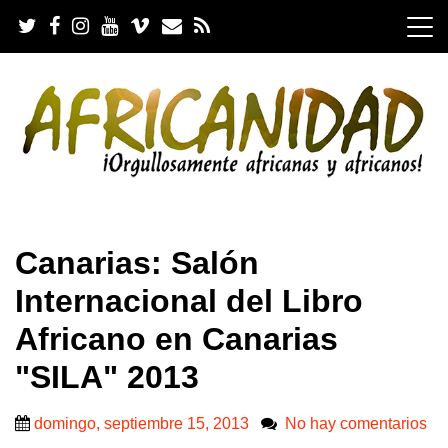
S
k
i
p
t
o
c
o
n
t
e
.
n
Canarias: Salón
t
Internacional del Libro
Africano en Canarias
"SILA" 2013
domingo, septiembre 15, 2013
No hay comentarios