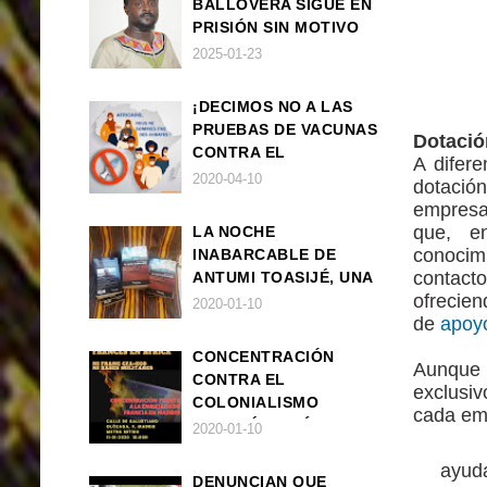
BALLOVERA SIGUE EN
PRISIÓN SIN MOTIVO
ALGUNO
2025-01-23
¡DECIMOS NO A LAS
PRUEBAS DE VACUNAS
Dotació
CONTRA EL
A difer
CORONAVIRUS EN
2020-04-10
dotació
ÁFRICA!
empresa
que, e
LA NOCHE
conocim
INABARCABLE DE
contact
ANTUMI TOASIJÉ, UNA
ofrec
NOVELA
2020-01-10
de
apoy
EXISTENCIALISTA Y
ANIMALISTA
CONCENTRACIÓN
Aunque 
CONTRA EL
exclusiv
COLONIALISMO
cada em
FRANCÉS EN ÁFRICA
2020-01-10
ayuda
DENUNCIAN QUE