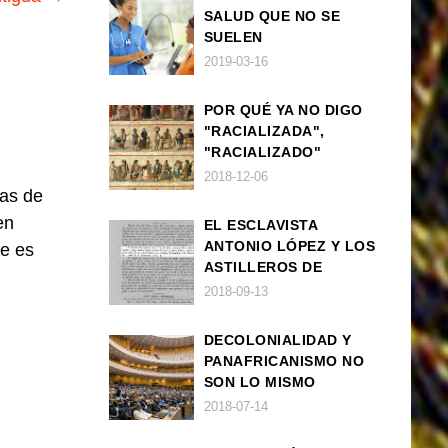
SALUD QUE NO SE
SUELEN
DIAGNOSTICAR BIEN
2019-03-16
EN POBLACIÓN AFRO
POR QUÉ YA NO DIGO
"RACIALIZADA",
"RACIALIZADO"
2018-12-06
las de
en
EL ESCLAVISTA
ANTONIO LÓPEZ Y LOS
je es
ASTILLEROS DE
NAVANTIA
2018-09-13
DECOLONIALIDAD Y
PANAFRICANISMO NO
SON LO MISMO
2018-07-14