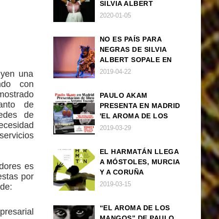
SILVIA ALBERT
SOPALE EN MADRID
2020-01-05
NO ES PAÍS PARA
NEGRAS DE SILVIA
ALBERT SOPALE EN
BARCELONA
2019-04-22
uyen una
ando con
mostrado
PAULO AKAM
anto de
PRESENTA EN MADRID
redes de
'EL AROMA DE LOS
ecesidad
MANGOS', UNA
2019-03-29
vicios
NOVELA SOBRE LA
AFRODESCENDENCIA
EL HARMATÁN LLEGA
A MÓSTOLES, MURCIA
dores es
Y A CORUÑA
estas por
2019-03-15
de:
“EL AROMA DE LOS
presarial
MANGOS” DE PAULO