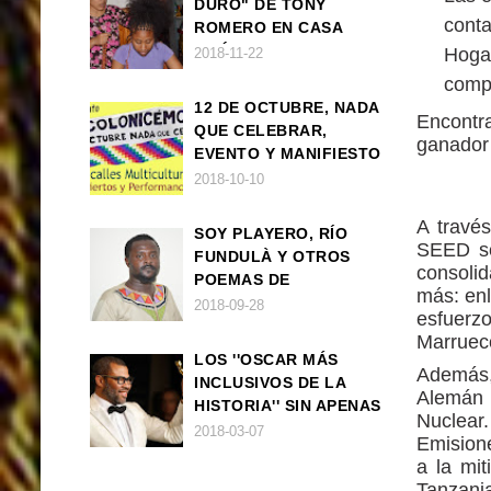
DURO" DE TONY
cont
ROMERO EN CASA
AMÉRICA
Hogan
2018-11-22
compa
12 DE OCTUBRE, NADA
Encontr
QUE CELEBRAR,
ganado
EVENTO Y MANIFIESTO
2018-10-10
A travé
SOY PLAYERO, RÍO
SEED se
FUNDULÀ Y OTROS
consolid
POEMAS DE
más: enl
FRANCISCO
2018-09-28
esfuerz
BALLOVERA ESTRADA
Marruec
LOS ''OSCAR MÁS
Además,
INCLUSIVOS DE LA
Alemán 
HISTORIA'' SIN APENAS
Nuclear.
TRIUNFOS AFRO
2018-03-07
Emisione
a la mit
Tanzani