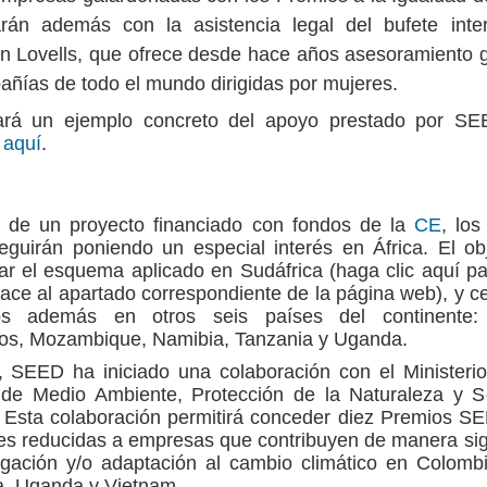
arán además con la asistencia legal del bufete inter
 Lovells, que ofrece desde hace años asesoramiento g
ñías de todo el mundo dirigidas por mujeres.
ará un ejemplo concreto del apoyo prestado por S
r
aquí
.
s de un proyecto financiado con fondos de la
CE
, lo
guirán poniendo un especial interés en África. El obj
ar el esquema aplicado en Sudáfrica (haga clic aquí p
ace al apartado correspondiente de la página web), y ce
os además en otros seis países del continente: 
os, Mozambique, Namibia, Tanzania y Uganda.
 SEED ha iniciado una colaboración con el Ministerio
de Medio Ambiente, Protección de la Naturaleza y S
 Esta colaboración permitirá conceder diez Premios S
s reducidas a empresas que contribuyen de manera sig
igación y/o adaptación al cambio climático en Colombi
a, Uganda y Vietnam.