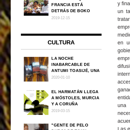
y fina
FRANCIA ESTÁ
un ta
DETRÁS DE BOKO
HARAM
2019-12-15
trata
emp
medio
CULTURA
en u
gobie
empr
LA NOCHE
INABARCABLE DE
difus
ANTUMI TOASIJÉ, UNA
inter
NOVELA
2020-01-10
acce
EXISTENCIALISTA Y
ANIMALISTA
gana
EL HARMATÁN LLEGA
entid
A MÓSTOLES, MURCIA
Y A CORUÑA
una 
2019-03-15
nece
acuer
"GENTE DE PELO
Las e