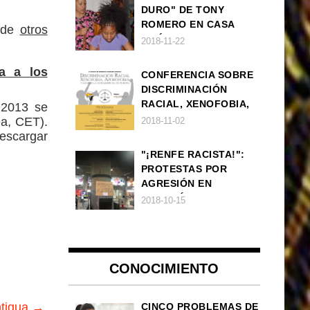
DURO" DE TONY
ROMERO EN CASA
 de
otros
AMÉRICA
2018-11-22
ra a los
CONFERENCIA SOBRE
DISCRIMINACIÓN
RACIAL, XENOFOBIA,
 2013 se
APOROFOBIA Y AUGE
ea, CET).
2018-11-02
DE LA ULTRADERECHA
descargar
EN EUROPA
"¡RENFE RACISTA!":
PROTESTAS POR
AGRESIÓN EN
ESTACIÓN DE TREN DE
2018-10-15
ATOCHA
CONOCIMIENTO
ntigua →
CINCO PROBLEMAS DE