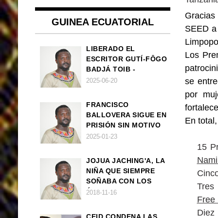
Gracias 
GUINEA ECUATORIAL
SEED a 
Limpopo
LIBERADO EL
Los Pre
ESCRITOR GUTÍ-FÔGO
patroci
BADJÁ TOIB -
FRANCISCO
se entr
2025-06-20
BALLOVERA ESTRADA
por muj
FRANCISCO
fortalec
BALLOVERA SIGUE EN
En total
PRISIÓN SIN MOTIVO
ALGUNO
2025-01-23
15 P
Nami
JOJUA JACHING'A, LA
NIÑA QUE SIEMPRE
Cinc
SOÑABA CON LOS
Tres
ÁNGELES (UN CUENTO
2018-11-16
Free 
VEGANO AFRICANO)
Diez
CEID CONDENA LAS