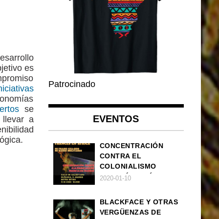
sarrollo
jetivo es
mpromiso
Patrocinado
niciativas
economías
pertos
se
EVENTOS
llevar a
nibilidad
ógica.
CONCENTRACIÓN
CONTRA EL
COLONIALISMO
FRANCÉS EN ÁFRICA
2020-01-10
BLACKFACE Y OTRAS
VERGÜENZAS DE