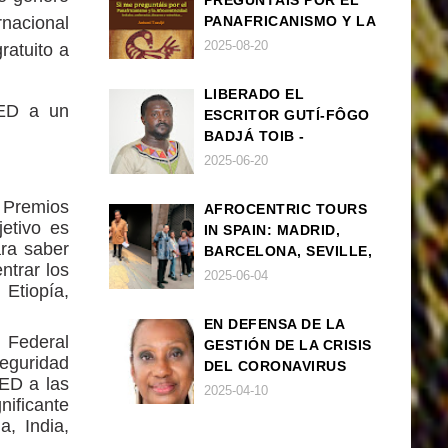
PREGUNTÁIS POR EL
nacional
PANAFRICANISMO Y LA
AFROCENTRICIDAD
2025-08-20
ratuito a
LIBERADO EL
EED a un
ESCRITOR GUTÍ-FÔGO
BADJÁ TOIB -
FRANCISCO
2025-06-20
BALLOVERA ESTRADA
s Premios
AFROCENTRIC TOURS
etivo es
IN SPAIN: MADRID,
ara saber
BARCELONA, SEVILLE,
ntrar los
IBIZA
2025-06-04
Etiopía,
EN DEFENSA DE LA
 Federal
GESTIÓN DE LA CRISIS
eguridad
DEL CORONAVIRUS
EED a las
POR PARTE DEL
2025-04-10
nificante
GOBIERNO DE ESPAÑA
a, India,