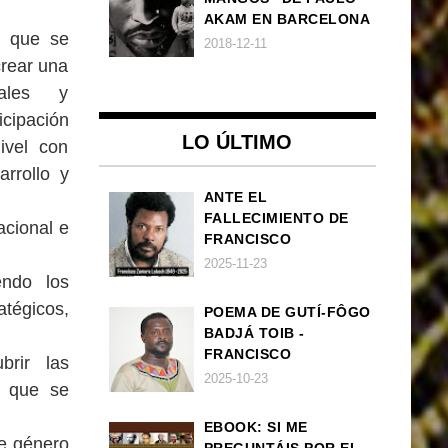
AKAM EN BARCELONA
l que se
2018-12-11
crear una
ales y
icipación
LO ÚLTIMO
ivel con
rrollo y
ANTE EL
FALLECIMIENTO DE
nacional e
FRANCISCO
ZAMORA LOBOCH
2025-11-23
endo los
tégicos,
POEMA DE GUTÍ-FÔGO
BADJÁ TOIB -
FRANCISCO
brir las
BALLOVERA ESTRADA:
2025-10-23
a que se
ANHELOS
INCONCLUSOS DE 1968
EBOOK: SI ME
e género