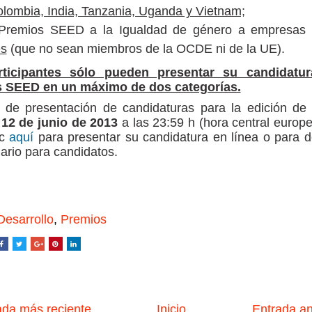
lombia, India, Tanzania, Uganda y Vietnam;
Premios SEED a la Igualdad de género a empresas
es
(que no sean miembros de la OCDE ni de la UE).
ticipantes sólo pueden presentar su candidatu
 SEED en un máximo de dos categorías.
o de presentación de candidaturas para la edición de
l
12 de junio de 2013
a las 23:59 h (hora central europ
c
aquí
para presentar su candidatura en línea o para 
lario para candidatos.
Desarrollo
,
Premios
da más reciente
Inicio
Entrada a