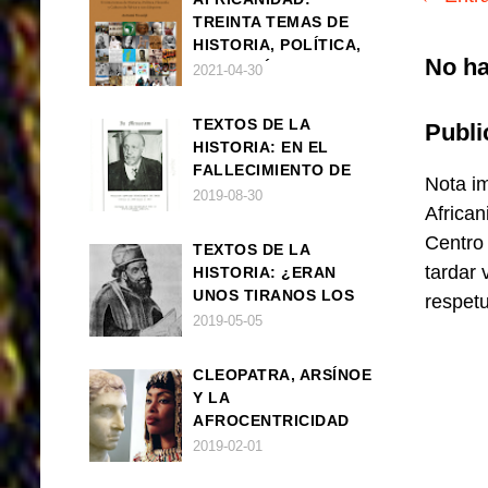
TREINTA TEMAS DE
HISTORIA, POLÍTICA,
No ha
FILOSOFÍA Y CULTURA
2021-04-30
DE ÁFRICA Y SUS
DIÁSPORAS
TEXTOS DE LA
Publi
HISTORIA: EN EL
FALLECIMIENTO DE
Nota im
W.E.B. DU BOIS
2019-08-30
African
Centro
TEXTOS DE LA
tardar 
HISTORIA: ¿ERAN
UNOS TIRANOS LOS
respet
FARAONES?
2019-05-05
CLEOPATRA, ARSÍNOE
Y LA
AFROCENTRICIDAD
MAL ENTENDIDA
2019-02-01