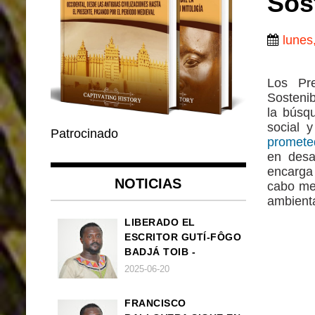
Sos
lunes,
Los Pre
Sostenib
la búsq
social 
Patrocinado
promete
en desa
encarga
NOTICIAS
cabo mej
ambient
LIBERADO EL
ESCRITOR GUTÍ-FÔGO
BADJÁ TOIB -
FRANCISCO
2025-06-20
BALLOVERA ESTRADA
FRANCISCO