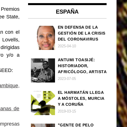
s Premios
ESPAÑA
e State,
EN DEFENSA DE LA
n con el
GESTIÓN DE LA CRISIS
Lovells,
DEL CORONAVIRUS
POR PARTE DEL
2025-04-10
irigidas
GOBIERNO DE ESPAÑA
ro y/o a
ANTUMI TOASIJÉ:
HISTORIADOR,
 SEED:
AFRICÓLOGO, ARTISTA
2023-07-05
ambique,
EL HARMATÁN LLEGA
A MÓSTOLES, MURCIA
Y A CORUÑA
icanas de
2019-03-15
mpresas
"GENTE DE PELO