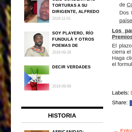
de
Co
TORTURAS A SU
DIRIGENTE, ALFREDO
Dos 
OKENVE
2018-11-01
país
Los par
SOY PLAYERO, RÍO
Premios
FUNDULÀ Y OTROS
El plaz
POEMAS DE
cierra e
FRANCISCO
2018-09-28
Haga cli
BALLOVERA ESTRADA
el formu
DECIR VERDADES
2018-09-08
Labels:
Share:
HISTORIA
← Entra
AFRICANIDAD: