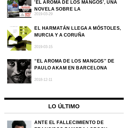
'EL AROMA DE LOS MANGOS', UNA
NOVELA SOBRE LA
2019-03-29
AFRODESCENDENCIA
EL HARMATÁN LLEGA A MÓSTOLES,
MURCIA Y A CORUÑA
2019-03-15
“EL AROMA DE LOS MANGOS” DE
PAULO AKAM EN BARCELONA
2018-12-11
LO ÚLTIMO
ANTE EL FALLECIMIENTO DE