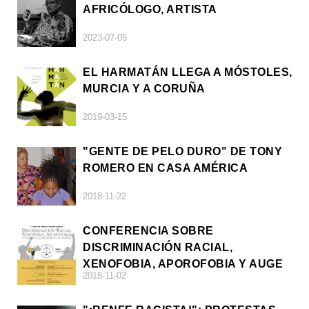
AFRICÓLOGO, ARTISTA
2023-07-05
EL HARMATÁN LLEGA A MÓSTOLES,
MURCIA Y A CORUÑA
2019-03-15
"GENTE DE PELO DURO" DE TONY
ROMERO EN CASA AMÉRICA
2018-11-22
CONFERENCIA SOBRE
DISCRIMINACIÓN RACIAL,
XENOFOBIA, APOROFOBIA Y AUGE
2018-11-02
DE LA ULTRADERECHA EN EUROPA