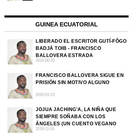
GUINEA ECUATORIAL
LIBERADO EL ESCRITOR GUTÍ-FÔGO
BADJÁ TOIB - FRANCISCO
BALLOVERA ESTRADA
2025-06-20
FRANCISCO BALLOVERA SIGUE EN
PRISIÓN SIN MOTIVO ALGUNO
2025-01-23
JOJUA JACHING'A, LA NIÑA QUE
SIEMPRE SOÑABA CON LOS
ÁNGELES (UN CUENTO VEGANO
2018-11-16
AFRICANO)