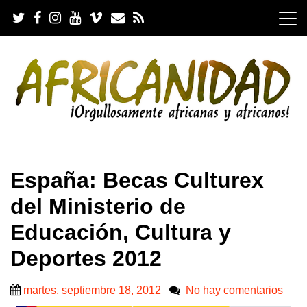
S
k
i
p
t
o
c
o
n
t
e
.
n
España: Becas Culturex
t
del Ministerio de
Educación, Cultura y
Deportes 2012
martes, septiembre 18, 2012
No hay comentarios