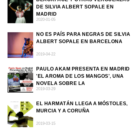
DE SILVIA ALBERT SOPALE EN
MADRID
2020-01-05
NO ES PAÍS PARA NEGRAS DE SILVIA
ALBERT SOPALE EN BARCELONA
2019-04-22
PAULO AKAM PRESENTA EN MADRID
'EL AROMA DE LOS MANGOS', UNA
NOVELA SOBRE LA
2019-03-29
AFRODESCENDENCIA
EL HARMATÁN LLEGA A MÓSTOLES,
MURCIA Y A CORUÑA
2019-03-15