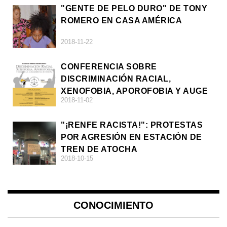
"GENTE DE PELO DURO" DE TONY
ROMERO EN CASA AMÉRICA
2018-11-22
CONFERENCIA SOBRE
DISCRIMINACIÓN RACIAL,
XENOFOBIA, APOROFOBIA Y AUGE
2018-11-02
DE LA ULTRADERECHA EN EUROPA
"¡RENFE RACISTA!": PROTESTAS
POR AGRESIÓN EN ESTACIÓN DE
TREN DE ATOCHA
2018-10-15
CONOCIMIENTO