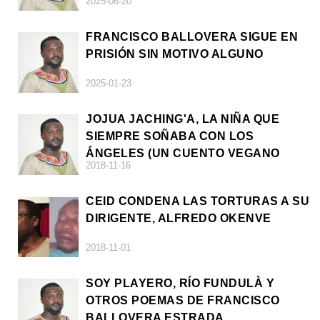
2025-06-20
FRANCISCO BALLOVERA SIGUE EN
PRISIÓN SIN MOTIVO ALGUNO
2025-01-23
JOJUA JACHING'A, LA NIÑA QUE
SIEMPRE SOÑABA CON LOS
ÁNGELES (UN CUENTO VEGANO
2018-11-16
AFRICANO)
CEID CONDENA LAS TORTURAS A SU
DIRIGENTE, ALFREDO OKENVE
2018-11-01
SOY PLAYERO, RÍO FUNDULÀ Y
OTROS POEMAS DE FRANCISCO
BALLOVERA ESTRADA