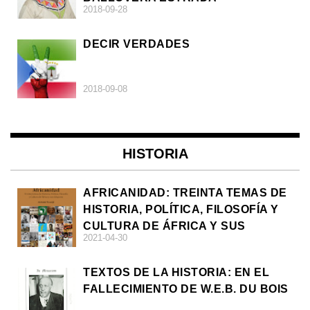
2018-09-28
DECIR VERDADES
2018-09-08
HISTORIA
AFRICANIDAD: TREINTA TEMAS DE
HISTORIA, POLÍTICA, FILOSOFÍA Y
CULTURA DE ÁFRICA Y SUS
2021-04-30
DIÁSPORAS
TEXTOS DE LA HISTORIA: EN EL
FALLECIMIENTO DE W.E.B. DU BOIS