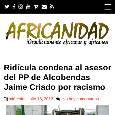
S
k
i
p
t
o
c
o
n
t
e
.
n
Ridícula condena al asesor
t
del PP de Alcobendas
Jaime Criado por racismo
miércoles, julio 18, 2012
No hay comentarios