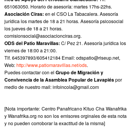
651063050. Horario de asesoría: martes 17hs-22hs.
Asociación Ciras:
en el CSO La Tabacalera. Asesoría
jurídica los martes de 18 a 21 horas. Asesoría psicosocial
los jueves de 18 a 21 horas.
comisionsocial@asociacionciras.org.
ODS del Patio Maravillas:
C/ Pez 21. Asesoría jurídica los
viernes de 18:00 a 21:00.
Tlf. 645397893/605412184 Email: odspatio@riseup.net,
Web:
http://www.patiomaravillas.net/ods
.
Puedes contactar con el
Grupo de Migración y
Convivencia de la Asamblea Popular de Lavapiés
por
medio de nuestro mail: infoincola@gmail.com
[Nota importante: Centro Panafricano Kituo Cha Wanafrika
y Wanafrika.org no son los emisores orginales de esta nota
y no pueden corroborar la exactitud de la misma]