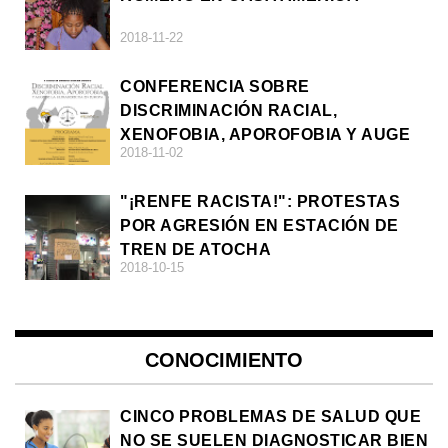
2018-11-22
CONFERENCIA SOBRE
DISCRIMINACIÓN RACIAL,
XENOFOBIA, APOROFOBIA Y AUGE
2018-11-02
DE LA ULTRADERECHA EN EUROPA
"¡RENFE RACISTA!": PROTESTAS
POR AGRESIÓN EN ESTACIÓN DE
TREN DE ATOCHA
2018-10-15
CONOCIMIENTO
CINCO PROBLEMAS DE SALUD QUE
NO SE SUELEN DIAGNOSTICAR BIEN