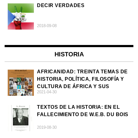
DECIR VERDADES
2018-09-08
HISTORIA
AFRICANIDAD: TREINTA TEMAS DE
HISTORIA, POLÍTICA, FILOSOFÍA Y
CULTURA DE ÁFRICA Y SUS
2021-04-30
DIÁSPORAS
TEXTOS DE LA HISTORIA: EN EL
FALLECIMIENTO DE W.E.B. DU BOIS
2019-08-30