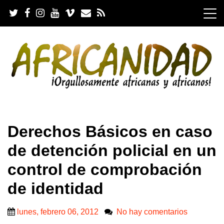
S
k
i
p
t
o
c
o
n
t
e
.
n
Derechos Básicos en caso
t
de detención policial en un
control de comprobación
de identidad
lunes, febrero 06, 2012
No hay comentarios