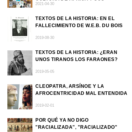
2021-04-30
DIÁSPORAS
TEXTOS DE LA HISTORIA: EN EL
FALLECIMIENTO DE W.E.B. DU BOIS
2019-08-30
TEXTOS DE LA HISTORIA: ¿ERAN
UNOS TIRANOS LOS FARAONES?
2019-05-05
CLEOPATRA, ARSÍNOE Y LA
AFROCENTRICIDAD MAL ENTENDIDA
2019-02-01
POR QUÉ YA NO DIGO
"RACIALIZADA", "RACIALIZADO"