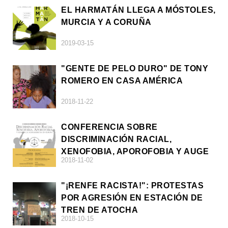
EL HARMATÁN LLEGA A MÓSTOLES,
MURCIA Y A CORUÑA
2019-03-15
"GENTE DE PELO DURO" DE TONY
ROMERO EN CASA AMÉRICA
2018-11-22
CONFERENCIA SOBRE
DISCRIMINACIÓN RACIAL,
XENOFOBIA, APOROFOBIA Y AUGE
2018-11-02
DE LA ULTRADERECHA EN EUROPA
"¡RENFE RACISTA!": PROTESTAS
POR AGRESIÓN EN ESTACIÓN DE
TREN DE ATOCHA
2018-10-15