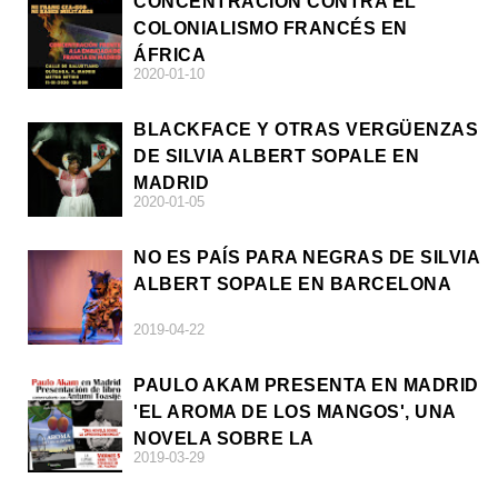
CONCENTRACIÓN CONTRA EL
COLONIALISMO FRANCÉS EN
ÁFRICA
2020-01-10
BLACKFACE Y OTRAS VERGÜENZAS
DE SILVIA ALBERT SOPALE EN
MADRID
2020-01-05
NO ES PAÍS PARA NEGRAS DE SILVIA
ALBERT SOPALE EN BARCELONA
2019-04-22
PAULO AKAM PRESENTA EN MADRID
'EL AROMA DE LOS MANGOS', UNA
NOVELA SOBRE LA
2019-03-29
AFRODESCENDENCIA