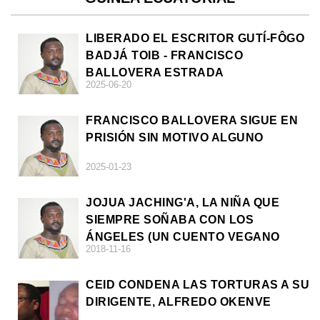
LIBERADO EL ESCRITOR GUTÍ-FÔGO
BADJÁ TOIB - FRANCISCO
BALLOVERA ESTRADA
2025-06-20
FRANCISCO BALLOVERA SIGUE EN
PRISIÓN SIN MOTIVO ALGUNO
2025-01-23
JOJUA JACHING'A, LA NIÑA QUE
SIEMPRE SOÑABA CON LOS
ÁNGELES (UN CUENTO VEGANO
2018-11-16
AFRICANO)
CEID CONDENA LAS TORTURAS A SU
DIRIGENTE, ALFREDO OKENVE