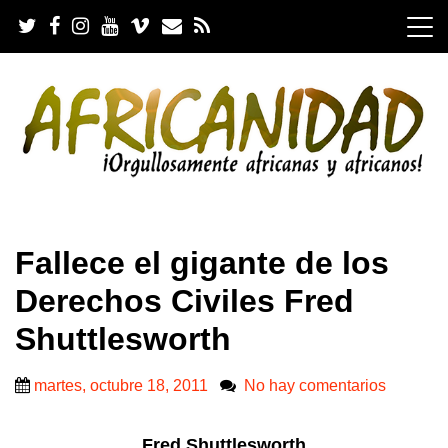
S
k
i
p
t
o
c
o
n
t
e
.
n
Fallece el gigante de los
t
Derechos Civiles Fred
Shuttlesworth
martes, octubre 18, 2011
No hay comentarios
Fred Shuttlesworth