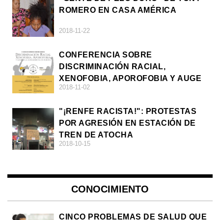
ROMERO EN CASA AMÉRICA
2018-11-22
CONFERENCIA SOBRE
DISCRIMINACIÓN RACIAL,
XENOFOBIA, APOROFOBIA Y AUGE
2018-11-02
DE LA ULTRADERECHA EN EUROPA
"¡RENFE RACISTA!": PROTESTAS
POR AGRESIÓN EN ESTACIÓN DE
TREN DE ATOCHA
2018-10-15
CONOCIMIENTO
CINCO PROBLEMAS DE SALUD QUE