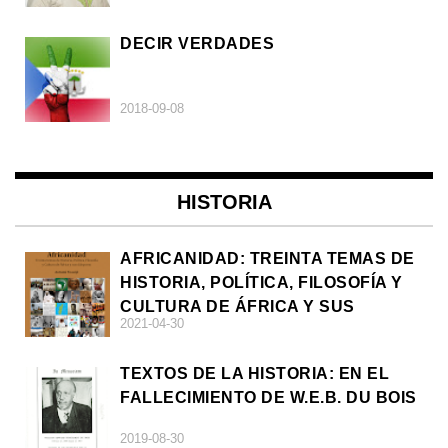
DECIR VERDADES
2018-09-08
HISTORIA
AFRICANIDAD: TREINTA TEMAS DE
HISTORIA, POLÍTICA, FILOSOFÍA Y
CULTURA DE ÁFRICA Y SUS
2021-04-30
DIÁSPORAS
TEXTOS DE LA HISTORIA: EN EL
FALLECIMIENTO DE W.E.B. DU BOIS
2019-08-30