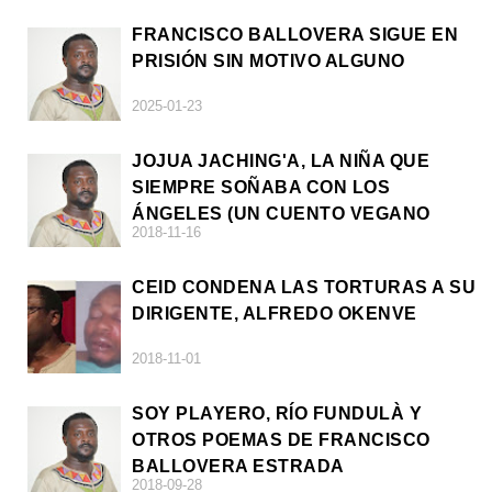
FRANCISCO BALLOVERA SIGUE EN
PRISIÓN SIN MOTIVO ALGUNO
2025-01-23
JOJUA JACHING'A, LA NIÑA QUE
SIEMPRE SOÑABA CON LOS
ÁNGELES (UN CUENTO VEGANO
2018-11-16
AFRICANO)
CEID CONDENA LAS TORTURAS A SU
DIRIGENTE, ALFREDO OKENVE
2018-11-01
SOY PLAYERO, RÍO FUNDULÀ Y
OTROS POEMAS DE FRANCISCO
BALLOVERA ESTRADA
2018-09-28