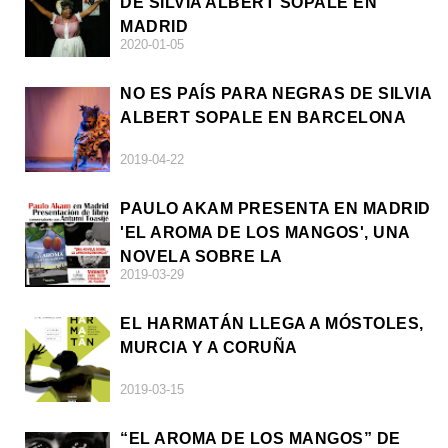
DE SILVIA ALBERT SOPALE EN
MADRID
2020-01-05
NO ES PAÍS PARA NEGRAS DE SILVIA
ALBERT SOPALE EN BARCELONA
2019-04-22
PAULO AKAM PRESENTA EN MADRID
'EL AROMA DE LOS MANGOS', UNA
NOVELA SOBRE LA
2019-03-29
AFRODESCENDENCIA
EL HARMATÁN LLEGA A MÓSTOLES,
MURCIA Y A CORUÑA
2019-03-15
“EL AROMA DE LOS MANGOS” DE