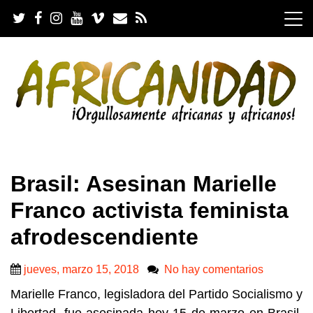
S
k
i
p
t
o
c
o
n
t
e
.
n
Brasil: Asesinan Marielle
t
Franco activista feminista
afrodescendiente
jueves, marzo 15, 2018
No hay comentarios
Marielle Franco, legisladora del Partido Socialismo y