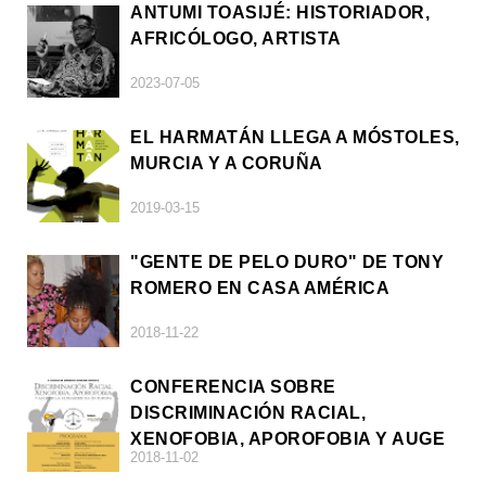
ANTUMI TOASIJÉ: HISTORIADOR,
AFRICÓLOGO, ARTISTA
2023-07-05
EL HARMATÁN LLEGA A MÓSTOLES,
MURCIA Y A CORUÑA
2019-03-15
"GENTE DE PELO DURO" DE TONY
ROMERO EN CASA AMÉRICA
2018-11-22
CONFERENCIA SOBRE
DISCRIMINACIÓN RACIAL,
XENOFOBIA, APOROFOBIA Y AUGE
2018-11-02
DE LA ULTRADERECHA EN EUROPA