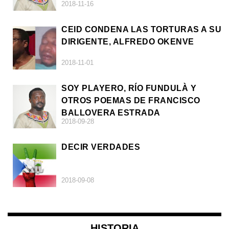
2018-11-16
AFRICANO)
CEID CONDENA LAS TORTURAS A SU
DIRIGENTE, ALFREDO OKENVE
2018-11-01
SOY PLAYERO, RÍO FUNDULÀ Y
OTROS POEMAS DE FRANCISCO
BALLOVERA ESTRADA
2018-09-28
DECIR VERDADES
2018-09-08
HISTORIA