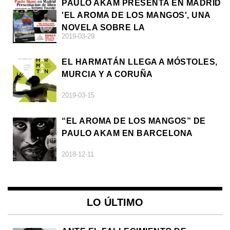
PAULO AKAM PRESENTA EN MADRID
'EL AROMA DE LOS MANGOS', UNA
NOVELA SOBRE LA
2019-03-29
AFRODESCENDENCIA
EL HARMATÁN LLEGA A MÓSTOLES,
MURCIA Y A CORUÑA
2019-03-15
“EL AROMA DE LOS MANGOS” DE
PAULO AKAM EN BARCELONA
2018-12-11
LO ÚLTIMO