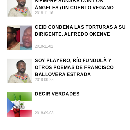
SIEMPRE SOÑABA CON LOS
ÁNGELES (UN CUENTO VEGANO
2018-11-16
AFRICANO)
CEID CONDENA LAS TORTURAS A SU
DIRIGENTE, ALFREDO OKENVE
2018-11-01
SOY PLAYERO, RÍO FUNDULÀ Y
OTROS POEMAS DE FRANCISCO
BALLOVERA ESTRADA
2018-09-28
DECIR VERDADES
2018-09-08