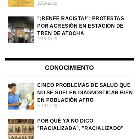
2018-11-02
DE LA ULTRADERECHA EN EUROPA
"¡RENFE RACISTA!": PROTESTAS
POR AGRESIÓN EN ESTACIÓN DE
TREN DE ATOCHA
2018-10-15
CONOCIMIENTO
CINCO PROBLEMAS DE SALUD QUE
NO SE SUELEN DIAGNOSTICAR BIEN
EN POBLACIÓN AFRO
2019-03-16
POR QUÉ YA NO DIGO
"RACIALIZADA", "RACIALIZADO"