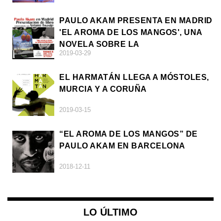
PAULO AKAM PRESENTA EN MADRID
'EL AROMA DE LOS MANGOS', UNA
NOVELA SOBRE LA
2019-03-29
AFRODESCENDENCIA
EL HARMATÁN LLEGA A MÓSTOLES,
MURCIA Y A CORUÑA
2019-03-15
“EL AROMA DE LOS MANGOS” DE
PAULO AKAM EN BARCELONA
2018-12-11
LO ÚLTIMO