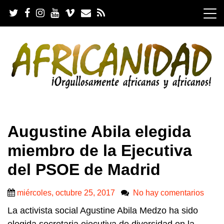
S
k
i
p
t
o
c
o
n
t
e
.
n
Augustine Abila elegida
t
miembro de la Ejecutiva
del PSOE de Madrid
miércoles, octubre 25, 2017
No hay comentarios
La activista social Agustine Abila Medzo ha sido