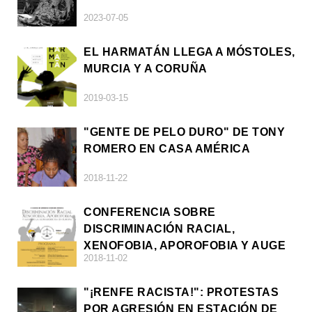
2023-07-05
EL HARMATÁN LLEGA A MÓSTOLES,
MURCIA Y A CORUÑA
2019-03-15
"GENTE DE PELO DURO" DE TONY
ROMERO EN CASA AMÉRICA
2018-11-22
CONFERENCIA SOBRE
DISCRIMINACIÓN RACIAL,
XENOFOBIA, APOROFOBIA Y AUGE
2018-11-02
DE LA ULTRADERECHA EN EUROPA
"¡RENFE RACISTA!": PROTESTAS
POR AGRESIÓN EN ESTACIÓN DE