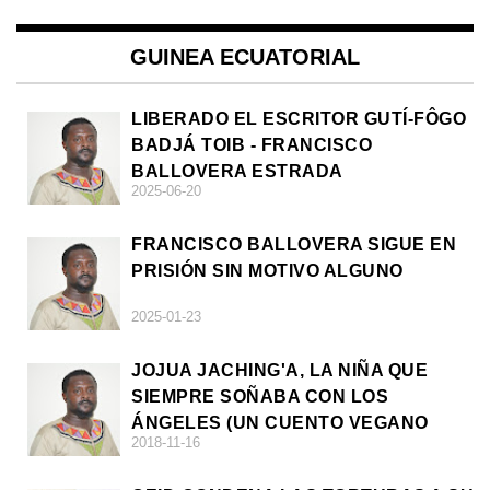
GUINEA ECUATORIAL
LIBERADO EL ESCRITOR GUTÍ-FÔGO
BADJÁ TOIB - FRANCISCO
BALLOVERA ESTRADA
2025-06-20
FRANCISCO BALLOVERA SIGUE EN
PRISIÓN SIN MOTIVO ALGUNO
2025-01-23
JOJUA JACHING'A, LA NIÑA QUE
SIEMPRE SOÑABA CON LOS
ÁNGELES (UN CUENTO VEGANO
2018-11-16
AFRICANO)