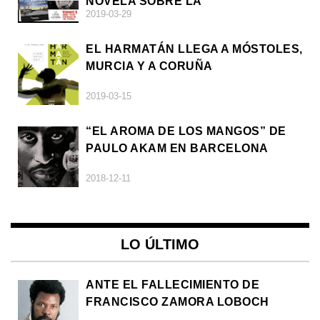
NOVELA SOBRE LA
2019-03-29
AFRODESCENDENCIA
EL HARMATÁN LLEGA A MÓSTOLES,
MURCIA Y A CORUÑA
2019-03-15
“EL AROMA DE LOS MANGOS” DE
PAULO AKAM EN BARCELONA
2018-12-11
LO ÚLTIMO
ANTE EL FALLECIMIENTO DE
FRANCISCO ZAMORA LOBOCH