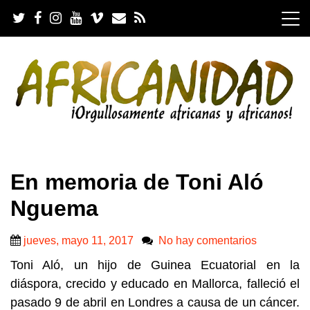
S
k
i
p
t
o
c
o
n
t
e
.
n
En memoria de Toni Aló
t
Nguema
jueves, mayo 11, 2017
No hay comentarios
Toni Aló, un hijo de Guinea Ecuatorial en la
diáspora, crecido y educado en Mallorca, falleció el
pasado 9 de abril en Londres a causa de un cáncer.