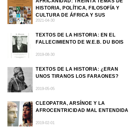
AFRICANIDAD: TREINTA TEMAS DE
HISTORIA, POLÍTICA, FILOSOFÍA Y
CULTURA DE ÁFRICA Y SUS
2021-04-30
DIÁSPORAS
TEXTOS DE LA HISTORIA: EN EL
FALLECIMIENTO DE W.E.B. DU BOIS
2019-08-30
TEXTOS DE LA HISTORIA: ¿ERAN
UNOS TIRANOS LOS FARAONES?
2019-05-05
CLEOPATRA, ARSÍNOE Y LA
AFROCENTRICIDAD MAL ENTENDIDA
2019-02-01