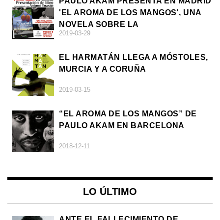
PAULO AKAM PRESENTA EN MADRID
'EL AROMA DE LOS MANGOS', UNA
NOVELA SOBRE LA
2019-03-29
AFRODESCENDENCIA
EL HARMATÁN LLEGA A MÓSTOLES,
MURCIA Y A CORUÑA
2019-03-15
“EL AROMA DE LOS MANGOS” DE
PAULO AKAM EN BARCELONA
2018-12-11
LO ÚLTIMO
ANTE EL FALLECIMIENTO DE