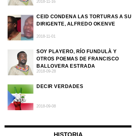
2018-11-16
AFRICANO)
CEID CONDENA LAS TORTURAS A SU
DIRIGENTE, ALFREDO OKENVE
2018-11-01
SOY PLAYERO, RÍO FUNDULÀ Y
OTROS POEMAS DE FRANCISCO
BALLOVERA ESTRADA
2018-09-28
DECIR VERDADES
2018-09-08
HISTORIA