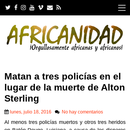
S
k
i
p
t
o
c
o
n
t
e
.
n
Matan a tres policías en el
t
lugar de la muerte de Alton
Sterling
lunes, julio 18, 2016
No hay comentarios
Al menos tres policías muertos y otros tres heridos