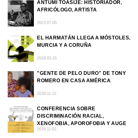
ANTUMI TOASIJÉ: HISTORIADOR,
AFRICÓLOGO, ARTISTA
2023-07-05
EL HARMATÁN LLEGA A MÓSTOLES,
MURCIA Y A CORUÑA
2019-03-15
"GENTE DE PELO DURO" DE TONY
ROMERO EN CASA AMÉRICA
2018-11-22
CONFERENCIA SOBRE
DISCRIMINACIÓN RACIAL,
XENOFOBIA, APOROFOBIA Y AUGE
2018-11-02
DE LA ULTRADERECHA EN EUROPA