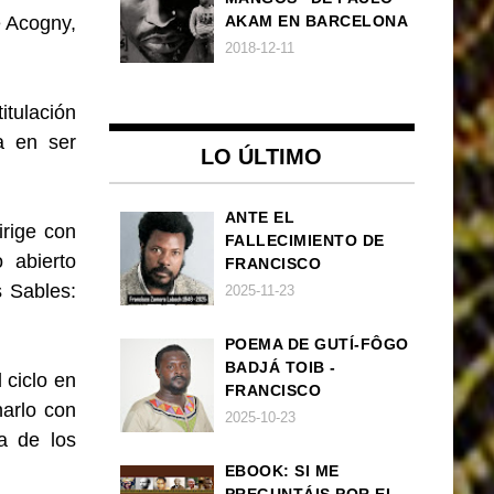
 Acogny,
AKAM EN BARCELONA
2018-12-11
itulación
a en ser
LO ÚLTIMO
ANTE EL
rige con
FALLECIMIENTO DE
 abierto
FRANCISCO
ZAMORA LOBOCH
s Sables:
2025-11-23
POEMA DE GUTÍ-FÔGO
BADJÁ TOIB -
 ciclo en
FRANCISCO
narlo con
BALLOVERA ESTRADA:
2025-10-23
ANHELOS
a de los
INCONCLUSOS DE 1968
EBOOK: SI ME