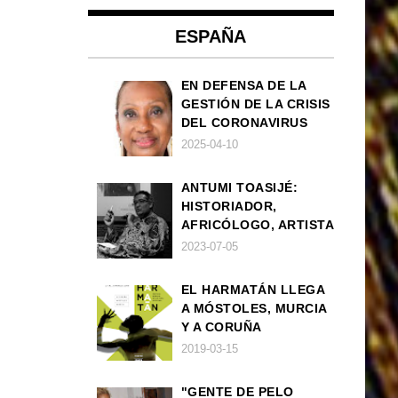
ESPAÑA
EN DEFENSA DE LA
GESTIÓN DE LA CRISIS
DEL CORONAVIRUS
POR PARTE DEL
2025-04-10
GOBIERNO DE ESPAÑA
ANTUMI TOASIJÉ:
HISTORIADOR,
AFRICÓLOGO, ARTISTA
2023-07-05
EL HARMATÁN LLEGA
A MÓSTOLES, MURCIA
Y A CORUÑA
2019-03-15
"GENTE DE PELO