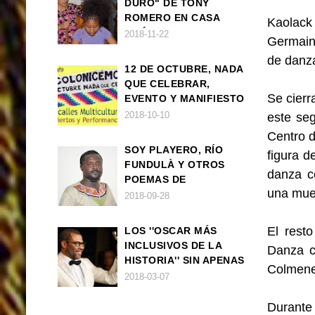
DURO" DE TONY
ROMERO EN CASA
Kaolack 
AMÉRICA
2018-11-22
Germain
de danza
12 DE OCTUBRE, NADA
QUE CELEBRAR,
Se cierr
EVENTO Y MANIFIESTO
2018-10-10
este se
Centro d
SOY PLAYERO, RÍO
figura 
FUNDULÀ Y OTROS
danza c
POEMAS DE
una mues
FRANCISCO
2018-09-28
BALLOVERA ESTRADA
El resto
LOS ''OSCAR MÁS
INCLUSIVOS DE LA
Danza c
HISTORIA'' SIN APENAS
Colmener
TRIUNFOS AFRO
2018-03-07
Durante