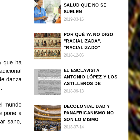
SALUD QUE NO SE
SUELEN
DIAGNOSTICAR BIEN
2019-03-16
EN POBLACIÓN AFRO
POR QUÉ YA NO DIGO
"RACIALIZADA",
"RACIALIZADO"
2018-12-06
a que ha
dicional
EL ESCLAVISTA
ANTONIO LÓPEZ Y LOS
 de danza
ASTILLEROS DE
.
NAVANTIA
2018-09-13
 el mundo
DECOLONIALIDAD Y
e pone a
PANAFRICANISMO NO
SON LO MISMO
tar sano,
2018-07-14