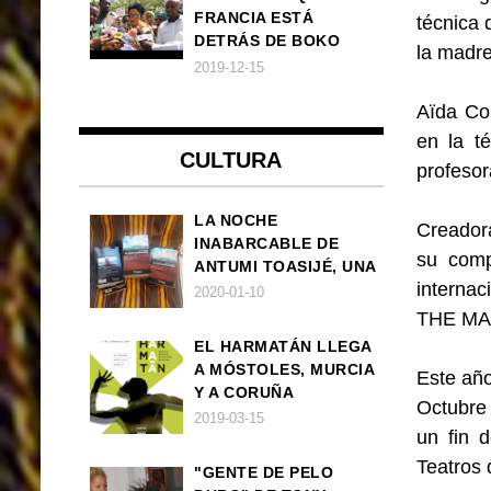
FRANCIA ESTÁ
técnica
DETRÁS DE BOKO
la madre
HARAM
2019-12-15
Aïda Col
en la t
CULTURA
profesor
LA NOCHE
Creador
INABARCABLE DE
su comp
ANTUMI TOASIJÉ, UNA
internac
NOVELA
2020-01-10
EXISTENCIALISTA Y
THE MA
ANIMALISTA
EL HARMATÁN LLEGA
A MÓSTOLES, MURCIA
Este año
Y A CORUÑA
Octubre 
2019-03-15
un fin 
Teatros 
"GENTE DE PELO