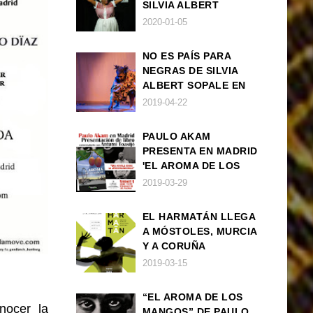
SILVIA ALBERT
SOPALE EN MADRID
2020-01-05
NO ES PAÍS PARA
NEGRAS DE SILVIA
ALBERT SOPALE EN
BARCELONA
2019-04-22
PAULO AKAM
PRESENTA EN MADRID
'EL AROMA DE LOS
MANGOS', UNA
2019-03-29
NOVELA SOBRE LA
AFRODESCENDENCIA
EL HARMATÁN LLEGA
A MÓSTOLES, MURCIA
Y A CORUÑA
2019-03-15
“EL AROMA DE LOS
nocer la
MANGOS” DE PAULO