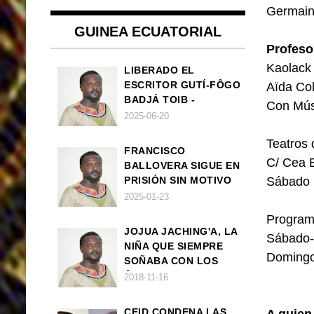
Germaine
GUINEA ECUATORIAL
Profeso
Kaolack
LIBERADO EL
ESCRITOR GUTÍ-FÔGO
Aïda Co
BADJÁ TOIB -
Con Mús
FRANCISCO
2025-06-20
BALLOVERA ESTRADA
Teatros 
FRANCISCO
C/ Cea 
BALLOVERA SIGUE EN
PRISIÓN SIN MOTIVO
Sábado 
ALGUNO
2025-01-23
Programa
JOJUA JACHING'A, LA
Sábado- 
NIÑA QUE SIEMPRE
Domingo
SOÑABA CON LOS
ÁNGELES (UN CUENTO
2018-11-16
VEGANO AFRICANO)
CEID CONDENA LAS