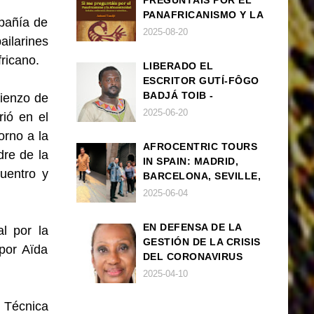
PREGUNTÁIS POR EL
PANAFRICANISMO Y LA
mpañía de
AFROCENTRICIDAD
2025-08-20
ilarines
ricano.
LIBERADO EL
ESCRITOR GUTÍ-FÔGO
BADJÁ TOIB -
mienzo de
FRANCISCO
2025-06-20
ió en el
BALLOVERA ESTRADA
orno a la
AFROCENTRIC TOURS
re de la
IN SPAIN: MADRID,
uentro y
BARCELONA, SEVILLE,
IBIZA
2025-06-04
EN DEFENSA DE LA
al por la
GESTIÓN DE LA CRISIS
por Aïda
DEL CORONAVIRUS
POR PARTE DEL
2025-04-10
GOBIERNO DE ESPAÑA
 Técnica