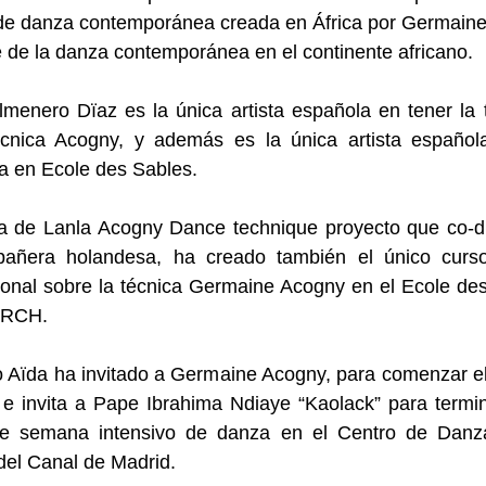
 de danza contemporánea creada en África por Germaine
 de la danza contemporánea en el continente africano.
menero Dïaz es la única artista española en tener la t
écnica Acogny, y además es la única artista español
a en Ecole des Sables.
a de Lanla Acogny Dance technique proyecto que co-di
añera holandesa, ha creado también el único curso
ional sobre la técnica Germaine Acogny en el Ecole de
RCH.
 Aïda ha invitado a Germaine Acogny, para comenzar el
e invita a Pape Ibrahima Ndiaye “
Kaolack
” para termi
de semana intensivo de danza en el Centro de Danz
del Canal de Madrid.