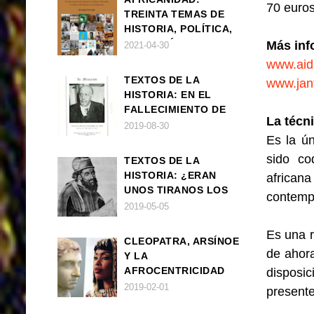
70 euros
TREINTA TEMAS DE
HISTORIA, POLÍTICA,
FILOSOFÍA Y CULTURA
Más inf
2021-04-30
DE ÁFRICA Y SUS
www.aid
DIÁSPORAS
TEXTOS DE LA
www.jant
HISTORIA: EN EL
FALLECIMIENTO DE
La técn
W.E.B. DU BOIS
2019-08-30
Es la ú
sido co
TEXTOS DE LA
HISTORIA: ¿ERAN
africana
UNOS TIRANOS LOS
contempo
FARAONES?
2019-05-05
Es una r
CLEOPATRA, ARSÍNOE
de ahor
Y LA
AFROCENTRICIDAD
disposic
MAL ENTENDIDA
2019-02-01
presente