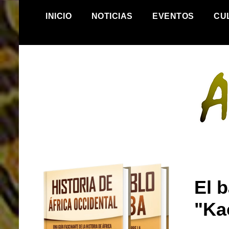
S
INICIO
NOTICIAS
EVENTOS
CU
k
i
p
t
o
c
o
n
t
e
n
t
.
El 
"Ka