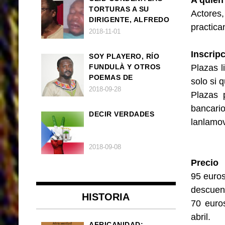
A quien 
TORTURAS A SU
Actores
DIRIGENTE, ALFREDO
practica
OKENVE
2018-11-01
Inscrip
SOY PLAYERO, RÍO
FUNDULÀ Y OTROS
Plazas l
POEMAS DE
solo si 
FRANCISCO
2018-09-28
Plazas 
BALLOVERA ESTRADA
bancario
DECIR VERDADES
lanlamo
2018-09-08
Precio
95 euro
descuen
HISTORIA
70 euro
abril.
AFRICANIDAD: