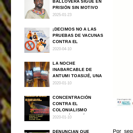
BALLOVERA SIGUE EN
PRISIÓN SIN MOTIVO
ALGUNO
2025-01-23
¡DECIMOS NO A LAS
PRUEBAS DE VACUNAS
CONTRA EL
CORONAVIRUS EN
2020-04-10
ÁFRICA!
LA NOCHE
INABARCABLE DE
ANTUMI TOASIJÉ, UNA
NOVELA
2020-01-10
EXISTENCIALISTA Y
ANIMALISTA
CONCENTRACIÓN
CONTRA EL
COLONIALISMO
FRANCÉS EN ÁFRICA
2020-01-10
Por seg
DENUNCIAN QUE