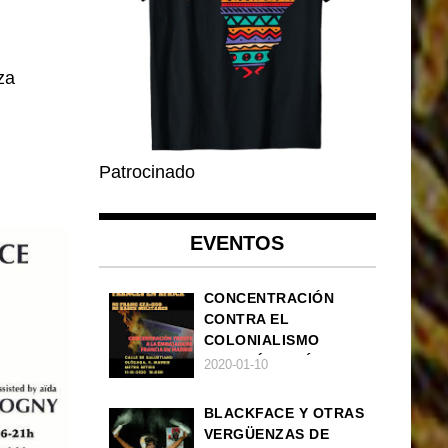
za
Patrocinado
EVENTOS
CONCENTRACIÓN
CONTRA EL
COLONIALISMO
FRANCÉS EN ÁFRICA
2020-01-10
BLACKFACE Y OTRAS
VERGÜENZAS DE