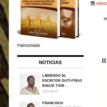
sábad
I
Patrocinado
NOTICIAS
LIBERADO EL
ESCRITOR GUTÍ-FÔGO
BADJÁ TOIB -
FRANCISCO
2025-06-20
BALLOVERA ESTRADA
FRANCISCO