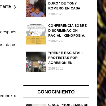
DURO" DE TONY
amante y
ROMERO EN CASA
AMÉRICA
2018-11-22
CONFERENCIA SOBRE
DISCRIMINACIÓN
s después
RACIAL, XENOFOBIA,
APOROFOBIA Y AUGE
2018-11-02
os datos
DE LA ULTRADERECHA
EN EUROPA
"¡RENFE RACISTA!":
PROTESTAS POR
AGRESIÓN EN
ESTACIÓN DE TREN DE
2018-10-15
ATOCHA
CONOCIMIENTO
iembre a
CINCO PROBLEMAS DE