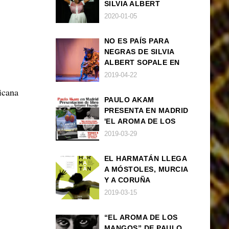
SILVIA ALBERT
SOPALE EN MADRID
2020-01-05
NO ES PAÍS PARA
NEGRAS DE SILVIA
ALBERT SOPALE EN
BARCELONA
2019-04-22
icana
PAULO AKAM
PRESENTA EN MADRID
'EL AROMA DE LOS
MANGOS', UNA
2019-03-29
NOVELA SOBRE LA
AFRODESCENDENCIA
EL HARMATÁN LLEGA
A MÓSTOLES, MURCIA
Y A CORUÑA
2019-03-15
“EL AROMA DE LOS
MANGOS” DE PAULO