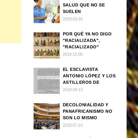
SALUD QUE NO SE
SUELEN
DIAGNOSTICAR BIEN
2019-03-16
EN POBLACIÓN AFRO
POR QUÉ YA NO DIGO
"RACIALIZADA",
"RACIALIZADO"
2018-12-06
EL ESCLAVISTA
ANTONIO LÓPEZ Y LOS
ASTILLEROS DE
NAVANTIA
2018-09-13
DECOLONIALIDAD Y
PANAFRICANISMO NO
SON LO MISMO
2018-07-14