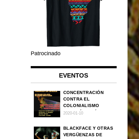
Patrocinado
EVENTOS
CONCENTRACIÓN
CONTRA EL
COLONIALISMO
FRANCÉS EN ÁFRICA
2020-01-10
BLACKFACE Y OTRAS
VERGÜENZAS DE