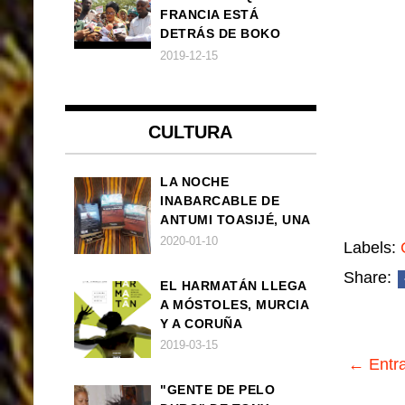
FRANCIA ESTÁ
DETRÁS DE BOKO
HARAM
2019-12-15
CULTURA
LA NOCHE
INABARCABLE DE
ANTUMI TOASIJÉ, UNA
NOVELA
2020-01-10
Labels:
EXISTENCIALISTA Y
Share:
ANIMALISTA
EL HARMATÁN LLEGA
A MÓSTOLES, MURCIA
Y A CORUÑA
2019-03-15
← Entra
"GENTE DE PELO