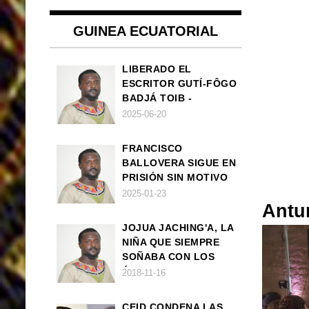
GUINEA ECUATORIAL
LIBERADO EL
ESCRITOR GUTÍ-FÔGO
BADJÁ TOIB -
FRANCISCO
2025-06-20
BALLOVERA ESTRADA
FRANCISCO
BALLOVERA SIGUE EN
PRISIÓN SIN MOTIVO
ALGUNO
2025-01-23
Antu
JOJUA JACHING'A, LA
NIÑA QUE SIEMPRE
SOÑABA CON LOS
ÁNGELES (UN CUENTO
2018-11-16
VEGANO AFRICANO)
CEID CONDENA LAS