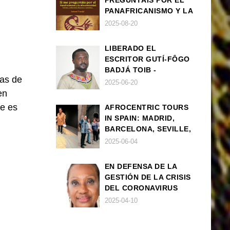
PREGUNTÁIS POR EL
PANAFRICANISMO Y LA
AFROCENTRICIDAD
2025-08-20
LIBERADO EL
ESCRITOR GUTÍ-FÔGO
BADJÁ TOIB -
las de
FRANCISCO
2025-06-20
BALLOVERA ESTRADA
en
je es
AFROCENTRIC TOURS
IN SPAIN: MADRID,
BARCELONA, SEVILLE,
IBIZA
2025-06-04
EN DEFENSA DE LA
GESTIÓN DE LA CRISIS
DEL CORONAVIRUS
POR PARTE DEL
2025-04-10
GOBIERNO DE ESPAÑA