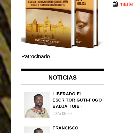
marte
Patrocinado
NOTICIAS
LIBERADO EL
ESCRITOR GUTÍ-FÔGO
BADJÁ TOIB -
FRANCISCO
2025-06-20
BALLOVERA ESTRADA
FRANCISCO