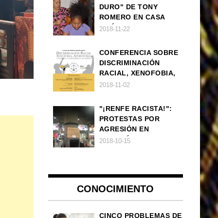
DURO" DE TONY
ROMERO EN CASA
AMÉRICA
2018-11-22
CONFERENCIA SOBRE
DISCRIMINACIÓN
RACIAL, XENOFOBIA,
APOROFOBIA Y AUGE
2018-11-02
DE LA ULTRADERECHA
EN EUROPA
"¡RENFE RACISTA!":
PROTESTAS POR
AGRESIÓN EN
ESTACIÓN DE TREN DE
2018-10-15
ATOCHA
CONOCIMIENTO
CINCO PROBLEMAS DE