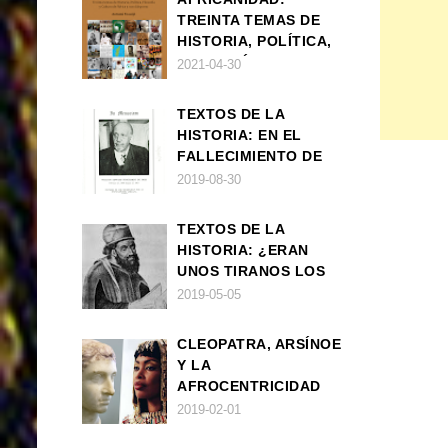
TREINTA TEMAS DE
HISTORIA, POLÍTICA,
FILOSOFÍA Y CULTURA
2021-04-30
DE ÁFRICA Y SUS
DIÁSPORAS
TEXTOS DE LA
HISTORIA: EN EL
FALLECIMIENTO DE
W.E.B. DU BOIS
2019-08-30
TEXTOS DE LA
HISTORIA: ¿ERAN
UNOS TIRANOS LOS
FARAONES?
2019-05-05
CLEOPATRA, ARSÍNOE
Y LA
AFROCENTRICIDAD
MAL ENTENDIDA
2019-02-01