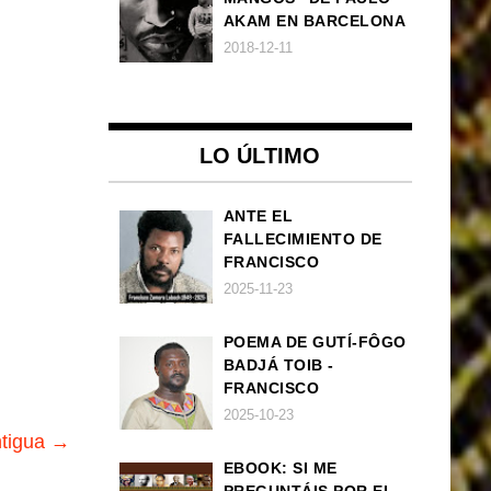
AKAM EN BARCELONA
2018-12-11
LO ÚLTIMO
ANTE EL
FALLECIMIENTO DE
FRANCISCO
ZAMORA LOBOCH
2025-11-23
POEMA DE GUTÍ-FÔGO
BADJÁ TOIB -
FRANCISCO
BALLOVERA ESTRADA:
2025-10-23
ANHELOS
ntigua →
INCONCLUSOS DE 1968
EBOOK: SI ME