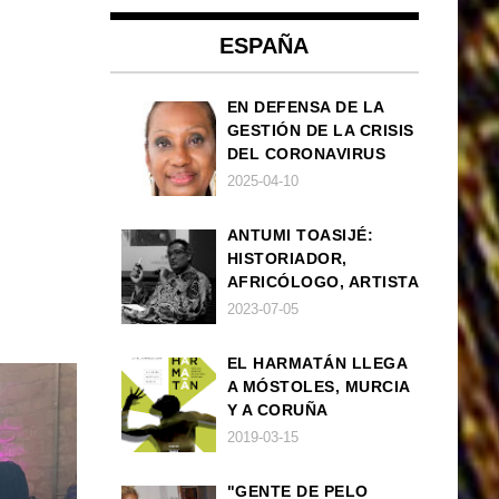
ESPAÑA
EN DEFENSA DE LA
GESTIÓN DE LA CRISIS
DEL CORONAVIRUS
POR PARTE DEL
2025-04-10
GOBIERNO DE ESPAÑA
ANTUMI TOASIJÉ:
HISTORIADOR,
AFRICÓLOGO, ARTISTA
2023-07-05
EL HARMATÁN LLEGA
A MÓSTOLES, MURCIA
Y A CORUÑA
2019-03-15
"GENTE DE PELO