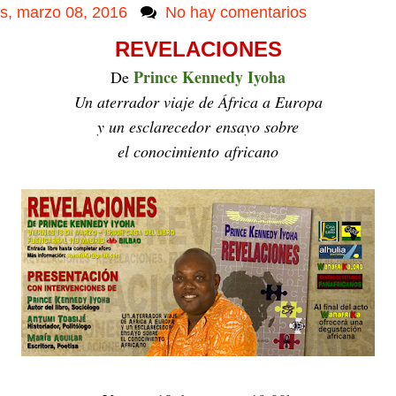
s, marzo 08, 2016
No hay comentarios
REVELACIONES
Prince Kennedy Iyoha
De
Un aterrador viaje
de África a Europa
y un esclarecedor
ensayo sobre
el conocimiento
africano