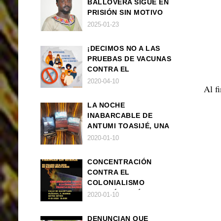
BALLOVERA SIGUE EN
PRISIÓN SIN MOTIVO
ALGUNO
2025-01-23
¡DECIMOS NO A LAS
PRUEBAS DE VACUNAS
CONTRA EL
CORONAVIRUS EN
2020-04-10
Al f
ÁFRICA!
LA NOCHE
INABARCABLE DE
ANTUMI TOASIJÉ, UNA
NOVELA
2020-01-10
EXISTENCIALISTA Y
ANIMALISTA
CONCENTRACIÓN
CONTRA EL
COLONIALISMO
FRANCÉS EN ÁFRICA
2020-01-10
DENUNCIAN QUE