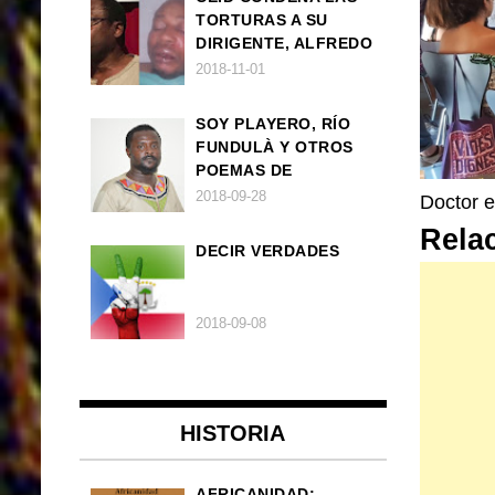
TORTURAS A SU
DIRIGENTE, ALFREDO
OKENVE
2018-11-01
SOY PLAYERO, RÍO
FUNDULÀ Y OTROS
POEMAS DE
FRANCISCO
2018-09-28
Doctor e
BALLOVERA ESTRADA
Rela
DECIR VERDADES
2018-09-08
HISTORIA
AFRICANIDAD: