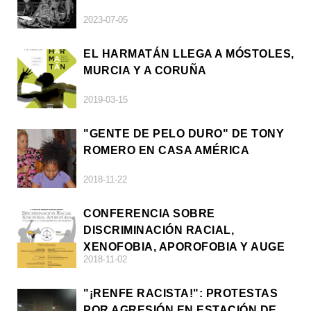
2023-07-05
EL HARMATÁN LLEGA A MÓSTOLES,
MURCIA Y A CORUÑA
2019-03-15
"GENTE DE PELO DURO" DE TONY
ROMERO EN CASA AMÉRICA
2018-11-22
CONFERENCIA SOBRE
DISCRIMINACIÓN RACIAL,
XENOFOBIA, APOROFOBIA Y AUGE
2018-11-02
DE LA ULTRADERECHA EN EUROPA
"¡RENFE RACISTA!": PROTESTAS
POR AGRESIÓN EN ESTACIÓN DE