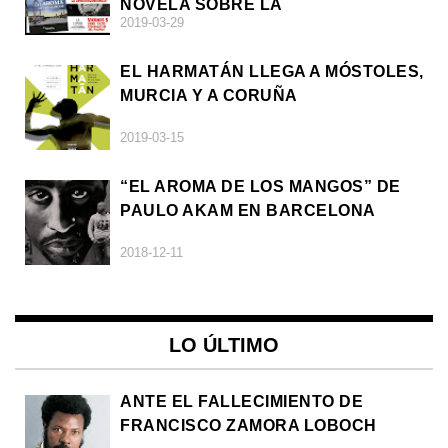
NOVELA SOBRE LA
2019-03-29
AFRODESCENDENCIA
EL HARMATÁN LLEGA A MÓSTOLES,
MURCIA Y A CORUÑA
2019-03-15
“EL AROMA DE LOS MANGOS” DE
PAULO AKAM EN BARCELONA
2018-12-11
LO ÚLTIMO
ANTE EL FALLECIMIENTO DE
FRANCISCO ZAMORA LOBOCH