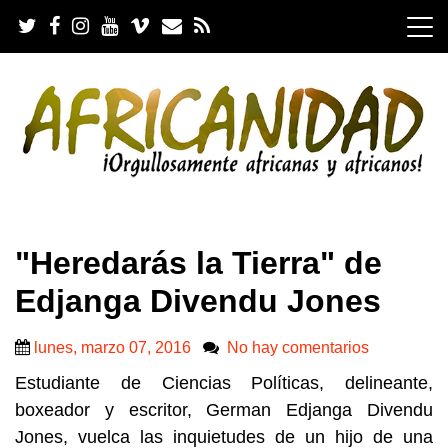
S
k
i
p
t
o
c
o
n
t
e
.
n
"Heredarás la Tierra" de
t
Edjanga Divendu Jones
lunes, marzo 07, 2016
No hay comentarios
Estudiante de Ciencias Políticas, delineante,
boxeador y escritor, German Edjanga Divendu
Jones, vuelca las inquietudes de un hijo de una