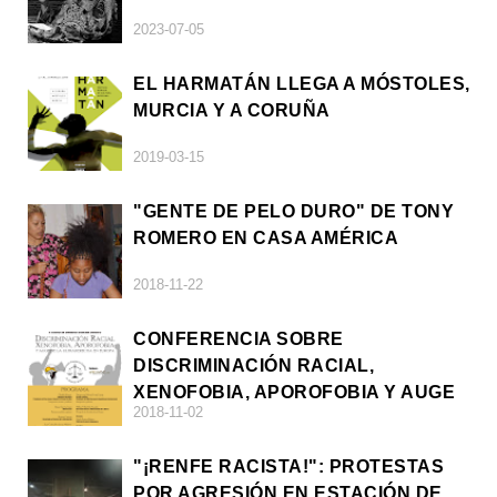
2023-07-05
EL HARMATÁN LLEGA A MÓSTOLES,
MURCIA Y A CORUÑA
2019-03-15
"GENTE DE PELO DURO" DE TONY
ROMERO EN CASA AMÉRICA
2018-11-22
CONFERENCIA SOBRE
DISCRIMINACIÓN RACIAL,
XENOFOBIA, APOROFOBIA Y AUGE
2018-11-02
DE LA ULTRADERECHA EN EUROPA
"¡RENFE RACISTA!": PROTESTAS
POR AGRESIÓN EN ESTACIÓN DE