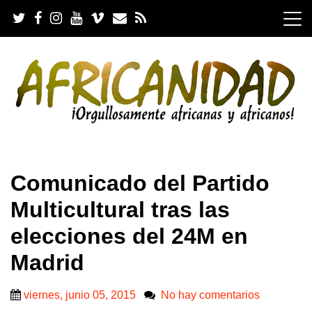
S
k
i
p
t
o
c
o
n
t
e
.
n
Comunicado del Partido
t
Multicultural tras las
elecciones del 24M en
Madrid
viernes, junio 05, 2015
No hay comentarios