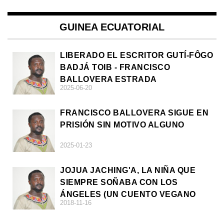
GUINEA ECUATORIAL
LIBERADO EL ESCRITOR GUTÍ-FÔGO
BADJÁ TOIB - FRANCISCO
BALLOVERA ESTRADA
2025-06-20
FRANCISCO BALLOVERA SIGUE EN
PRISIÓN SIN MOTIVO ALGUNO
2025-01-23
JOJUA JACHING'A, LA NIÑA QUE
SIEMPRE SOÑABA CON LOS
ÁNGELES (UN CUENTO VEGANO
2018-11-16
AFRICANO)