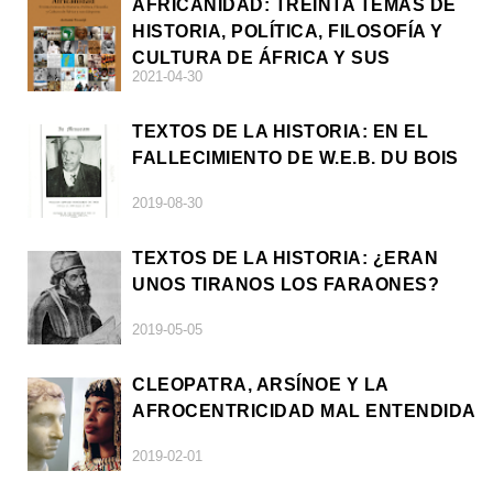
AFRICANIDAD: TREINTA TEMAS DE
HISTORIA, POLÍTICA, FILOSOFÍA Y
CULTURA DE ÁFRICA Y SUS
2021-04-30
DIÁSPORAS
TEXTOS DE LA HISTORIA: EN EL
FALLECIMIENTO DE W.E.B. DU BOIS
2019-08-30
TEXTOS DE LA HISTORIA: ¿ERAN
UNOS TIRANOS LOS FARAONES?
2019-05-05
CLEOPATRA, ARSÍNOE Y LA
AFROCENTRICIDAD MAL ENTENDIDA
2019-02-01