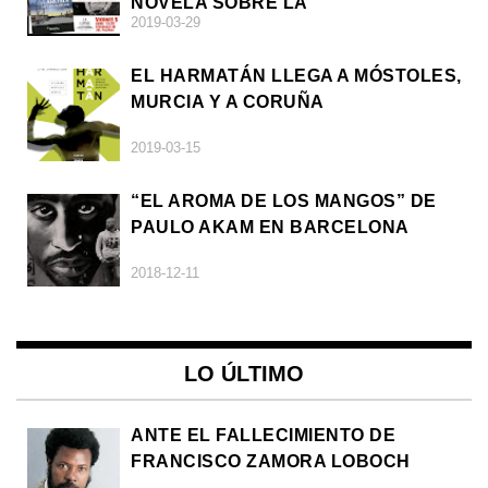
NOVELA SOBRE LA
2019-03-29
AFRODESCENDENCIA
EL HARMATÁN LLEGA A MÓSTOLES,
MURCIA Y A CORUÑA
2019-03-15
“EL AROMA DE LOS MANGOS” DE
PAULO AKAM EN BARCELONA
2018-12-11
LO ÚLTIMO
ANTE EL FALLECIMIENTO DE
FRANCISCO ZAMORA LOBOCH