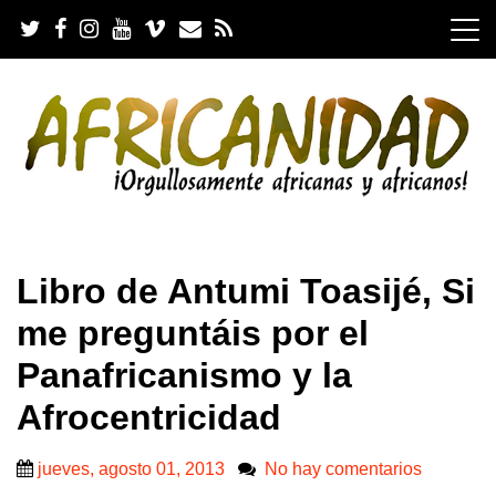
S
k
i
p
t
o
c
o
n
t
e
.
n
Libro de Antumi Toasijé, Si
t
me preguntáis por el
Panafricanismo y la
Afrocentricidad
jueves, agosto 01, 2013
No hay comentarios