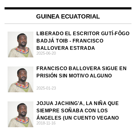
GUINEA ECUATORIAL
LIBERADO EL ESCRITOR GUTÍ-FÔGO
BADJÁ TOIB - FRANCISCO
BALLOVERA ESTRADA
2025-06-20
FRANCISCO BALLOVERA SIGUE EN
PRISIÓN SIN MOTIVO ALGUNO
2025-01-23
JOJUA JACHING'A, LA NIÑA QUE
SIEMPRE SOÑABA CON LOS
ÁNGELES (UN CUENTO VEGANO
2018-11-16
AFRICANO)