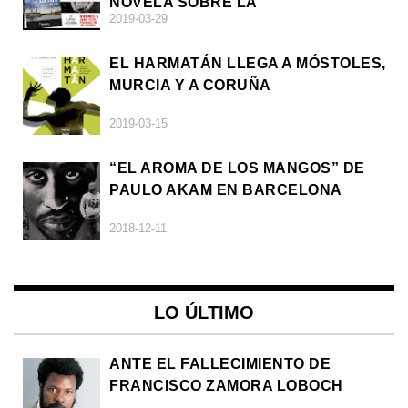
NOVELA SOBRE LA
2019-03-29
AFRODESCENDENCIA
EL HARMATÁN LLEGA A MÓSTOLES,
MURCIA Y A CORUÑA
2019-03-15
“EL AROMA DE LOS MANGOS” DE
PAULO AKAM EN BARCELONA
2018-12-11
LO ÚLTIMO
ANTE EL FALLECIMIENTO DE
FRANCISCO ZAMORA LOBOCH