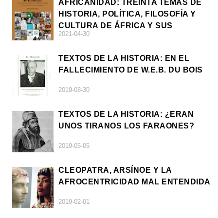
AFRICANIDAD: TREINTA TEMAS DE
HISTORIA, POLÍTICA, FILOSOFÍA Y
CULTURA DE ÁFRICA Y SUS
2021-04-30
DIÁSPORAS
TEXTOS DE LA HISTORIA: EN EL
FALLECIMIENTO DE W.E.B. DU BOIS
2019-08-30
TEXTOS DE LA HISTORIA: ¿ERAN
UNOS TIRANOS LOS FARAONES?
2019-05-05
CLEOPATRA, ARSÍNOE Y LA
AFROCENTRICIDAD MAL ENTENDIDA
2019-02-01