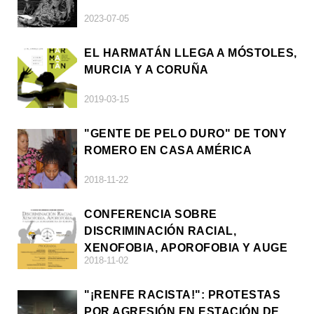
2023-07-05
EL HARMATÁN LLEGA A MÓSTOLES,
MURCIA Y A CORUÑA
2019-03-15
"GENTE DE PELO DURO" DE TONY
ROMERO EN CASA AMÉRICA
2018-11-22
CONFERENCIA SOBRE
DISCRIMINACIÓN RACIAL,
XENOFOBIA, APOROFOBIA Y AUGE
2018-11-02
DE LA ULTRADERECHA EN EUROPA
"¡RENFE RACISTA!": PROTESTAS
POR AGRESIÓN EN ESTACIÓN DE