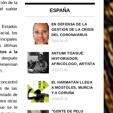
ción de la
el suéter
ESPAÑA
EN DEFENSA DE LA
n Estados
GESTIÓN DE LA CRISIS
acial, los
DEL CORONAVIRUS
incipales
POR PARTE DEL
2025-04-10
s últimas
GOBIERNO DE ESPAÑA
tos a la
ANTUMI TOASIJÉ:
n después
HISTORIADOR,
AFRICÓLOGO, ARTISTA
Zimmerman
2023-07-05
n.
concentró
EL HARMATÁN LLEGA
A MÓSTOLES, MURCIA
es de las
Y A CORUÑA
estado de
2019-03-15
tre otras
que se le
"GENTE DE PELO