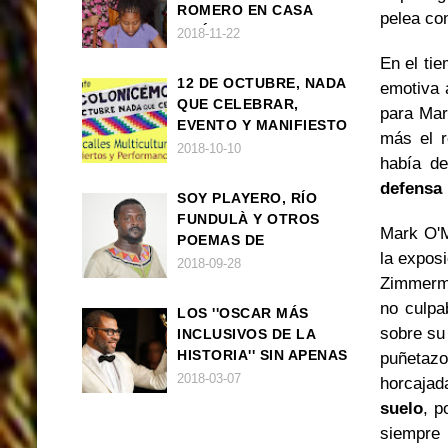
ROMERO EN CASA
pelea con
AMÉRICA
2018-11-22
En el tie
12 DE OCTUBRE, NADA
emotiva a
QUE CELEBRAR,
para Mar
EVENTO Y MANIFIESTO
más el r
2018-10-10
había de
defensa 
SOY PLAYERO, RÍO
FUNDULÀ Y OTROS
Mark O'Ma
POEMAS DE
la expos
FRANCISCO
2018-09-28
BALLOVERA ESTRADA
Zimmerma
no culpa
LOS ''OSCAR MÁS
sobre su
INCLUSIVOS DE LA
HISTORIA'' SIN APENAS
puñetazo
TRIUNFOS AFRO
2018-03-07
horcajad
suelo
, p
siempre 