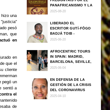
PREGUNTÁIS POR EL
PANAFRICANISMO Y LA
AFROCENTRICIDAD
2025-08-20
y hizo una
"justicia"
LIBERADO EL
rado pesó
ESCRITOR GUTÍ-FÔGO
BADJÁ TOIB -
rman, que
FRANCISCO
2025-06-20
ctuó en
BALLOVERA ESTRADA
AFROCENTRIC TOURS
IN SPAIN: MADRID,
 jurado en
BARCELONA, SEVILLE,
de que el
IBIZA
2025-06-04
u cliente
Zimmerman
EN DEFENSA DE LA
e pegó un
GESTIÓN DE LA CRISIS
e sentó a
DEL CORONAVIRUS
contra el
POR PARTE DEL
2025-04-10
 mantenido
GOBIERNO DE ESPAÑA
resaba de