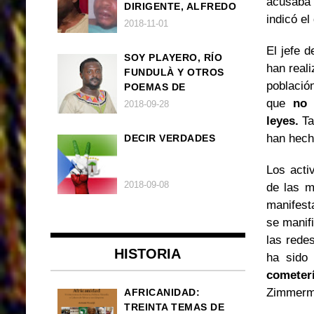
acusaba 
DIRIGENTE, ALFREDO
indicó el
OKENVE
2018-11-01
El jefe d
SOY PLAYERO, RÍO
han reali
FUNDULÀ Y OTROS
població
POEMAS DE
FRANCISCO
que
no 
2018-09-28
BALLOVERA ESTRADA
leyes.
Ta
han hech
DECIR VERDADES
Los acti
2018-09-08
de las m
manifest
se manifi
las rede
HISTORIA
ha sido 
cometer
Zimmerma
AFRICANIDAD:
TREINTA TEMAS DE