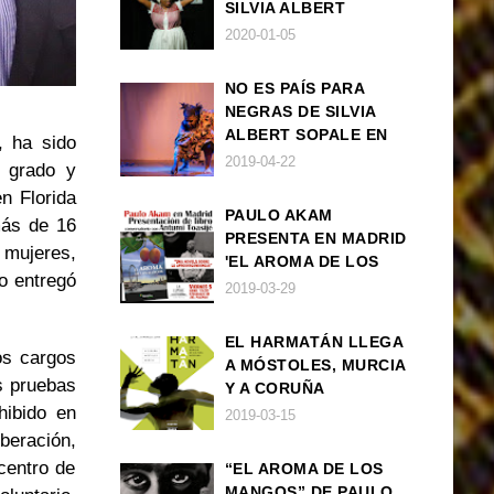
SILVIA ALBERT
SOPALE EN MADRID
2020-01-05
NO ES PAÍS PARA
NEGRAS DE SILVIA
ALBERT SOPALE EN
, ha sido
BARCELONA
2019-04-22
o grado y
n Florida
PAULO AKAM
más de 16
PRESENTA EN MADRID
 mujeres,
'EL AROMA DE LOS
o entregó
MANGOS', UNA
2019-03-29
NOVELA SOBRE LA
AFRODESCENDENCIA
EL HARMATÁN LLEGA
os cargos
A MÓSTOLES, MURCIA
s pruebas
Y A CORUÑA
hibido en
2019-03-15
beración,
 centro de
“EL AROMA DE LOS
MANGOS” DE PAULO