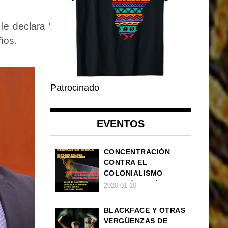
 le declara "no
ños.
Patrocinado
EVENTOS
CONCENTRACIÓN
CONTRA EL
COLONIALISMO
FRANCÉS EN ÁFRICA
2020-01-10
BLACKFACE Y OTRAS
VERGÜENZAS DE