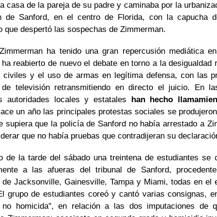
a casa de la pareja de su padre y caminaba por la urbaniza
n de Sanford, en el centro de Florida, con la capucha d
lo que despertó las sospechas de Zimmerman.
Zimmerman ha tenido una gran repercusión mediática e
ha reabierto de nuevo el debate en torno a la desigualdad r
 civiles y el uso de armas en legítima defensa, con las pr
de televisión retransmitiendo en directo el juicio. En la
s autoridades locales y estatales
han hecho llamamien
ace un año las principales protestas sociales se produjero
e supiera que la policía de Sanford no había arrestado a 
iderar que no había pruebas que contradijeran su declaració
go de la tarde del sábado una treintena de estudiantes se 
mente a las afueras del tribunal de Sanford, procedent
 de Jacksonville, Gainesville, Tampa y Miami, todas en el 
 El grupo de estudiantes coreó y cantó varias consignas, en
 no homicida", en relación a las dos imputaciones de 