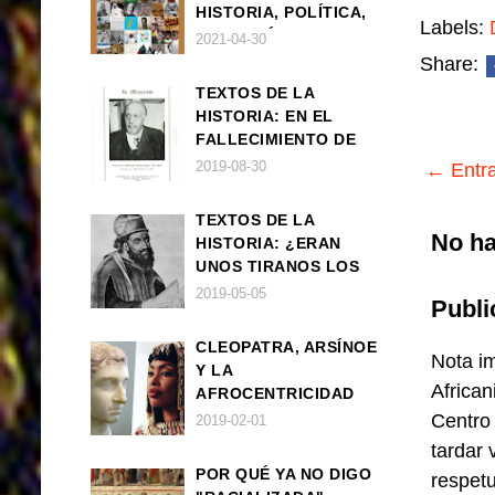
HISTORIA, POLÍTICA,
Labels:
FILOSOFÍA Y CULTURA
2021-04-30
DE ÁFRICA Y SUS
Share:
DIÁSPORAS
TEXTOS DE LA
HISTORIA: EN EL
FALLECIMIENTO DE
W.E.B. DU BOIS
2019-08-30
← Entra
TEXTOS DE LA
No ha
HISTORIA: ¿ERAN
UNOS TIRANOS LOS
FARAONES?
2019-05-05
Publi
CLEOPATRA, ARSÍNOE
Nota im
Y LA
African
AFROCENTRICIDAD
MAL ENTENDIDA
Centro
2019-02-01
tardar 
POR QUÉ YA NO DIGO
respet