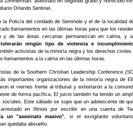
a Zimmerman: asesinato en segundo grado y homicidio invo
 diario Orlando Sentinel.
e la Policía del condado de Seminole y el de la localidad 
zado llamamientos en las últimas horas para que los reside
n y de las áreas cercanas permanezcan en calma, y ad
tolerarán ningún tipo de violencia e incumplimient
mbién activistas de la minoría negra y los derechos civile
o llamamientos a la calma en las últimas horas.
vistas de la Southern Christian Leadership Conference (S
ás importantes organizaciones de la minoría negra de E
aron el viernes frente al tribunal y exhortaron a la comuni
este de forma pacífica. El juicio también ha tenido un amp
s sociales. Este sábado se supo que un adolescente de qu
arrestado en Illinois por escribir en una cuenta de Tw
ía un "asesinato masivo"
, si el exvigilante voluntar
n quedaba absuelto.