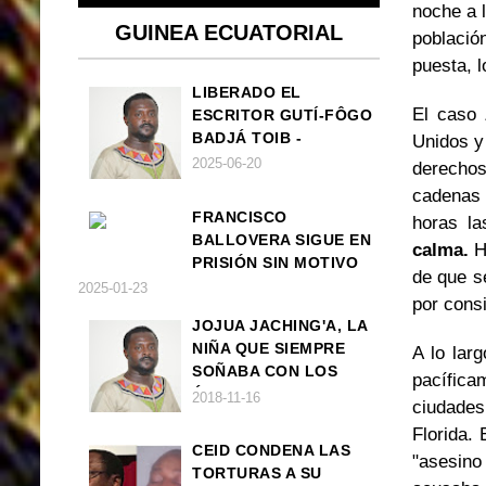
noche a l
GUINEA ECUATORIAL
població
puesta, 
LIBERADO EL
El caso 
ESCRITOR GUTÍ-FÔGO
BADJÁ TOIB -
Unidos y 
FRANCISCO
2025-06-20
derechos
BALLOVERA ESTRADA
cadenas 
FRANCISCO
horas la
BALLOVERA SIGUE EN
calma.
H
PRISIÓN SIN MOTIVO
de que s
ALGUNO
2025-01-23
por cons
JOJUA JACHING'A, LA
NIÑA QUE SIEMPRE
A lo lar
SOÑABA CON LOS
pacífica
ÁNGELES (UN CUENTO
2018-11-16
ciudades
VEGANO AFRICANO)
Florida.
CEID CONDENA LAS
"asesino
TORTURAS A SU