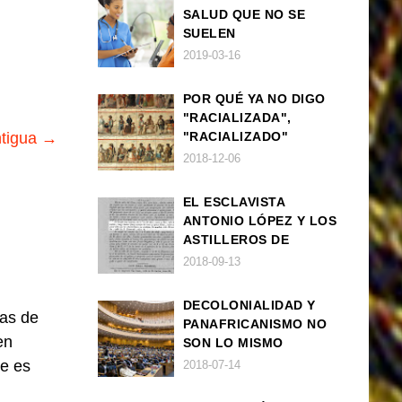
SALUD QUE NO SE
SUELEN
DIAGNOSTICAR BIEN
2019-03-16
EN POBLACIÓN AFRO
POR QUÉ YA NO DIGO
"RACIALIZADA",
ntigua →
"RACIALIZADO"
2018-12-06
EL ESCLAVISTA
ANTONIO LÓPEZ Y LOS
ASTILLEROS DE
NAVANTIA
2018-09-13
DECOLONIALIDAD Y
las de
PANAFRICANISMO NO
en
SON LO MISMO
je es
2018-07-14