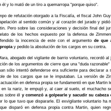
 él y lo mató de un tiro a quemarropa "porque quiso".
mpo de refutación otorgado a la Fiscalía, el fiscal John Gu
pelación al sentido común y al corazón del jurado y pidió 
tin. Pero sobre las consideraciones y decisión final del ju
elato de los hechos expuesto por la defensa de Zimme
fendido la inocencia de este con el argumento
de que a
propia
y pedido la absolución de los cargos en su contra.
ra, abogado del vigilante de barrio voluntario, recordó al
ición de los argumentos de cierre que una "duda razonable" 
n sólo intentó defenderse era suficiente para declarar a s
ble de los cargos que se le imputaban. La versión de 
 actuación en defensa propia se fundamentó en que Martin l
 en la nariz, le empujó y, al caer al suelo, el muchacho s
as sobre él
y comenzó a golpearle y sacudir su cabeza 
or lo que tuvo que dispararle. El exvigilante voluntario ha
que disparó en defensa propia contra Martin, quien reg