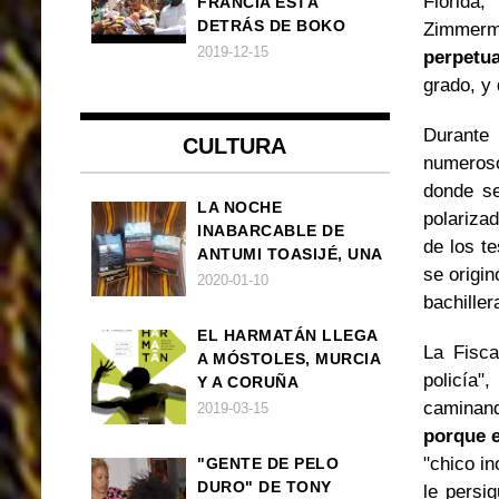
Florida,
FRANCIA ESTÁ
DETRÁS DE BOKO
Zimmerm
HARAM
2019-12-15
perpetua
grado, y 
Durante
CULTURA
numerosos
donde se
LA NOCHE
polariza
INABARCABLE DE
de los t
ANTUMI TOASIJÉ, UNA
se origi
NOVELA
2020-01-10
EXISTENCIALISTA Y
bachiller
ANIMALISTA
EL HARMATÁN LLEGA
La Fisca
A MÓSTOLES, MURCIA
policía
Y A CORUÑA
caminand
2019-03-15
porque 
"chico i
"GENTE DE PELO
DURO" DE TONY
le persi