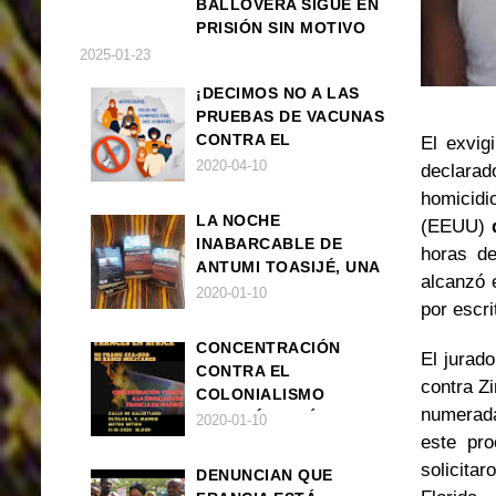
BALLOVERA SIGUE EN
PRISIÓN SIN MOTIVO
ALGUNO
2025-01-23
¡DECIMOS NO A LAS
PRUEBAS DE VACUNAS
CONTRA EL
El exvig
CORONAVIRUS EN
2020-04-10
declarad
ÁFRICA!
homicidi
LA NOCHE
(EEUU)
INABARCABLE DE
horas de
ANTUMI TOASIJÉ, UNA
alcanzó 
NOVELA
2020-01-10
por escri
EXISTENCIALISTA Y
ANIMALISTA
CONCENTRACIÓN
El jurad
CONTRA EL
contra Z
COLONIALISMO
numerada
FRANCÉS EN ÁFRICA
2020-01-10
este pro
solicitar
DENUNCIAN QUE