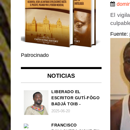
domin
El vigi
culpabl
Fuente: 
Patrocinado
NOTICIAS
LIBERADO EL
ESCRITOR GUTÍ-FÔGO
BADJÁ TOIB -
FRANCISCO
2025-06-20
BALLOVERA ESTRADA
FRANCISCO