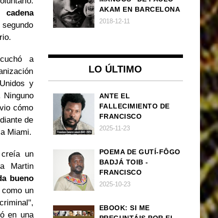
luntario.
AKAM EN BARCELONA
 cadena
2018-12-11
n segundo
rio.
scuchó a
LO ÚLTIMO
banización
 Unidos y
. Ninguno
ANTE EL
FALLECIMIENTO DE
 vio cómo
FRANCISCO
diante de
ZAMORA LOBOCH
2025-11-23
 a Miami.
POEMA DE GUTÍ-FÔGO
 creía un
BADJÁ TOIB -
a Martin
FRANCISCO
da bueno
BALLOVERA ESTRADA:
2025-10-23
in como un
ANHELOS
riminal",
INCONCLUSOS DE 1968
EBOOK: SI ME
zó en una