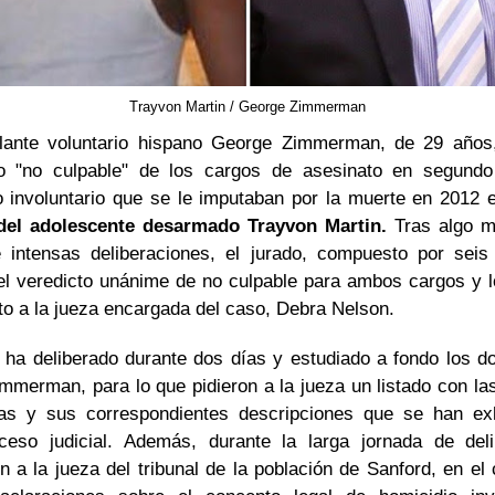
Trayvon Martin /
George Zimmerman
ilante voluntario hispano George Zimmerman, de 29 años
o "no culpable" de los cargos de asesinato en segund
o involuntario que se le imputaban por la muerte en 2012 e
del adolescente desarmado Trayvon Martin.
Tras algo 
 intensas deliberaciones, el jurado, compuesto por seis
el veredicto unánime de no culpable para ambos cargos y l
to a la jueza encargada del caso, Debra Nelson.
o ha deliberado durante dos días y estudiado a fondo los d
immerman, para lo que pidieron a la jueza un listado con la
s y sus correspondientes descripciones que se han ex
ceso judicial. Además, durante la larga jornada de deli
on a la jueza del tribunal de la población de Sanford, en el