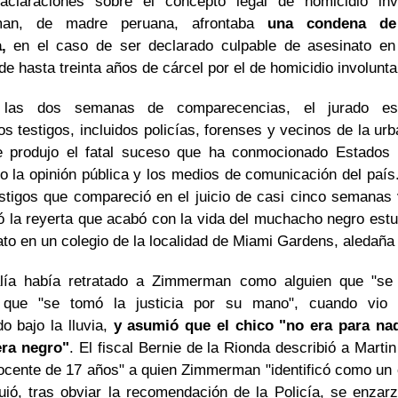
 aclaraciones sobre el concepto legal de homicidio invo
an, de madre peruana, afrontaba
una condena de
,
en el caso de ser declarado culpable de asesinato e
de hasta treinta años de cárcel por el de homicidio involunta
 las dos semanas de comparecencias, el jurado e
 testigos, incluidos policías, forenses y vecinos de la ur
 produjo el fatal suceso que ha conmocionado Estados
do la opinión pública y los medios de comunicación del país
estigos que compareció en el juicio de casi cinco semanas
nó la reyerta que acabó con la vida del muchacho negro estu
ato en un colegio de la localidad de Miami Gardens, aledaña
lía había retratado a Zimmerman como alguien que "se
", que "se tomó la justicia por su mano", cuando vio 
o bajo la lluvia,
y asumió que el chico "no era para na
era negro"
. El fiscal Bernie de la Rionda describió a Mart
nocente de 17 años" a quien Zimmerman "identificó como un c
guió, tras obviar la recomendación de la Policía, se enzar