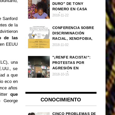
luntario,
DURO" DE TONY
ROMERO EN CASA
AMÉRICA
2018-11-22
de Sanford
ntes de la
CONFERENCIA SOBRE
virtieron
DISCRIMINACIÓN
o de las
RACIAL, XENOFOBIA,
s en EEUU
APOROFOBIA Y AUGE
2018-11-02
DE LA ULTRADERECHA
EN EUROPA
"¡RENFE RACISTA!":
CLC), una
PROTESTAS POR
AGRESIÓN EN
E.UU., se
ESTACIÓN DE TREN DE
2018-10-15
dad a que
ATOCHA
lio eco en
ince años
itter
que
CONOCIMIENTO
io George
CINCO PROBLEMAS DE