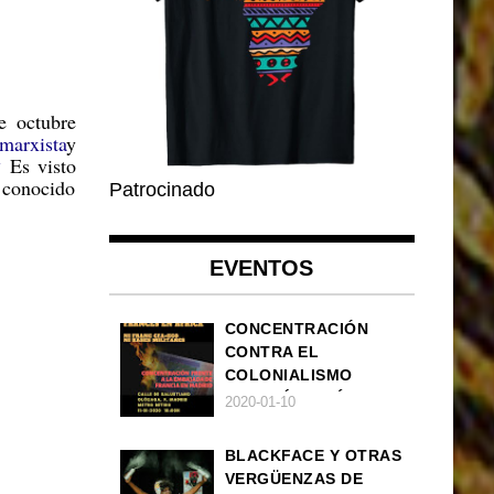
 octubre
marxista
y
2
Es visto
 conocido
Patrocinado
EVENTOS
CONCENTRACIÓN
CONTRA EL
COLONIALISMO
FRANCÉS EN ÁFRICA
2020-01-10
BLACKFACE Y OTRAS
VERGÜENZAS DE