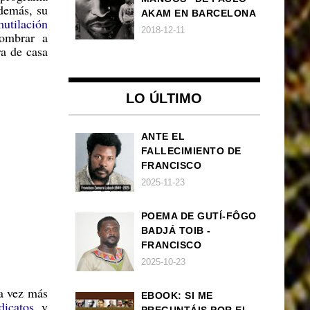
demás, su
AKAM EN BARCELONA
utilación
2018-12-11
nombrar a
ra de casa
LO ÚLTIMO
ANTE EL
FALLECIMIENTO DE
FRANCISCO
ZAMORA LOBOCH
2025-11-23
POEMA DE GUTÍ-FÔGO
BADJÁ TOIB -
FRANCISCO
BALLOVERA ESTRADA:
2025-10-23
ANHELOS
INCONCLUSOS DE 1968
da vez más
EBOOK: SI ME
dicatos
y