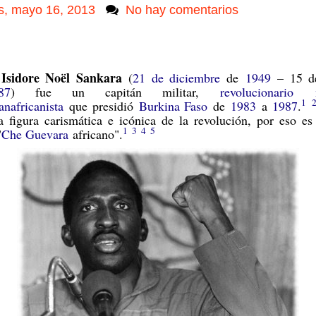
s, mayo 16, 2013
No hay comentarios
Isidore Noël Sankara
(
21 de diciembre
de
1949
– 15 de
87
) fue un capitán militar,
revolucionario
1
anafricanista
que presidió
Burkina Faso
de
1983
a
1987
.
 figura carismática e icónica de la revolución, por eso es
1
3
4
5
"
Che Guevara
africano".