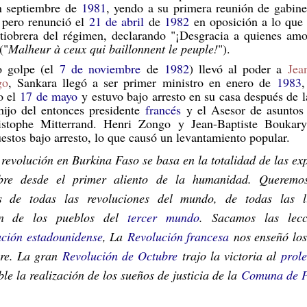
en septiembre de
1981
, yendo a su primera reunión de gabine
, pero renunció el
21 de abril
de
1982
en oposición a lo que
ntiobrera del régimen, declarando "¡Desgracia a quienes amo
("
Malheur à ceux qui baillonnent le peuple!
").
o golpe (el
7 de noviembre
de
1982
) llevó al poder a
Jea
go
, Sankara llegó a ser primer ministro en enero de
1983
,
o el
17 de mayo
y estuvo bajo arresto en su casa después de la
hijo del entonces presidente
francés
y el Asesor de asuntos 
istophe Mitterrand. Henri Zongo y Jean-Baptiste Boukar
estos bajo arresto, lo que causó un levantamiento popular.
revolución en Burkina Faso se basa en la totalidad de las ex
bre desde el primer aliento de la humanidad. Queremos
s de todas las revoluciones del mundo, de todas las 
ión de los pueblos del
tercer mundo
. Sacamos las lecc
ción estadounidense
, La
Revolución francesa
nos enseñó los
re. La gran
Revolución de Octubre
trajo la victoria al
prol
ble la realización de los sueños de justicia de la
Comuna de P