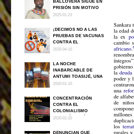
BALLOVERA SIGUE EN
PRISIÓN SIN MOTIVO
ALGUNO
2025-01-23
Sankara 
¡DECIMOS NO A LAS
la edad d
la ex
po
PRUEBAS DE VACUNAS
cambio s
CONTRA EL
africano
.
CORONAVIRUS EN
2020-04-10
renombr
ÁFRICA!
íntegros”
LA NOCHE
gobierno
INABARCABLE DE
la
deuda 
ANTUMI TOASIJÉ, UNA
poder y l
NOVELA
centrar
2020-01-10
EXISTENCIALISTA Y
una
refo
ANIMALISTA
de alfabe
CONCENTRACIÓN
de niño
CONTRA EL
componen
COLONIALISMO
millones
FRANCÉS EN ÁFRICA
2020-01-10
duplicac
los
terra
rurales y
DENUNCIAN QUE