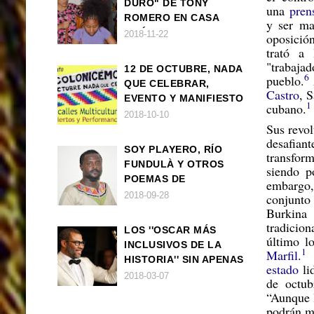
DURO" DE TONY
una
pren
ROMERO EN CASA
y ser ma
AMÉRICA
2018-11-22
oposición
trató a 
"traba
12 DE OCTUBRE, NADA
6
pueblo.
QUE CELEBRAR,
Castro
, 
EVENTO Y MANIFIESTO
1
cubano.
2018-10-10
Sus revo
desafiant
SOY PLAYERO, RÍO
transform
FUNDULÀ Y OTROS
siendo p
POEMAS DE
embargo,
FRANCISCO
2018-09-28
conjunto
BALLOVERA ESTRADA
Burkina 
tradicio
LOS ''OSCAR MÁS
último lo
INCLUSIVOS DE LA
1
Marfil
.
HISTORIA'' SIN APENAS
estado
li
TRIUNFOS AFRO
2018-03-07
de octub
“Aunque l
podrán ma