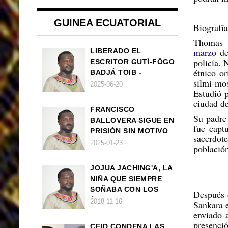
GUINEA ECUATORIAL
Biografía
Thomas 
marzo
d
LIBERADO EL
policía. 
ESCRITOR GUTÍ-FÔGO
étnico o
BADJÁ TOIB -
silmi-mo
FRANCISCO
2025-06-20
Estudió 
BALLOVERA ESTRADA
ciudad de
FRANCISCO
Su padre 
BALLOVERA SIGUE EN
fue capt
PRISIÓN SIN MOTIVO
sacerd
ALGUNO
2025-01-23
població
JOJUA JACHING'A, LA
NIÑA QUE SIEMPRE
SOÑABA CON LOS
Después 
ÁNGELES (UN CUENTO
2018-11-16
Sankara e
VEGANO AFRICANO)
enviado
presenci
CEID CONDENA LAS