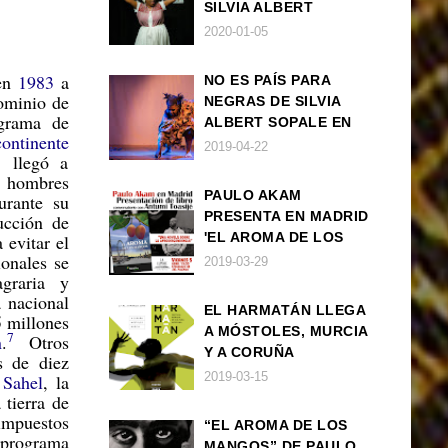
SILVIA ALBERT
SOPALE EN MADRID
2020-01-05
 en
1983
a
NO ES PAÍS PARA
dominio de
NEGRAS DE SILVIA
grama de
ALBERT SOPALE EN
continente
BARCELONA
2019-04-22
 llegó a
s hombres
PAULO AKAM
urante su
PRESENTA EN MADRID
ucción de
'EL AROMA DE LOS
 evitar el
ionales se
MANGOS', UNA
2019-03-29
raria y
NOVELA SOBRE LA
a nacional
AFRODESCENDENCIA
EL HARMATÁN LLEGA
 millones
A MÓSTOLES, MURCIA
7
n
.
Otros
Y A CORUÑA
s de diez
2019-03-15
l
Sahel
, la
 tierra de
impuestos
“EL AROMA DE LOS
o programa
MANGOS” DE PAULO