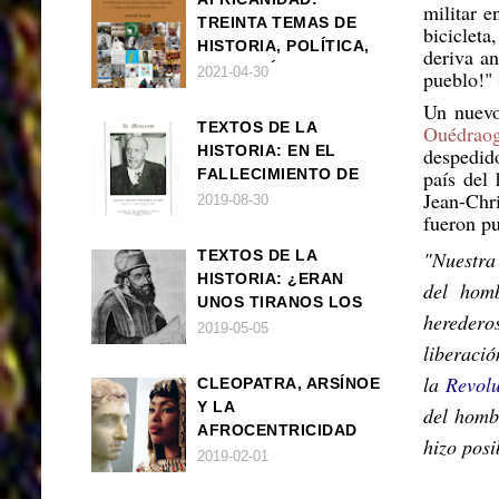
militar 
TREINTA TEMAS DE
bicicleta
HISTORIA, POLÍTICA,
deriva a
FILOSOFÍA Y CULTURA
2021-04-30
pueblo!" 
DE ÁFRICA Y SUS
Un nuev
DIÁSPORAS
TEXTOS DE LA
Ouédrao
HISTORIA: EN EL
despedid
FALLECIMIENTO DE
país del 
Jean-Chr
W.E.B. DU BOIS
2019-08-30
fueron pu
TEXTOS DE LA
"Nuestra 
HISTORIA: ¿ERAN
del hom
UNOS TIRANOS LOS
heredero
FARAONES?
2019-05-05
liberac
la
Revolu
CLEOPATRA, ARSÍNOE
Y LA
del homb
AFROCENTRICIDAD
hizo posi
MAL ENTENDIDA
2019-02-01