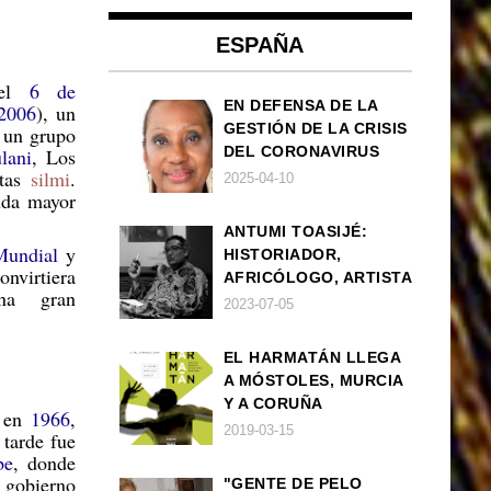
ESPAÑA
 el
6 de
EN DEFENSA DE LA
2006
), un
GESTIÓN DE LA CRISIS
, un grupo
DEL CORONAVIRUS
ulani
, Los
stas
silmi
.
POR PARTE DEL
2025-04-10
nda mayor
GOBIERNO DE ESPAÑA
ANTUMI TOASIJÉ:
Mundial
y
HISTORIADOR,
nvirtiera
AFRICÓLOGO, ARTISTA
na gran
2023-07-05
EL HARMATÁN LLEGA
A MÓSTOLES, MURCIA
Y A CORUÑA
a en
1966
,
2019-03-15
 tarde fue
be
, donde
 gobierno
"GENTE DE PELO