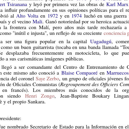
ert Tsiranana
y leyó por primera vez las obras de
Karl Marx
a influir profundamente en sus opiniones políticas para el r
lvió al
Alto Volta
en
1972
y en
1974
luchó en una guerra f
país y el vecino
Mali
. Ganó notoriedad por su heroica actuaci
n la frontera con Malí, pero años más tarde rechazaría a 
como "inútil e injusta", un reflejo de su creciente
conciencia p
 ser una figura popular en la capital
Uagadugú
, comen
 como un buen guitarrista (tocaba en una banda llamada “To
Se desplazaba frecuentemente en motocicleta, lo que pu
do a sus carismáticas imágenes públicas.
llegó a ser comandante del Centro de Entrenamiento de
n este mismo año conoció a
Blaise Compaoré
en
Marruecos
encia del coronel
Saye Zerbo
, un grupo de oficiales jóvenes f
ón de Oficiales Comunistas (
Regroupement des Officiers Com
en francés). Los miembros más conocidos de la orga
on siendo
Henri Zongo
, Jean-Baptiste Boukary Lingan
 y el propio Sankara.
residente:
fue nombrado Secretario de Estado para la Información en el