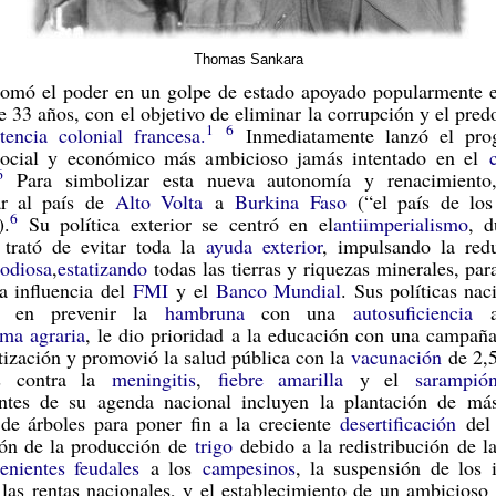
Thomas Sankara
tomó el poder en un golpe de estado apoyado popularmente
e 33 años, con el objetivo de eliminar la corrupción y el pre
1
6
tencia colonial francesa.
Inmediatamente lanzó el pro
ocial y económico más ambicioso jamás intentado en el
6
Para simbolizar esta nueva autonomía y renacimiento,
ar al país de
Alto Volta
a
Burkina Faso
(“el país de lo
6
).
Su política exterior se centró en el
antiimperialismo
, d
 trató de evitar toda la
ayuda exterior
, impulsando la red
odiosa
,
estatizando
todas las tierras y riquezas minerales, para
a influencia del
FMI
y el
Banco Mundial
. Sus políticas nac
on en prevenir la
hambruna
con una
autosuficiencia
ag
rma agraria
, le dio prioridad a la educación con una campañ
tización y promovió la salud pública con la
vacunación
de 2,5
s contra la
meningitis
,
fiebre amarilla
y el
sarampió
tes de su agenda nacional incluyen la plantación de má
 de árboles para poner fin a la creciente
desertificación
de
ión de la producción de
trigo
debido a la redistribución de la
tenientes feudales
a los
campesinos
, la suspensión de los 
 las rentas nacionales, y el establecimiento de un ambicios