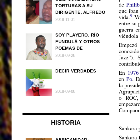
de
Philib
TORTURAS A SU
que iban 
DIRIGENTE, ALFREDO
9
vida.
Vo
OKENVE
2018-11-01
entre su 
guerra e
viéndola 
SOY PLAYERO, RÍO
FUNDULÀ Y OTROS
Empezó a
POEMAS DE
conocido
FRANCISCO
2018-09-28
Jazz”). 
BALLOVERA ESTRADA
contribui
DECIR VERDADES
En
1976
en
Po
. E
la presid
Agrupaci
2018-09-08
o ROC, 
empezar
Compaorè
HISTORIA
Sankara p
Sankara 
AFRICANIDAD: