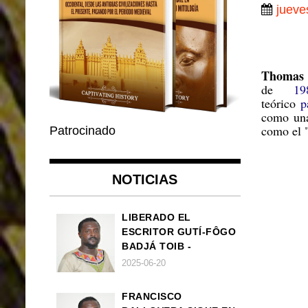
jueve
Thomas 
de
19
teórico
p
como una
como el 
Patrocinado
NOTICIAS
LIBERADO EL
ESCRITOR GUTÍ-FÔGO
BADJÁ TOIB -
FRANCISCO
2025-06-20
BALLOVERA ESTRADA
FRANCISCO