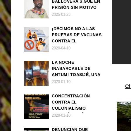
BALLOVERA SIGUE EN
PRISIÓN SIN MOTIVO
ALGUNO
2025-01-23
¡DECIMOS NO A LAS
PRUEBAS DE VACUNAS
CONTRA EL
CORONAVIRUS EN
2020-04-10
ÁFRICA!
LA NOCHE
INABARCABLE DE
ANTUMI TOASIJÉ, UNA
NOVELA
2020-01-10
Ci
EXISTENCIALISTA Y
ANIMALISTA
CONCENTRACIÓN
CONTRA EL
COLONIALISMO
FRANCÉS EN ÁFRICA
2020-01-10
DENUNCIAN QUE