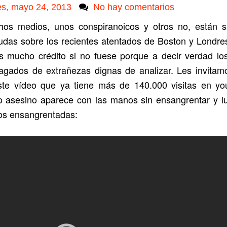
es, mayo 24, 2013
No hay comentarios
os medios, unos conspiranoicos y otros no, están s
udas sobre los recientes atentados de Boston y Londre
s mucho crédito si no fuese porque a decir verdad lo
lagados de extrañezas dignas de analizar. Les invitam
ste vídeo que ya tiene más de 140.000 visitas en you
o asesino aparece con las manos sin ensangrentar y l
os ensangrentadas: