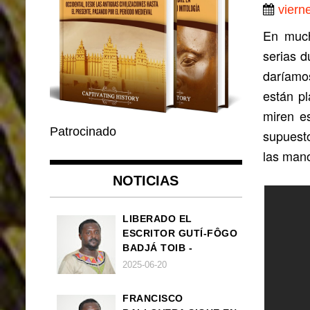
viern
En much
serias d
daríamo
están p
miren e
Patrocinado
supuest
las man
NOTICIAS
LIBERADO EL
ESCRITOR GUTÍ-FÔGO
BADJÁ TOIB -
FRANCISCO
2025-06-20
BALLOVERA ESTRADA
FRANCISCO