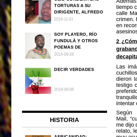
Además,
TORTURAS A SU
tiempo c
DIRIGENTE, ALFREDO
calle M
OKENVE
crimen.
2018-11-01
en recor
asesinos
SOY PLAYERO, RÍO
FUNDULÀ Y OTROS
2 ¿Cómo
POEMAS DE
graban
FRANCISCO
2018-09-28
decapit
BALLOVERA ESTRADA
Las imá
DECIR VERDADES
cuchill
dieron l
testigo 
2018-09-08
prefer
tranquil
intentar
Según h
Mail, “c
HISTORIA
me dijo 
relato, 
muy asu
AFRICANIDAD: