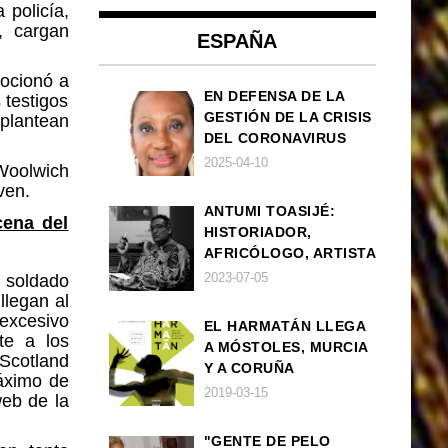
 policía,
, cargan
ESPAÑA
mocionó a
EN DEFENSA DE LA
 testigos
GESTIÓN DE LA CRISIS
plantean
DEL CORONAVIRUS
POR PARTE DEL
2025-04-10
Woolwich
GOBIERNO DE ESPAÑA
ven.
ANTUMI TOASIJÉ:
cena del
HISTORIADOR,
AFRICÓLOGO, ARTISTA
2023-07-05
l soldado
llegan al
excesivo
EL HARMATÁN LLEGA
te a los
A MÓSTOLES, MURCIA
Scotland
Y A CORUÑA
áximo de
2019-03-15
web de la
"GENTE DE PELO