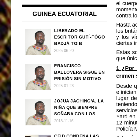
el cuerp
momento
GUINEA ECUATORIAL
contra l
Hasta aq
los brit
LIBERADO EL
y los v
ESCRITOR GUTÍ-FÔGO
ciertas i
BADJÁ TOIB -
FRANCISCO
2025-06-20
Estas s
BALLOVERA ESTRADA
que únic
FRANCISCO
1 ¿Por 
BALLOVERA SIGUE EN
crimen 
PRISIÓN SIN MOTIVO
ALGUNO
Desde qu
2025-01-23
e inicia
lugar d
JOJUA JACHING'A, LA
teniend
NIÑA QUE SIEMPRE
servicio
SOÑABA CON LOS
Yard
en
ÁNGELES (UN CUENTO
2018-11-16
12 minu
VEGANO AFRICANO)
Policía 
CEID CONDENA LAS