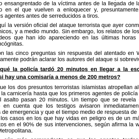
o ensangrentado de la víctima antes de la llegada de la
 en el que vuelven a enloquecer y, presuntamente
os agentes antes de ser
reducidos a tiros
.
uí la versión oficial del ataque terrorista que ayer con
ánicos, y a medio mundo. Sin embargo, los relatos de los
ídeos que han ido apareciendo en las últimas horas 
ncógnitas.
on las
cinco preguntas sin respuesta
del atentado en 
amente podrán aclarar los autores del ataque si sobrevi
qué la policía tardó 20 minutos en llegar a la es
si hay una comisaría a menos de 200 metros?
e los dos presuntos terroristas islamistas atropellan a
n la carnicería hasta que los primeros agentes de policía 
el asalto pasan 20 minutos. Un tiempo que se revela 
o en cuenta que los testigos avisaron inmediatamen
s de emergencia y que el tiempo medio de respuesta de
 los casos en los que hay vidas en peligro es de
un m
tos
en el 90% de sus intervenciones, según afirma la 
Metropolitana.