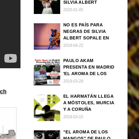
SILVIA ALBERT
SOPALE EN MADRID
2020-01-05
NO ES PAÍS PARA
NEGRAS DE SILVIA
ALBERT SOPALE EN
BARCELONA
2019-04-22
PAULO AKAM
PRESENTA EN MADRID
'EL AROMA DE LOS
MANGOS', UNA
2019-03-29
NOVELA SOBRE LA
ich
AFRODESCENDENCIA
EL HARMATÁN LLEGA
A MÓSTOLES, MURCIA
Y A CORUÑA
2019-03-15
“EL AROMA DE LOS
MANGOS” DE PAULO