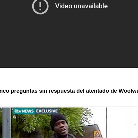
nco preguntas sin respuesta del atentado de Woolw