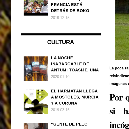
FRANCIA ESTÁ
DETRÁS DE BOKO
HARAM
2019-12-15
CULTURA
LA NOCHE
INABARCABLE DE
La poca ra
ANTUMI TOASIJÉ, UNA
NOVELA
reivindica
2020-01-10
EXISTENCIALISTA Y
imágenes d
ANIMALISTA
EL HARMATÁN LLEGA
Por q
A MÓSTOLES, MURCIA
Y A CORUÑA
si h
2019-03-15
incóg
"GENTE DE PELO