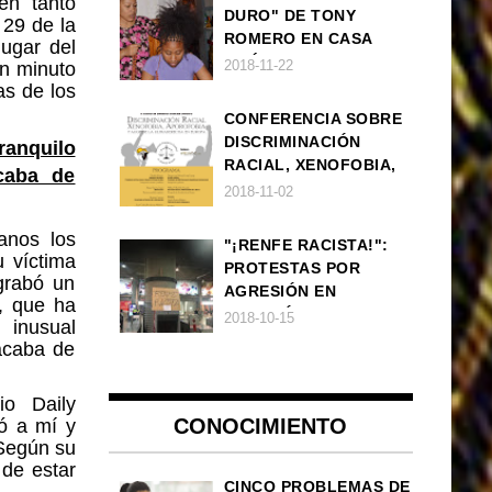
en tanto
DURO" DE TONY
 29 de la
ROMERO EN CASA
ugar del
AMÉRICA
2018-11-22
n minuto
as de los
CONFERENCIA SOBRE
DISCRIMINACIÓN
ranquilo
RACIAL, XENOFOBIA,
caba de
APOROFOBIA Y AUGE
2018-11-02
DE LA ULTRADERECHA
EN EUROPA
anos los
"¡RENFE RACISTA!":
 víctima
PROTESTAS POR
 grabó un
AGRESIÓN EN
o, que ha
ESTACIÓN DE TREN DE
2018-10-15
na
inusual
ATOCHA
acaba de
io Daily
CONOCIMIENTO
có a mí y
 Según su
 de estar
CINCO PROBLEMAS DE