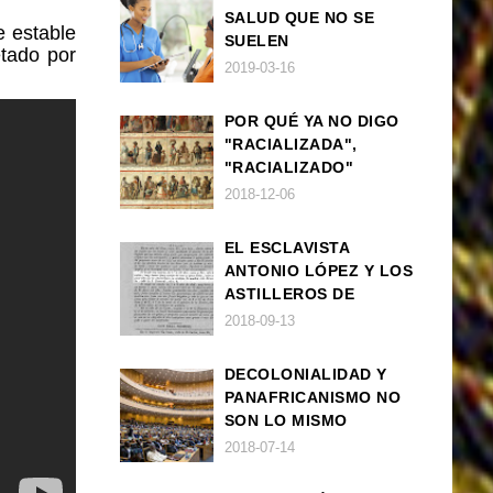
SALUD QUE NO SE
e estable
SUELEN
tado por
DIAGNOSTICAR BIEN
2019-03-16
EN POBLACIÓN AFRO
POR QUÉ YA NO DIGO
"RACIALIZADA",
"RACIALIZADO"
2018-12-06
EL ESCLAVISTA
ANTONIO LÓPEZ Y LOS
ASTILLEROS DE
NAVANTIA
2018-09-13
DECOLONIALIDAD Y
PANAFRICANISMO NO
SON LO MISMO
2018-07-14