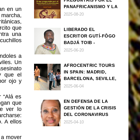
PREGUNTÁIS POR EL
PANAFRICANISMO Y LA
an en un
AFROCENTRICIDAD
2025-08-20
 marcha,
ánicas,
rcito que
LIBERADO EL
ntra una
ESCRITOR GUTÍ-FÔGO
cuchillos
BADJÁ TOIB -
FRANCISCO
2025-06-20
éndoles a
BALLOVERA ESTRADA
viles. Un
AFROCENTRIC TOURS
sesinato
IN SPAIN: MADRID,
 que el
BARCELONA, SEVILLE,
por ojo y
IBIZA
2025-06-04
r “Alá es
EN DEFENSA DE LA
engan que
GESTIÓN DE LA CRISIS
e ver lo
DEL CORONAVIRUS
rcharse:
. A ellos
POR PARTE DEL
2025-04-10
GOBIERNO DE ESPAÑA
n a mover