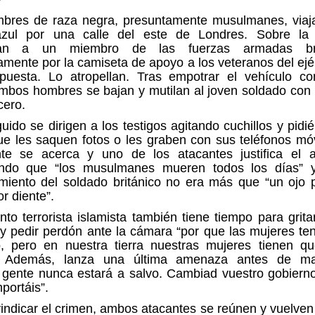
bres de raza negra, presuntamente musulmanes, viaj
zul por una calle del este de Londres. Sobre la
fican a un miembro de las fuerzas armadas brit
mente por la camiseta de apoyo a los veteranos del ejé
 puesta. Lo atropellan. Tras empotrar el vehículo co
 ambos hombres se bajan y
mutilan al joven soldado
con 
cero.
uido se dirigen a los testigos agitando cuchillos y pidi
e les saquen fotos o les graben con sus teléfonos mó
nte se acerca y uno de los atacantes justifica el a
ando que
“los musulmanes mueren todos los días”
y
amiento del soldado británico no era más que “un ojo 
or diente”.
nto terrorista islamista también tiene tiempo para grita
y pedir perdón ante la cámara “por que las mujeres t
o, pero en nuestra tierra nuestras mujeres tienen qu
 Además, lanza una última amenaza antes de ma
 gente nunca estará a salvo
. Cambiad vuestro gobierno
portáis”.
vindicar el crimen, ambos atacantes se reúnen y vuelve