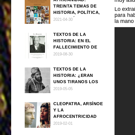
TREINTA TEMAS DE
Lo extra
HISTORIA, POLÍTICA,
para hab
FILOSOFÍA Y CULTURA
2021-04-30
la mano 
DE ÁFRICA Y SUS
DIÁSPORAS
TEXTOS DE LA
HISTORIA: EN EL
FALLECIMIENTO DE
W.E.B. DU BOIS
2019-08-30
TEXTOS DE LA
HISTORIA: ¿ERAN
UNOS TIRANOS LOS
FARAONES?
2019-05-05
CLEOPATRA, ARSÍNOE
Y LA
AFROCENTRICIDAD
MAL ENTENDIDA
2019-02-01