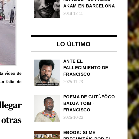
AKAM EN BARCELONA
2018-12-11
LO ÚLTIMO
ANTE EL
FALLECIMIENTO DE
ta vídeo de
FRANCISCO
ZAMORA LOBOCH
La falta de
2025-11-23
POEMA DE GUTÍ-FÔGO
llegar
BADJÁ TOIB -
FRANCISCO
otras
BALLOVERA ESTRADA:
2025-10-23
ANHELOS
INCONCLUSOS DE 1968
EBOOK: SI ME