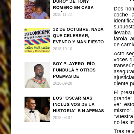
DURO" DE TONY
ROMERO EN CASA
Dos hom
AMÉRICA
coche a
2018-11-22
identi
supuesta
12 DE OCTUBRE, NADA
llevaba
QUE CELEBRAR,
farola,
EVENTO Y MANIFIESTO
de carni
2018-10-10
Acto seg
voces qu
SOY PLAYERO, RÍO
transeú
FUNDULÀ Y OTROS
asegur
POEMAS DE
ajustici
FRANCISCO
diente p
2018-09-28
BALLOVERA ESTRADA
El presu
grande” 
LOS ''OSCAR MÁS
ver est
INCLUSIVOS DE LA
mismo”.
HISTORIA'' SIN APENAS
“
vuestra
TRIUNFOS AFRO
2018-03-07
no les im
Tras rei