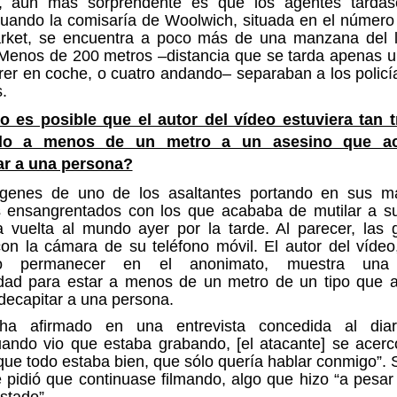
 aún más sorprendente es que los agentes tardas
uando la comisaría de Woolwich, situada en el número
arket, se encuentra a poco más de una manzana del l
Menos de 200 metros
–distancia que se tarda apenas u
rer en coche, o cuatro andando– separaban a los policí
.
 es posible que el autor del vídeo estuviera tan t
do a menos de un metro a un asesino que a
ar a una persona?
genes de uno de los asaltantes portando en sus m
os ensangrentados con los que acababa de mutilar a su
a vuelta al mundo ayer por la tarde. Al parecer, las
con la cámara de su teléfono móvil. El autor del víde
ido permanecer en el anonimato, muestra u
idad
para estar a menos de un metro de un tipo que 
 decapitar a una persona.
a afirmado en una entrevista concedida al diar
uando vio que estaba grabando, [el atacante] se acer
que todo estaba bien, que sólo quería hablar conmigo”.
le pidió que continuase filmando, algo que hizo “a pesar
stado”.