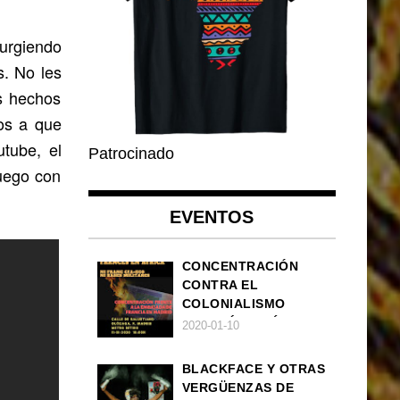
urgiendo
s. No les
s hechos
os a que
tube, el
Patrocinado
uego con
EVENTOS
CONCENTRACIÓN
CONTRA EL
COLONIALISMO
FRANCÉS EN ÁFRICA
2020-01-10
BLACKFACE Y OTRAS
VERGÜENZAS DE