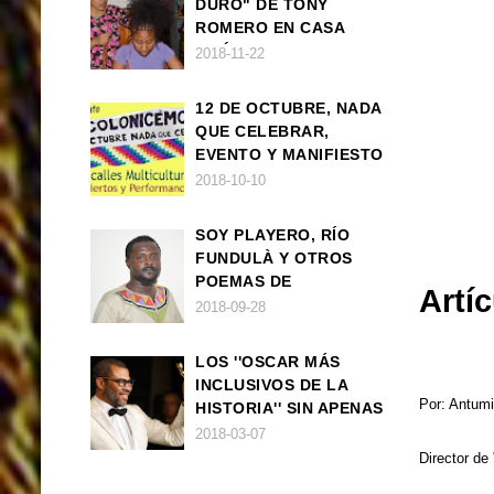
DURO" DE TONY
ROMERO EN CASA
AMÉRICA
2018-11-22
12 DE OCTUBRE, NADA
QUE CELEBRAR,
EVENTO Y MANIFIESTO
2018-10-10
SOY PLAYERO, RÍO
FUNDULÀ Y OTROS
POEMAS DE
Artíc
FRANCISCO
2018-09-28
BALLOVERA ESTRADA
LOS ''OSCAR MÁS
INCLUSIVOS DE LA
Por: Antumi
HISTORIA'' SIN APENAS
TRIUNFOS AFRO
2018-03-07
Director de