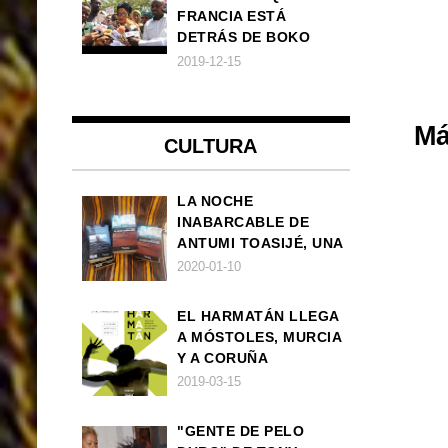
FRANCIA ESTÁ
DETRÁS DE BOKO
HARAM
2019-12-15
Má
CULTURA
LA NOCHE
INABARCABLE DE
ANTUMI TOASIJÉ, UNA
NOVELA
2020-01-10
EXISTENCIALISTA Y
ANIMALISTA
EL HARMATÁN LLEGA
A MÓSTOLES, MURCIA
Y A CORUÑA
2019-03-15
"GENTE DE PELO