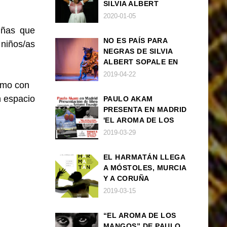
SILVIA ALBERT
SOPALE EN MADRID
2020-01-05
iñas que
NO ES PAÍS PARA
 niños/as
NEGRAS DE SILVIA
ALBERT SOPALE EN
BARCELONA
2019-04-22
ismo con
n espacio
PAULO AKAM
PRESENTA EN MADRID
'EL AROMA DE LOS
MANGOS', UNA
2019-03-29
NOVELA SOBRE LA
AFRODESCENDENCIA
EL HARMATÁN LLEGA
A MÓSTOLES, MURCIA
Y A CORUÑA
2019-03-15
“EL AROMA DE LOS
MANGOS” DE PAULO