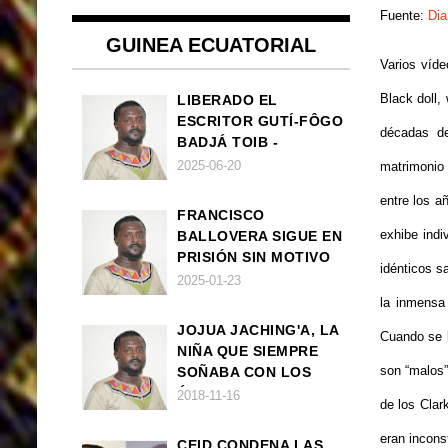
Fuente:
Dia
GUINEA ECUATORIAL
Varios víde
Black doll,
LIBERADO EL
ESCRITOR GUTÍ-FÔGO
décadas de
BADJÁ TOIB -
FRANCISCO
2025-06-20
matrimonio
BALLOVERA ESTRADA
entre los a
FRANCISCO
exhibe ind
BALLOVERA SIGUE EN
PRISIÓN SIN MOTIVO
idénticos s
ALGUNO
2025-01-23
la inmensa
JOJUA JACHING'A, LA
Cuando se l
NIÑA QUE SIEMPRE
son “malos” 
SOÑABA CON LOS
ÁNGELES (UN CUENTO
2018-11-16
de los Clar
VEGANO AFRICANO)
eran incons
CEID CONDENA LAS