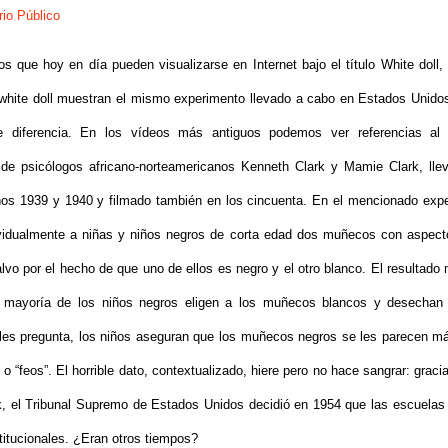
rio Público
os que hoy en día pueden visualizarse en Internet bajo el título White doll, 
 white doll muestran el mismo experimento llevado a cabo en Estados Unido
 diferencia. En los vídeos más antiguos podemos ver referencias al 
 de psicólogos africano-norteamericanos Kenneth Clark y Mamie Clark, lle
ños 1939 y 1940 y filmado también en los cincuenta. En el mencionado exp
ividualmente a niñas y niños negros de corta edad dos muñecos con aspect
alvo por el hecho de que uno de ellos es negro y el otro blanco. El resultado
 mayoría de los niños negros eligen a los muñecos blancos y desechan 
es pregunta, los niños aseguran que los muñecos negros se les parecen m
o “feos”. El horrible dato, contextualizado, hiere pero no hace sangrar: gracia
k, el Tribunal Supremo de Estados Unidos decidió en 1954 que las escuela
titucionales. ¿Eran otros tiempos?