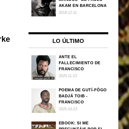
AKAM EN BARCELONA
2018-12-11
rke
LO ÚLTIMO
ANTE EL
FALLECIMIENTO DE
FRANCISCO
ZAMORA LOBOCH
2025-11-23
POEMA DE GUTÍ-FÔGO
BADJÁ TOIB -
FRANCISCO
BALLOVERA ESTRADA:
2025-10-23
ANHELOS
INCONCLUSOS DE 1968
EBOOK: SI ME