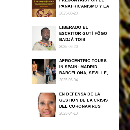
PREGUNTÁIS POR EL
PANAFRICANISMO Y LA
AFROCENTRICIDAD
2025-08-20
LIBERADO EL
ESCRITOR GUTÍ-FÔGO
BADJÁ TOIB -
FRANCISCO
2025-06-20
BALLOVERA ESTRADA
AFROCENTRIC TOURS
IN SPAIN: MADRID,
BARCELONA, SEVILLE,
IBIZA
2025-06-04
EN DEFENSA DE LA
GESTIÓN DE LA CRISIS
DEL CORONAVIRUS
POR PARTE DEL
2025-04-10
GOBIERNO DE ESPAÑA