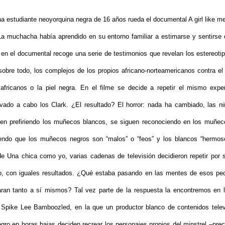
a estudiante neoyorquina negra de 16 años rueda el documental A girl like m
a muchacha había aprendido en su entorno familiar a estimarse y sentirse 
 en el documental recoge una serie de testimonios que revelan los estereotip
 sobre todo, los complejos de los propios africano-norteamericanos contra el 
africanos o la piel negra. En el filme se decide a repetir el mismo exp
evado a cabo los Clark. ¿El resultado? El horror: nada ha cambiado, las n
uen prefiriendo los muñecos blancos, se siguen reconociendo en los muñec
iendo que los muñecos negros son “malos” o “feos” y los blancos “hermoso
de Una chica como yo, varias cadenas de televisión decidieron repetir por 
o, con iguales resultados. ¿Qué estaba pasando en las mentes de esos pe
ran tanto a sí mismos? Tal vez parte de la respuesta la encontremos en 
 Spike Lee Bamboozled, en la que un productor blanco de contenidos tele
egro en horas bajas deciden recrear los personajes propios del minstrel –prec