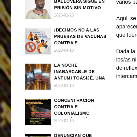
varios p
BALLOVERA SIGUE EN
PRISIÓN SIN MOTIVO
ALGUNO
2025-01-23
Aquí se
aparecen
¡DECIMOS NO A LAS
que fuer
PRUEBAS DE VACUNAS
CONTRA EL
CORONAVIRUS EN
2020-04-10
Dada la 
ÁFRICA!
los/as n
LA NOCHE
de refle
INABARCABLE DE
intercam
ANTUMI TOASIJÉ, UNA
NOVELA
2020-01-10
EXISTENCIALISTA Y
ANIMALISTA
CONCENTRACIÓN
CONTRA EL
COLONIALISMO
FRANCÉS EN ÁFRICA
2020-01-10
DENUNCIAN QUE