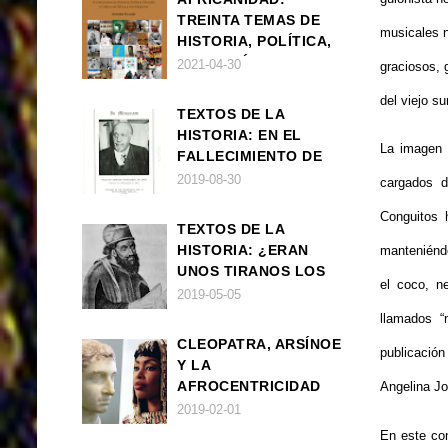
TREINTA TEMAS DE
musicales 
HISTORIA, POLÍTICA,
FILOSOFÍA Y CULTURA
2021-04-30
graciosos, 
DE ÁFRICA Y SUS
del viejo s
DIÁSPORAS
TEXTOS DE LA
HISTORIA: EN EL
La imagen 
FALLECIMIENTO DE
W.E.B. DU BOIS
2019-08-30
cargados d
Conguitos 
TEXTOS DE LA
HISTORIA: ¿ERAN
manteniénd
UNOS TIRANOS LOS
el coco, n
FARAONES?
2019-05-05
llamados “
CLEOPATRA, ARSÍNOE
publicación
Y LA
AFROCENTRICIDAD
Angelina Jo
MAL ENTENDIDA
2019-02-01
En este con