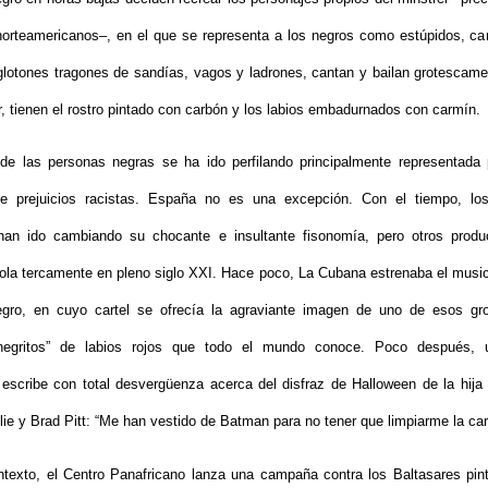
norteamericanos–, en el que se representa a los negros como estúpidos, c
glotones tragones de sandías, vagos y ladrones, cantan y bailan grotescamen
ur, tienen el rostro pintado con carbón y los labios embadurnados con carmín.
de las personas negras se ha ido perfilando principalmente representada 
e prejuicios racistas. España no es una excepción. Con el tiempo, lo
han ido cambiando su chocante e insultante fisonomía, pero otros produ
ola tercamente en pleno siglo XXI. Hace poco, La Cubana estrenaba el mus
egro, en cuyo cartel se ofrecía la agraviante imagen de uno de esos gr
negritos” de labios rojos que todo el mundo conoce. Poco después, 
 escribe con total desvergüenza acerca del disfraz de Halloween de la hija
lie y Brad Pitt: “Me han vestido de Batman para no tener que limpiarme la car
texto, el Centro Panafricano lanza una campaña contra los Baltasares pi