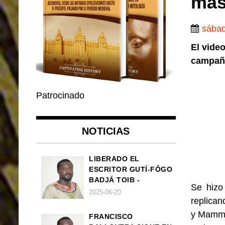
más
sábad
El vide
campaña
Patrocinado
NOTICIAS
LIBERADO EL
ESCRITOR GUTÍ-FÔGO
BADJÁ TOIB -
Se hizo
FRANCISCO
2025-06-20
replican
BALLOVERA ESTRADA
y Mammie
FRANCISCO