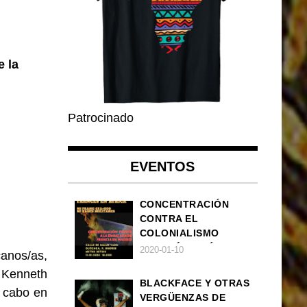
e la
Patrocinado
EVENTOS
CONCENTRACIÓN
CONTRA EL
COLONIALISMO
FRANCÉS EN ÁFRICA
2020-01-10
anos/as,
r Kenneth
BLACKFACE Y OTRAS
a cabo en
VERGÜENZAS DE