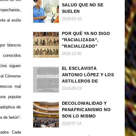
SALUD QUE NO SE
ampechanos,
SUELEN
DIAGNOSTICAR BIEN
2019-03-16
te al estilo
EN POBLACIÓN AFRO
POR QUÉ YA NO DIGO
"RACIALIZADA",
por blancos
"RACIALIZADO"
2018-12-06
s conocidos
ctos siguen
EL ESCLAVISTA
ANTONIO LÓPEZ Y LOS
ical Cómeme
ASTILLEROS DE
otescos mal
NAVANTIA
2018-09-13
una popular
DECOLONIALIDAD Y
 adoptiva de
PANAFRICANISMO NO
SON LO MISMO
a de betún”.
2018-07-14
ntados. Cada