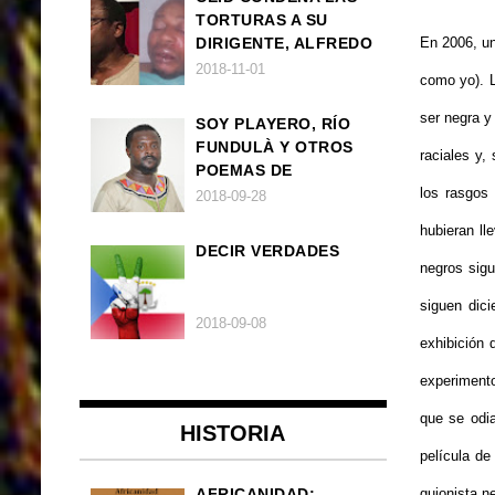
TORTURAS A SU
DIRIGENTE, ALFREDO
En 2006, un
OKENVE
2018-11-01
como yo). L
ser negra y
SOY PLAYERO, RÍO
FUNDULÀ Y OTROS
raciales y,
POEMAS DE
FRANCISCO
los rasgos 
2018-09-28
BALLOVERA ESTRADA
hubieran ll
DECIR VERDADES
negros sig
siguen dic
2018-09-08
exhibición 
experiment
que se odia
HISTORIA
película de
AFRICANIDAD:
guionista n