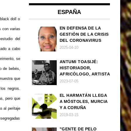
ESPAÑA
black doll o
EN DEFENSA DE LA
s con varias
GESTIÓN DE LA CRISIS
estudio del
DEL CORONAVIRUS
POR PARTE DEL
2025-04-10
vado a cabo
GOBIERNO DE ESPAÑA
erimento, se
ANTUMI TOASIJÉ:
HISTORIADOR,
o de bebés,
AFRICÓLOGO, ARTISTA
 muestra que
2023-07-05
los negros.
EL HARMATÁN LLEGA
ás, pero que
A MÓSTOLES, MURCIA
Y A CORUÑA
s al peritaje
2019-03-15
s segregadas
"GENTE DE PELO