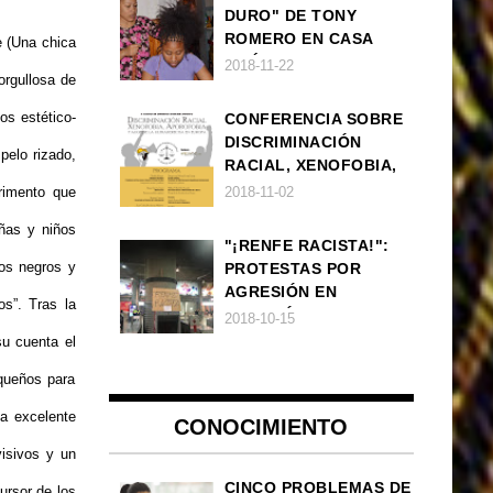
DURO" DE TONY
ROMERO EN CASA
e (Una chica
AMÉRICA
2018-11-22
orgullosa de
os estético-
CONFERENCIA SOBRE
DISCRIMINACIÓN
pelo rizado,
RACIAL, XENOFOBIA,
APOROFOBIA Y AUGE
2018-11-02
erimento que
DE LA ULTRADERECHA
iñas y niños
EN EUROPA
"¡RENFE RACISTA!":
os negros y
PROTESTAS POR
AGRESIÓN EN
s”. Tras la
ESTACIÓN DE TREN DE
2018-10-15
ATOCHA
su cuenta el
queños para
la excelente
CONOCIMIENTO
visivos y un
CINCO PROBLEMAS DE
ursor de los