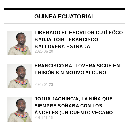
GUINEA ECUATORIAL
LIBERADO EL ESCRITOR GUTÍ-FÔGO
BADJÁ TOIB - FRANCISCO
BALLOVERA ESTRADA
2025-06-20
FRANCISCO BALLOVERA SIGUE EN
PRISIÓN SIN MOTIVO ALGUNO
2025-01-23
JOJUA JACHING'A, LA NIÑA QUE
SIEMPRE SOÑABA CON LOS
ÁNGELES (UN CUENTO VEGANO
2018-11-16
AFRICANO)