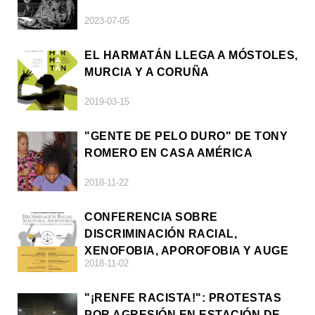
2023-07-05
EL HARMATÁN LLEGA A MÓSTOLES,
MURCIA Y A CORUÑA
2019-03-15
"GENTE DE PELO DURO" DE TONY
ROMERO EN CASA AMÉRICA
2018-11-22
CONFERENCIA SOBRE
DISCRIMINACIÓN RACIAL,
XENOFOBIA, APOROFOBIA Y AUGE
2018-11-02
DE LA ULTRADERECHA EN EUROPA
"¡RENFE RACISTA!": PROTESTAS
POR AGRESIÓN EN ESTACIÓN DE