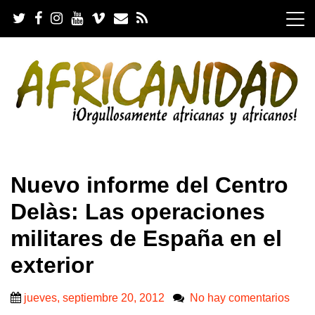
S
k
i
p
t
o
c
o
n
t
e
.
n
Nuevo informe del Centro
t
Delàs: Las operaciones
militares de España en el
exterior
jueves, septiembre 20, 2012
No hay comentarios