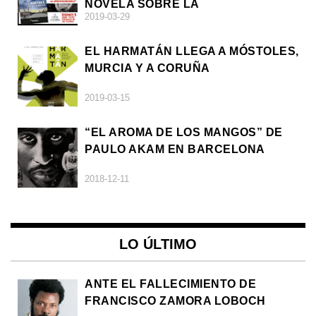
NOVELA SOBRE LA
2019-03-29
AFRODESCENDENCIA
EL HARMATÁN LLEGA A MÓSTOLES,
MURCIA Y A CORUÑA
2019-03-15
“EL AROMA DE LOS MANGOS” DE
PAULO AKAM EN BARCELONA
2018-12-11
LO ÚLTIMO
ANTE EL FALLECIMIENTO DE
FRANCISCO ZAMORA LOBOCH