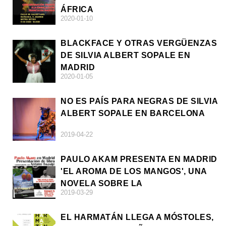
ÁFRICA
2020-01-10
BLACKFACE Y OTRAS VERGÜENZAS
DE SILVIA ALBERT SOPALE EN
MADRID
2020-01-05
NO ES PAÍS PARA NEGRAS DE SILVIA
ALBERT SOPALE EN BARCELONA
2019-04-22
PAULO AKAM PRESENTA EN MADRID
'EL AROMA DE LOS MANGOS', UNA
NOVELA SOBRE LA
2019-03-29
AFRODESCENDENCIA
EL HARMATÁN LLEGA A MÓSTOLES,