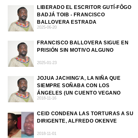
LIBERADO EL ESCRITOR GUTÍ-FÔGO
BADJÁ TOIB - FRANCISCO
BALLOVERA ESTRADA
2025-06-20
FRANCISCO BALLOVERA SIGUE EN
PRISIÓN SIN MOTIVO ALGUNO
2025-01-23
JOJUA JACHING'A, LA NIÑA QUE
SIEMPRE SOÑABA CON LOS
ÁNGELES (UN CUENTO VEGANO
2018-11-16
AFRICANO)
CEID CONDENA LAS TORTURAS A SU
DIRIGENTE, ALFREDO OKENVE
2018-11-01