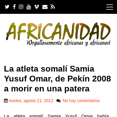
S
k
i
p
t
o
c
o
n
t
e
.
n
La atleta somalí Samia
t
Yusuf Omar, de Pekín 2008
a morir en una patera
martes, agosto 21, 2012
No hay comentarios
La atleta somalí Samia Yusuf Omar había