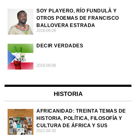
SOY PLAYERO, RÍO FUNDULÀ Y
OTROS POEMAS DE FRANCISCO
BALLOVERA ESTRADA
2018-09-28
DECIR VERDADES
2018-09-08
HISTORIA
AFRICANIDAD: TREINTA TEMAS DE
HISTORIA, POLÍTICA, FILOSOFÍA Y
CULTURA DE ÁFRICA Y SUS
2021-04-30
DIÁSPORAS