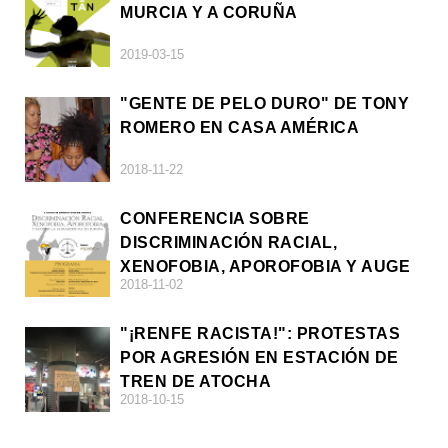
MURCIA Y A CORUÑA
2019-03-15
"GENTE DE PELO DURO" DE TONY
ROMERO EN CASA AMÉRICA
2018-11-22
CONFERENCIA SOBRE
DISCRIMINACIÓN RACIAL,
XENOFOBIA, APOROFOBIA Y AUGE
2018-11-02
DE LA ULTRADERECHA EN EUROPA
"¡RENFE RACISTA!": PROTESTAS
POR AGRESIÓN EN ESTACIÓN DE
TREN DE ATOCHA
2018-10-15