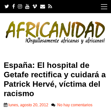
S
k
i
p
t
o
c
o
n
t
e
.
n
España: El hospital de
t
Getafe rectifica y cuidará a
Patrick Hervé, víctima del
racismo
lunes, agosto 20, 2012
No hay comentarios