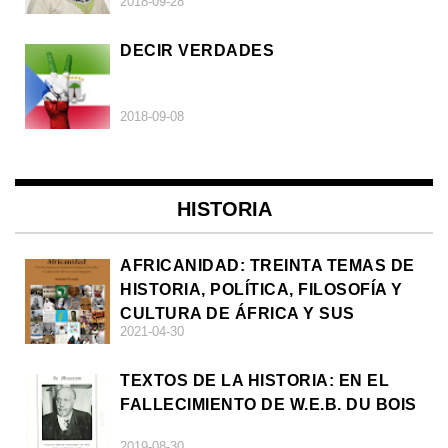
2018-09-28
DECIR VERDADES
2018-09-08
HISTORIA
AFRICANIDAD: TREINTA TEMAS DE
HISTORIA, POLÍTICA, FILOSOFÍA Y
CULTURA DE ÁFRICA Y SUS
2021-04-30
DIÁSPORAS
TEXTOS DE LA HISTORIA: EN EL
FALLECIMIENTO DE W.E.B. DU BOIS
2019-08-30