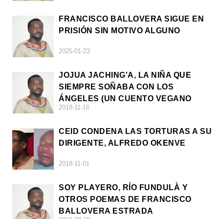
FRANCISCO BALLOVERA SIGUE EN
PRISIÓN SIN MOTIVO ALGUNO
2025-01-23
JOJUA JACHING'A, LA NIÑA QUE
SIEMPRE SOÑABA CON LOS
ÁNGELES (UN CUENTO VEGANO
2018-11-16
AFRICANO)
CEID CONDENA LAS TORTURAS A SU
DIRIGENTE, ALFREDO OKENVE
2018-11-01
SOY PLAYERO, RÍO FUNDULÀ Y
OTROS POEMAS DE FRANCISCO
BALLOVERA ESTRADA