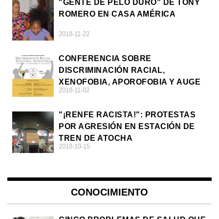
"GENTE DE PELO DURO" DE TONY
ROMERO EN CASA AMÉRICA
2018-11-22
CONFERENCIA SOBRE
DISCRIMINACIÓN RACIAL,
XENOFOBIA, APOROFOBIA Y AUGE
2018-11-02
DE LA ULTRADERECHA EN EUROPA
"¡RENFE RACISTA!": PROTESTAS
POR AGRESIÓN EN ESTACIÓN DE
TREN DE ATOCHA
2018-10-15
CONOCIMIENTO