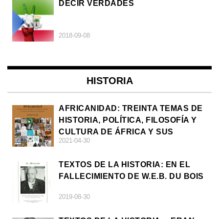
DECIR VERDADES
2018-09-08
HISTORIA
AFRICANIDAD: TREINTA TEMAS DE
HISTORIA, POLÍTICA, FILOSOFÍA Y
CULTURA DE ÁFRICA Y SUS
2021-04-30
DIÁSPORAS
TEXTOS DE LA HISTORIA: EN EL
FALLECIMIENTO DE W.E.B. DU BOIS
2019-08-30