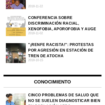
2018-11-22
CONFERENCIA SOBRE
DISCRIMINACIÓN RACIAL,
XENOFOBIA, APOROFOBIA Y AUGE
2018-11-02
DE LA ULTRADERECHA EN EUROPA
"¡RENFE RACISTA!": PROTESTAS
POR AGRESIÓN EN ESTACIÓN DE
TREN DE ATOCHA
2018-10-15
CONOCIMIENTO
CINCO PROBLEMAS DE SALUD QUE
NO SE SUELEN DIAGNOSTICAR BIEN