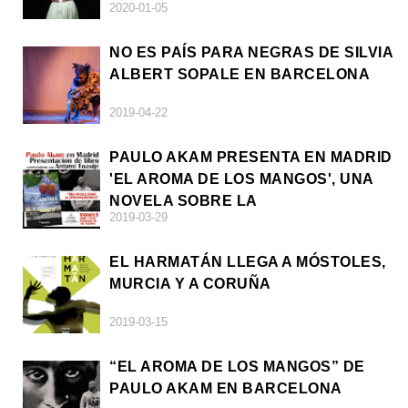
2020-01-05
NO ES PAÍS PARA NEGRAS DE SILVIA
ALBERT SOPALE EN BARCELONA
2019-04-22
PAULO AKAM PRESENTA EN MADRID
'EL AROMA DE LOS MANGOS', UNA
NOVELA SOBRE LA
2019-03-29
AFRODESCENDENCIA
EL HARMATÁN LLEGA A MÓSTOLES,
MURCIA Y A CORUÑA
2019-03-15
“EL AROMA DE LOS MANGOS” DE
PAULO AKAM EN BARCELONA