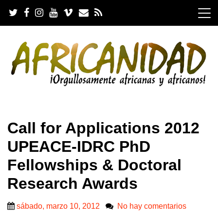
S
k
i
p
t
o
c
o
n
t
e
.
n
Call for Applications 2012
t
UPEACE-IDRC PhD
Fellowships & Doctoral
Research Awards
sábado, marzo 10, 2012
No hay comentarios