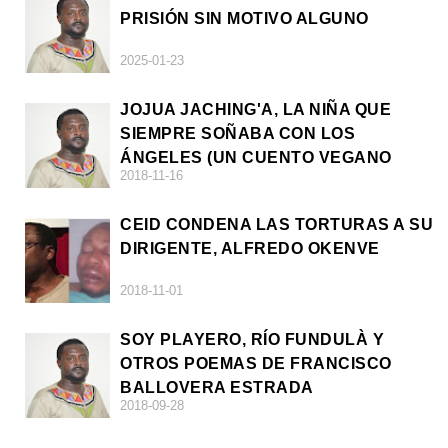
PRISIÓN SIN MOTIVO ALGUNO
2025-01-23
JOJUA JACHING'A, LA NIÑA QUE
SIEMPRE SOÑABA CON LOS
ÁNGELES (UN CUENTO VEGANO
2018-11-16
AFRICANO)
CEID CONDENA LAS TORTURAS A SU
DIRIGENTE, ALFREDO OKENVE
2018-11-01
SOY PLAYERO, RÍO FUNDULÀ Y
OTROS POEMAS DE FRANCISCO
BALLOVERA ESTRADA
2018-09-28