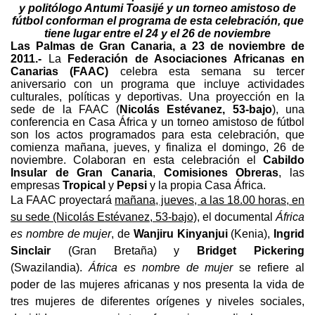
y
politólogo Antumi Toasijé y un torneo amistoso de
fútbol conforman el programa de esta celebración, que
tiene lugar entre el 24 y el 26 de noviembre
Las Palmas de Gran Canaria, a 23 de noviembre de
2011.-
La
Federación de Asociaciones Africanas en
Canarias (FAAC)
celebra esta semana su tercer
aniversario con un programa que incluye actividades
culturales, políticas y deportivas. Una proyección en la
sede de la FAAC (
Nicolás Estévanez, 53-bajo
), una
conferencia en Casa África y un torneo amistoso de fútbol
son los actos programados para esta celebración, que
comienza mañana, jueves, y finaliza el domingo, 26 de
noviembre. Colaboran en esta celebración el
Cabildo
Insular de Gran Canaria
,
Comisiones Obreras
, las
empresas
Tropical
y
Pepsi
y la propia Casa África.
La FAAC proyectará
mañana, jueves, a las 18.00 horas, en
su sede (Nicolás Estévanez, 53-bajo)
, el documental
África
es nombre de mujer
, de
Wanjiru Kinyanjui
(Kenia),
Ingrid
Sinclair
(Gran Bretaña) y
Bridget Pickering
(Swazilandia).
África es nombre de mujer
se refiere al
poder de las mujeres africanas y nos presenta la vida de
tres mujeres de diferentes orígenes y niveles sociales,