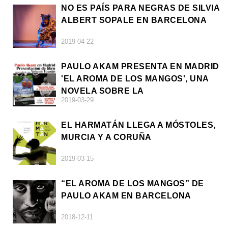
NO ES PAÍS PARA NEGRAS DE SILVIA
ALBERT SOPALE EN BARCELONA
2019-04-22
PAULO AKAM PRESENTA EN MADRID
'EL AROMA DE LOS MANGOS', UNA
NOVELA SOBRE LA
2019-03-29
AFRODESCENDENCIA
EL HARMATÁN LLEGA A MÓSTOLES,
MURCIA Y A CORUÑA
2019-03-15
“EL AROMA DE LOS MANGOS” DE
PAULO AKAM EN BARCELONA
2018-12-11