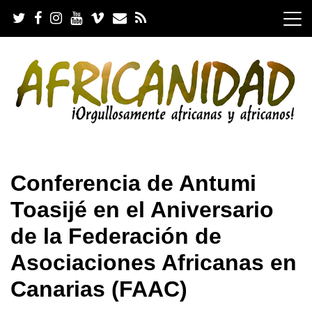
S
k
i
p
t
o
c
o
n
t
e
.
n
Conferencia de Antumi
t
Toasijé en el Aniversario
de la Federación de
Asociaciones Africanas en
Canarias (FAAC)