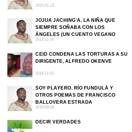
2025-01-23
JOJUA JACHING'A, LA NIÑA QUE
SIEMPRE SOÑABA CON LOS
ÁNGELES (UN CUENTO VEGANO
2018-11-16
AFRICANO)
CEID CONDENA LAS TORTURAS A SU
DIRIGENTE, ALFREDO OKENVE
2018-11-01
SOY PLAYERO, RÍO FUNDULÀ Y
OTROS POEMAS DE FRANCISCO
BALLOVERA ESTRADA
2018-09-28
DECIR VERDADES