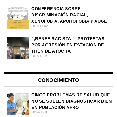
CONFERENCIA SOBRE
DISCRIMINACIÓN RACIAL,
XENOFOBIA, APOROFOBIA Y AUGE
2018-11-02
DE LA ULTRADERECHA EN EUROPA
"¡RENFE RACISTA!": PROTESTAS
POR AGRESIÓN EN ESTACIÓN DE
TREN DE ATOCHA
2018-10-15
CONOCIMIENTO
CINCO PROBLEMAS DE SALUD QUE
NO SE SUELEN DIAGNOSTICAR BIEN
EN POBLACIÓN AFRO
2019-03-16