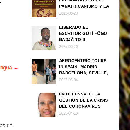
PREGUNTÁIS POR EL
"
PANAFRICANISMO Y LA
AFROCENTRICIDAD
2025-08-20
LIBERADO EL
ESCRITOR GUTÍ-FÔGO
BADJÁ TOIB -
FRANCISCO
2025-06-20
BALLOVERA ESTRADA
AFROCENTRIC TOURS
IN SPAIN: MADRID,
ntigua →
BARCELONA, SEVILLE,
IBIZA
2025-06-04
EN DEFENSA DE LA
GESTIÓN DE LA CRISIS
DEL CORONAVIRUS
POR PARTE DEL
2025-04-10
GOBIERNO DE ESPAÑA
las de