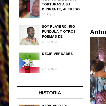
TORTURAS A SU
DIRIGENTE, ALFREDO
OKENVE
2018-11-01
SOY PLAYERO, RÍO
Antu
FUNDULÀ Y OTROS
POEMAS DE
FRANCISCO
2018-09-28
BALLOVERA ESTRADA
DECIR VERDADES
2018-09-08
HISTORIA
AFRICANIDAD: