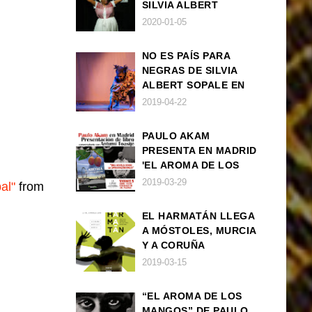
SILVIA ALBERT
SOPALE EN MADRID
2020-01-05
NO ES PAÍS PARA
NEGRAS DE SILVIA
ALBERT SOPALE EN
BARCELONA
2019-04-22
PAULO AKAM
PRESENTA EN MADRID
'EL AROMA DE LOS
MANGOS', UNA
2019-03-29
al"
from
NOVELA SOBRE LA
AFRODESCENDENCIA
EL HARMATÁN LLEGA
A MÓSTOLES, MURCIA
Y A CORUÑA
2019-03-15
“EL AROMA DE LOS
MANGOS” DE PAULO