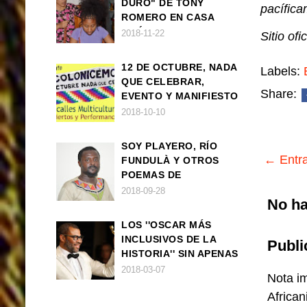
DURO" DE TONY
pacífica
ROMERO EN CASA
AMÉRICA
2018-11-22
Sitio ofi
12 DE OCTUBRE, NADA
Labels:
QUE CELEBRAR,
Share:
EVENTO Y MANIFIESTO
2018-10-10
SOY PLAYERO, RÍO
← Entra
FUNDULÀ Y OTROS
POEMAS DE
FRANCISCO
2018-09-28
No ha
BALLOVERA ESTRADA
LOS ''OSCAR MÁS
INCLUSIVOS DE LA
Publi
HISTORIA'' SIN APENAS
TRIUNFOS AFRO
2018-03-07
Nota im
African