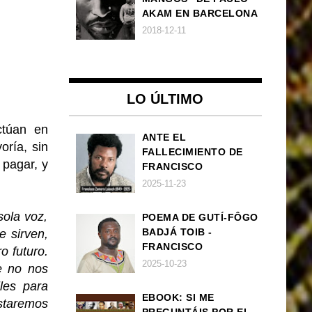
AKAM EN BARCELONA
2018-12-11
LO ÚLTIMO
ctúan en
ANTE EL
oría, sin
FALLECIMIENTO DE
 pagar, y
FRANCISCO
ZAMORA LOBOCH
2025-11-23
sola voz,
POEMA DE GUTÍ-FÔGO
BADJÁ TOIB -
e sirven,
FRANCISCO
o futuro.
BALLOVERA ESTRADA:
2025-10-23
e no nos
ANHELOS
les para
INCONCLUSOS DE 1968
EBOOK: SI ME
staremos