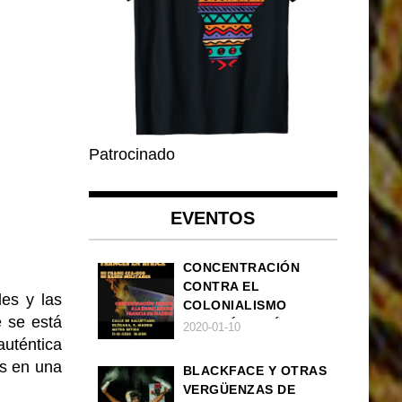
Patrocinado
EVENTOS
CONCENTRACIÓN
CONTRA EL
es y las
COLONIALISMO
e se está
FRANCÉS EN ÁFRICA
2020-01-10
téntica
os en una
BLACKFACE Y OTRAS
VERGÜENZAS DE