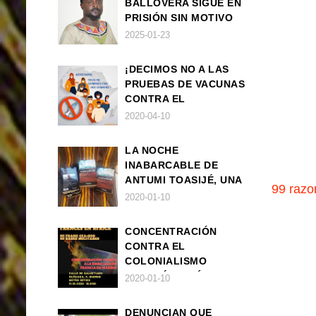
BALLOVERA SIGUE EN
PRISIÓN SIN MOTIVO
ALGUNO
2025-01-23
¡DECIMOS NO A LAS
PRUEBAS DE VACUNAS
CONTRA EL
CORONAVIRUS EN
2020-04-10
ÁFRICA!
LA NOCHE
INABARCABLE DE
ANTUMI TOASIJÉ, UNA
99 razo
NOVELA
2020-01-10
EXISTENCIALISTA Y
ANIMALISTA
CONCENTRACIÓN
CONTRA EL
COLONIALISMO
FRANCÉS EN ÁFRICA
2020-01-10
DENUNCIAN QUE