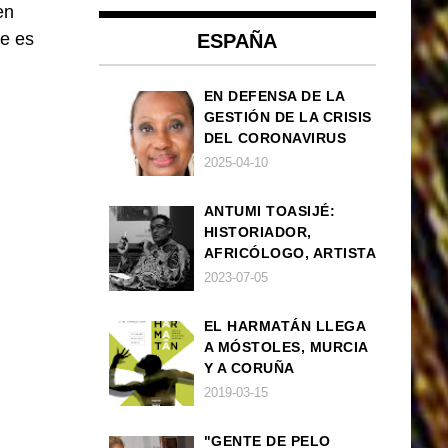
en
je es
ESPAÑA
EN DEFENSA DE LA
GESTIÓN DE LA CRISIS
DEL CORONAVIRUS
POR PARTE DEL
2025-04-10
GOBIERNO DE ESPAÑA
ANTUMI TOASIJÉ:
HISTORIADOR,
AFRICÓLOGO, ARTISTA
2023-07-05
EL HARMATÁN LLEGA
A MÓSTOLES, MURCIA
Y A CORUÑA
2019-03-15
"GENTE DE PELO