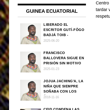
Centro
tardar 
GUINEA ECUATORIAL
respet
LIBERADO EL
ESCRITOR GUTÍ-FÔGO
BADJÁ TOIB -
FRANCISCO
2025-06-20
BALLOVERA ESTRADA
FRANCISCO
BALLOVERA SIGUE EN
PRISIÓN SIN MOTIVO
ALGUNO
2025-01-23
JOJUA JACHING'A, LA
NIÑA QUE SIEMPRE
SOÑABA CON LOS
ÁNGELES (UN CUENTO
2018-11-16
VEGANO AFRICANO)
CEID CONDENA LAS