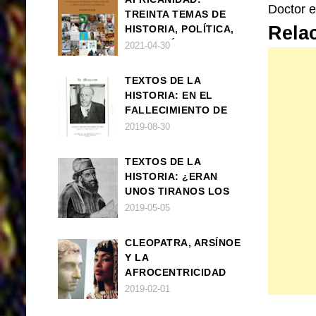
Doctor e
TREINTA TEMAS DE
Rela
HISTORIA, POLÍTICA,
FILOSOFÍA Y CULTURA
2021-04-30
DE ÁFRICA Y SUS
DIÁSPORAS
TEXTOS DE LA
HISTORIA: EN EL
FALLECIMIENTO DE
W.E.B. DU BOIS
2019-08-30
TEXTOS DE LA
HISTORIA: ¿ERAN
UNOS TIRANOS LOS
FARAONES?
2019-05-05
CLEOPATRA, ARSÍNOE
Y LA
AFROCENTRICIDAD
MAL ENTENDIDA
2019-02-01