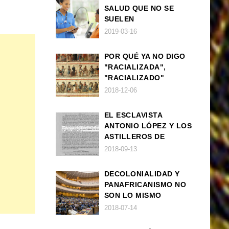
SALUD QUE NO SE
SUELEN
DIAGNOSTICAR BIEN
2019-03-16
EN POBLACIÓN AFRO
POR QUÉ YA NO DIGO
"RACIALIZADA",
"RACIALIZADO"
2018-12-06
EL ESCLAVISTA
ANTONIO LÓPEZ Y LOS
ASTILLEROS DE
NAVANTIA
2018-09-13
DECOLONIALIDAD Y
PANAFRICANISMO NO
SON LO MISMO
2018-07-14