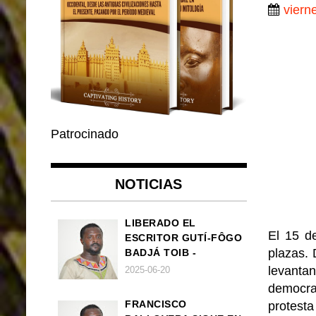
viern
Patrocinado
NOTICIAS
LIBERADO EL
El 15 d
ESCRITOR GUTÍ-FÔGO
plazas. 
BADJÁ TOIB -
FRANCISCO
levant
2025-06-20
BALLOVERA ESTRADA
democrac
FRANCISCO
protesta