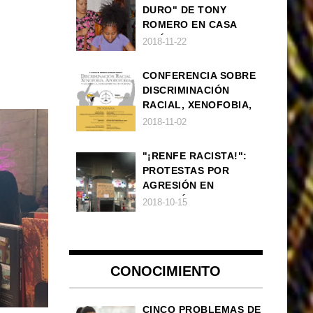
DURO" DE TONY
ROMERO EN CASA
AMÉRICA
2018-11-22
CONFERENCIA SOBRE
DISCRIMINACIÓN
RACIAL, XENOFOBIA,
APOROFOBIA Y AUGE
2018-11-02
DE LA ULTRADERECHA
EN EUROPA
"¡RENFE RACISTA!":
PROTESTAS POR
AGRESIÓN EN
ESTACIÓN DE TREN DE
2018-10-15
ATOCHA
CONOCIMIENTO
CINCO PROBLEMAS DE