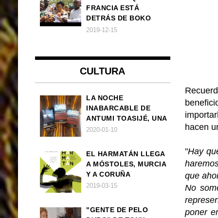
FRANCIA ESTÁ
DETRÁS DE BOKO
HARAM
2019-12-15
CULTURA
Recuer
LA NOCHE
benefici
INABARCABLE DE
importar
ANTUMI TOASIJÉ, UNA
hacen un
NOVELA
2020-01-10
EXISTENCIALISTA Y
ANIMALISTA
"
Hay que
EL HARMATÁN LLEGA
haremos 
A MÓSTOLES, MURCIA
Y A CORUÑA
que ahor
2019-03-15
No somo
represe
"GENTE DE PELO
poner e