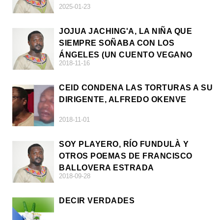
2025-01-23
JOJUA JACHING'A, LA NIÑA QUE
SIEMPRE SOÑABA CON LOS
ÁNGELES (UN CUENTO VEGANO
2018-11-16
AFRICANO)
CEID CONDENA LAS TORTURAS A SU
DIRIGENTE, ALFREDO OKENVE
2018-11-01
SOY PLAYERO, RÍO FUNDULÀ Y
OTROS POEMAS DE FRANCISCO
BALLOVERA ESTRADA
2018-09-28
DECIR VERDADES