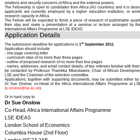
relations and security concerns of Africa and the external powers.
The Fellowship is open to candidates from Africa (AU countries) and it is desir
applicants are currently employed by a higher education institution, or work
research capacity in Africa.
The Fellow will be expected to finish a piece of research of publishable quali
their stay and make a presentation at a seminar or lecture arranged by the
International Affairs Programme at LSE IDEAS.
Application Details
st
The submission deadline for applications is
1
September 2011
.
Application should include
- one page covering letter
- curriculum vitae of no more than three pages
- outline of proposed research of no more than four pages
- names, addresses, and email contact details, of two referees familiar with their
be contacted by Professor Thandika Mkandawire, Chair of African Developmen
LSE and the Chairman of the selection committee.
Applications, together with supporting documents, may be submitted either by
Dr Sue Onslow, co-Head of the Africa International Affairs Programme at L
(
s.onslow@lse.ac.uk
).
Or in hard copy to:
Dr Sue Onslow
Co-Head, Africa International Affairs Programme
LSE IDEAS
London School of Economics
Columbia House (2nd Floor)