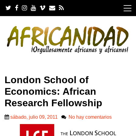
S
k
i
p
t
o
c
o
n
t
e
.
n
London School of
t
Economics: African
Research Fellowship
sábado, julio 09, 2011
No hay comentarios