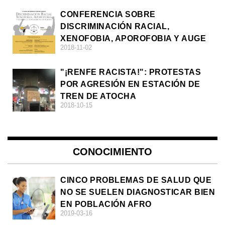
CONFERENCIA SOBRE
DISCRIMINACIÓN RACIAL,
XENOFOBIA, APOROFOBIA Y AUGE
2018-11-02
DE LA ULTRADERECHA EN EUROPA
"¡RENFE RACISTA!": PROTESTAS
POR AGRESIÓN EN ESTACIÓN DE
TREN DE ATOCHA
2018-10-15
CONOCIMIENTO
CINCO PROBLEMAS DE SALUD QUE
NO SE SUELEN DIAGNOSTICAR BIEN
EN POBLACIÓN AFRO
2019-03-16