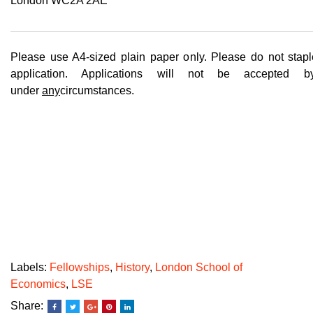
London WC2A 2AE
Please use A4-sized plain paper only. Please do not stapl
application. Applications will not be accepted b
under
any
circumstances.
Labels:
Fellowships
,
History
,
London School of
Economics
,
LSE
Share: