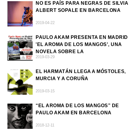
NO ES PAÍS PARA NEGRAS DE SILVIA
ALBERT SOPALE EN BARCELONA
2019-04-22
PAULO AKAM PRESENTA EN MADRID
'EL AROMA DE LOS MANGOS', UNA
NOVELA SOBRE LA
2019-03-29
AFRODESCENDENCIA
EL HARMATÁN LLEGA A MÓSTOLES,
MURCIA Y A CORUÑA
2019-03-15
“EL AROMA DE LOS MANGOS” DE
PAULO AKAM EN BARCELONA
2018-12-11