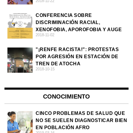
2018-11-22
CONFERENCIA SOBRE
DISCRIMINACIÓN RACIAL,
XENOFOBIA, APOROFOBIA Y AUGE
2018-11-02
DE LA ULTRADERECHA EN EUROPA
"¡RENFE RACISTA!": PROTESTAS
POR AGRESIÓN EN ESTACIÓN DE
TREN DE ATOCHA
2018-10-15
CONOCIMIENTO
CINCO PROBLEMAS DE SALUD QUE
NO SE SUELEN DIAGNOSTICAR BIEN
EN POBLACIÓN AFRO
2019-03-16