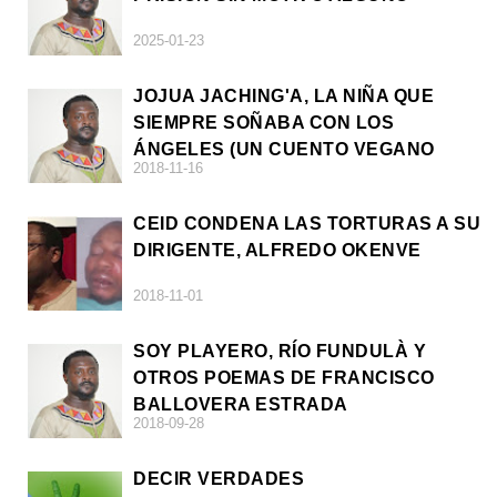
2025-01-23
JOJUA JACHING'A, LA NIÑA QUE
SIEMPRE SOÑABA CON LOS
ÁNGELES (UN CUENTO VEGANO
2018-11-16
AFRICANO)
CEID CONDENA LAS TORTURAS A SU
DIRIGENTE, ALFREDO OKENVE
2018-11-01
SOY PLAYERO, RÍO FUNDULÀ Y
OTROS POEMAS DE FRANCISCO
BALLOVERA ESTRADA
2018-09-28
DECIR VERDADES