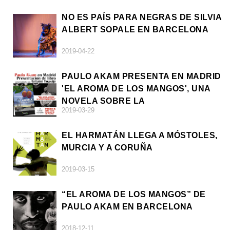
NO ES PAÍS PARA NEGRAS DE SILVIA
ALBERT SOPALE EN BARCELONA
2019-04-22
PAULO AKAM PRESENTA EN MADRID
'EL AROMA DE LOS MANGOS', UNA
NOVELA SOBRE LA
2019-03-29
AFRODESCENDENCIA
EL HARMATÁN LLEGA A MÓSTOLES,
MURCIA Y A CORUÑA
2019-03-15
“EL AROMA DE LOS MANGOS” DE
PAULO AKAM EN BARCELONA
2018-12-11