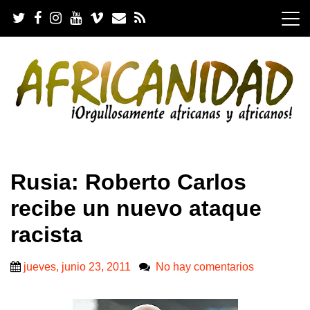
S
k
i
p
t
o
c
o
n
t
e
.
n
Rusia: Roberto Carlos
t
recibe un nuevo ataque
racista
jueves, junio 23, 2011
No hay comentarios