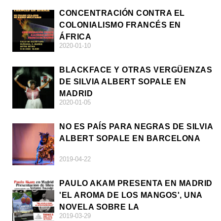
CONCENTRACIÓN CONTRA EL
COLONIALISMO FRANCÉS EN
ÁFRICA
2020-01-10
BLACKFACE Y OTRAS VERGÜENZAS
DE SILVIA ALBERT SOPALE EN
MADRID
2020-01-05
NO ES PAÍS PARA NEGRAS DE SILVIA
ALBERT SOPALE EN BARCELONA
2019-04-22
PAULO AKAM PRESENTA EN MADRID
'EL AROMA DE LOS MANGOS', UNA
NOVELA SOBRE LA
2019-03-29
AFRODESCENDENCIA