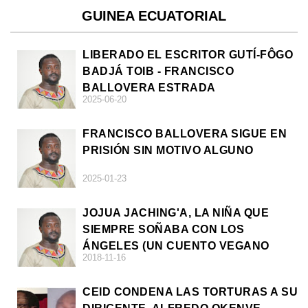
GUINEA ECUATORIAL
LIBERADO EL ESCRITOR GUTÍ-FÔGO
BADJÁ TOIB - FRANCISCO
BALLOVERA ESTRADA
2025-06-20
FRANCISCO BALLOVERA SIGUE EN
PRISIÓN SIN MOTIVO ALGUNO
2025-01-23
JOJUA JACHING'A, LA NIÑA QUE
SIEMPRE SOÑABA CON LOS
ÁNGELES (UN CUENTO VEGANO
2018-11-16
AFRICANO)
CEID CONDENA LAS TORTURAS A SU