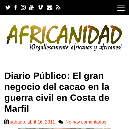
S
k
i
p
t
o
c
o
n
t
e
.
n
Diario Público: El gran
t
negocio del cacao en la
guerra civil en Costa de
Marfil
sábado, abril 16, 2011
No hay comentarios