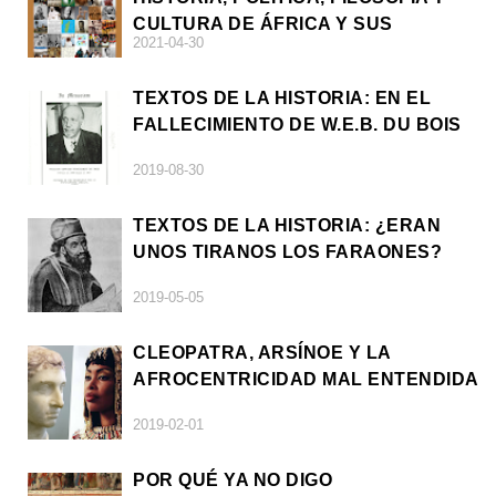
CULTURA DE ÁFRICA Y SUS
2021-04-30
DIÁSPORAS
TEXTOS DE LA HISTORIA: EN EL
FALLECIMIENTO DE W.E.B. DU BOIS
2019-08-30
TEXTOS DE LA HISTORIA: ¿ERAN
UNOS TIRANOS LOS FARAONES?
2019-05-05
CLEOPATRA, ARSÍNOE Y LA
AFROCENTRICIDAD MAL ENTENDIDA
2019-02-01
POR QUÉ YA NO DIGO