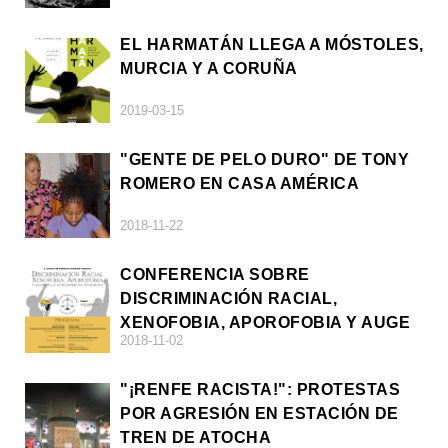
EL HARMATÁN LLEGA A MÓSTOLES,
MURCIA Y A CORUÑA
2019-03-15
"GENTE DE PELO DURO" DE TONY
ROMERO EN CASA AMÉRICA
2018-11-22
CONFERENCIA SOBRE
DISCRIMINACIÓN RACIAL,
XENOFOBIA, APOROFOBIA Y AUGE
2018-11-02
DE LA ULTRADERECHA EN EUROPA
"¡RENFE RACISTA!": PROTESTAS
POR AGRESIÓN EN ESTACIÓN DE
TREN DE ATOCHA