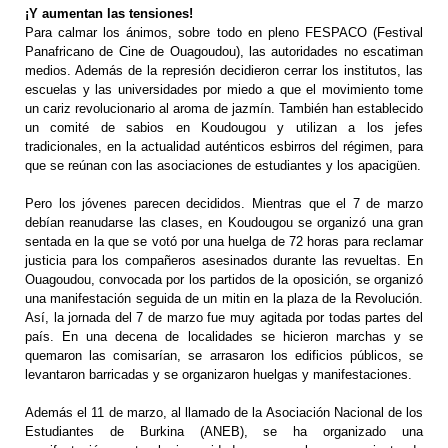
¡Y aumentan las tensiones!
Para calmar los ánimos, sobre todo en pleno FESPACO (Festival
Panafricano de Cine de Ouagoudou), las autoridades no escatiman
medios. Además de la represión decidieron cerrar los institutos, las
escuelas y las universidades por miedo a que el movimiento tome
un cariz revolucionario al aroma de jazmín. También han establecido
un comité de sabios en Koudougou y utilizan a los jefes
tradicionales, en la actualidad auténticos esbirros del régimen, para
que se reúnan con las asociaciones de estudiantes y los apacigüen.
Pero los jóvenes parecen decididos. Mientras que el 7 de marzo
debían reanudarse las clases, en Koudougou se organizó una gran
sentada en la que se votó por una huelga de 72 horas para reclamar
justicia para los compañeros asesinados durante las revueltas. En
Ouagoudou, convocada por los partidos de la oposición, se organizó
una manifestación seguida de un mitin en la plaza de la Revolución.
Así, la jornada del 7 de marzo fue muy agitada por todas partes del
país. En una decena de localidades se hicieron marchas y se
quemaron las comisarían, se arrasaron los edificios públicos, se
levantaron barricadas y se organizaron huelgas y manifestaciones.
Además el 11 de marzo, al llamado de la Asociación Nacional de los
Estudiantes de Burkina (ANEB), se ha organizado una