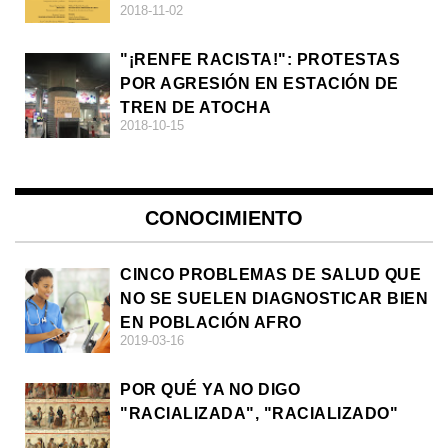
2018-11-02
DE LA ULTRADERECHA EN EUROPA
"¡RENFE RACISTA!": PROTESTAS
POR AGRESIÓN EN ESTACIÓN DE
TREN DE ATOCHA
2018-10-15
CONOCIMIENTO
CINCO PROBLEMAS DE SALUD QUE
NO SE SUELEN DIAGNOSTICAR BIEN
EN POBLACIÓN AFRO
2019-03-16
POR QUÉ YA NO DIGO
"RACIALIZADA", "RACIALIZADO"