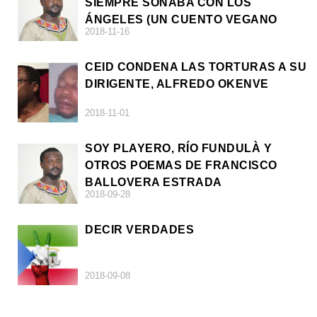
SIEMPRE SOÑABA CON LOS
ÁNGELES (UN CUENTO VEGANO
2018-11-16
AFRICANO)
CEID CONDENA LAS TORTURAS A SU
DIRIGENTE, ALFREDO OKENVE
2018-11-01
SOY PLAYERO, RÍO FUNDULÀ Y
OTROS POEMAS DE FRANCISCO
BALLOVERA ESTRADA
2018-09-28
DECIR VERDADES
2018-09-08