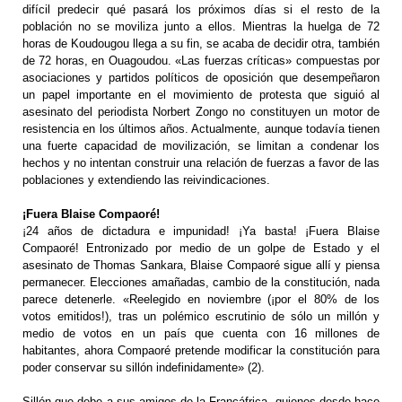
difícil predecir qué pasará los próximos días si el resto de la
población no se moviliza junto a ellos. Mientras la huelga de 72
horas de Koudougou llega a su fin, se acaba de decidir otra, también
de 72 horas, en Ouagoudou. «Las fuerzas críticas» compuestas por
asociaciones y partidos políticos de oposición que desempeñaron
un papel importante en el movimiento de protesta que siguió al
asesinato del periodista Norbert Zongo no constituyen un motor de
resistencia en los últimos años. Actualmente, aunque todavía tienen
una fuerte capacidad de movilización, se limitan a condenar los
hechos y no intentan construir una relación de fuerzas a favor de las
poblaciones y extendiendo las reivindicaciones.
¡Fuera Blaise Compaoré!
¡24 años de dictadura e impunidad! ¡Ya basta! ¡Fuera Blaise
Compaoré! Entronizado por medio de un golpe de Estado y el
asesinato de Thomas Sankara, Blaise Compaoré sigue allí y piensa
permanecer. Elecciones amañadas, cambio de la constitución, nada
parece detenerle. «Reelegido en noviembre (¡por el 80% de los
votos emitidos!), tras un polémico escrutinio de sólo un millón y
medio de votos en un país que cuenta con 16 millones de
habitantes, ahora Compaoré pretende modificar la constitución para
poder conservar su sillón indefinidamente» (2).
Sillón que debe a sus amigos de la Francáfrica, quienes desde hace