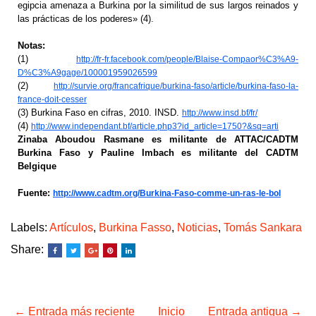
egipcia amenaza a Burkina por la similitud de sus largos reinados y
las prácticas de los poderes» (4).
Notas:
(1)
http://fr-fr.facebook.com/people/Blaise-Compaor%C3%A9-
D%C3%A9gage/100001959026599
(2)
http://survie.org/francafrique/burkina-faso/article/burkina-faso-la-
france-doit-cesser
(3) Burkina Faso en cifras, 2010. INSD.
http://www.insd.bf/fr/
(4)
http://www.independant.bf/article.php3?id_article=1750?&sq=arti
Zinaba Aboudou Rasmane es militante de ATTAC/CADTM
Burkina Faso y Pauline Imbach es militante del CADTM
Belgiqu
e
Fuente:
http://www.cadtm.org/Burkina-Faso-comme-un-ras-le-bol
Labels:
Artículos
,
Burkina Fasso
,
Noticias
,
Tomás Sankara
Share:
← Entrada más reciente
Inicio
Entrada antigua →