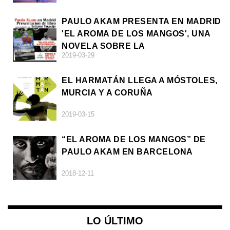
PAULO AKAM PRESENTA EN MADRID
'EL AROMA DE LOS MANGOS', UNA
NOVELA SOBRE LA
2019-03-29
AFRODESCENDENCIA
EL HARMATÁN LLEGA A MÓSTOLES,
MURCIA Y A CORUÑA
2019-03-15
“EL AROMA DE LOS MANGOS” DE
PAULO AKAM EN BARCELONA
2018-12-11
LO ÚLTIMO