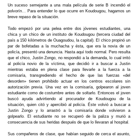
Un suceso semejante a una mala película de serie B incendió el
polvorín… Para entender lo que ocurre en Koudougou, hagamos un
breve repaso de la situación.
Todo empezó por una pelea entre dos jóvenes estudiantes, una
chica y un chico de un instituto de Koudougou (tercera ciudad del
país a 150 kilómetros de Ouagoudou, la capital). El chico propinó un
par de bofetadas a la muchacha y ésta, que era la novia de un
policía, presentó una denuncia. Hasta aquí todo normal. Pero resulta
que el chico, Justin Zongo, no respondió a la demanda, lo cual irritó
al policía novio de la víctima, que decidió ir a buscar a Justin
mientras estaba en plena clase para llevarle a la fuerza a la
comisaría, transgrediendo el hecho de que las fuerzas «del
desorden» tienen prohibido actuar en los centros escolares sin
autorización previa. Una vez en la comisaría, golpearon al joven
estudiante como de costumbre antes de soltarlo. Entonces el joven
buscó ayuda advirtiendo al procurador de Koudougou de la
situación, quien citó y apercibió al policía. Éste volvió a buscar a
Justin Zongo y lo arrastró a la comisaría donde volvieron a
golpearlo. El estudiante no se recuperó de la paliza y murió a
consecuencia de sus heridas después de que lo llevaran al hospital.
Sus compañeros de clase, que habían seguido de cerca el asunto,