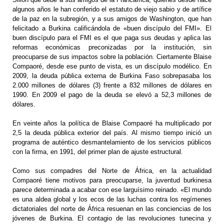
algunos años le han conferido el estatuto de viejo sabio y de artífice
de la paz en la subregión, y a sus amigos de Washington, que han
felicitado a Burkina calificándola de «buen discípulo del FMI». El
buen discípulo para el FMI es el que paga sus deudas y aplica las
reformas económicas preconizadas por la institución, sin
preocuparse de sus impactos sobre la población. Ciertamente Blaise
Compaoré, desde ese punto de vista, es un discípulo modélico. En
2009, la deuda pública externa de Burkina Faso sobrepasaba los
2.000 millones de dólares (3) frente a 832 millones de dólares en
1990. En 2009 el pago de la deuda se elevó a 52,3 millones de
dólares.
En veinte años la política de Blaise Compaoré ha multiplicado por
2,5 la deuda pública exterior del país. Al mismo tiempo inició un
programa de auténtico desmantelamiento de los servicios públicos
con la firma, en 1991, del primer plan de ajuste estructural.
Como sus compadres del Norte de África, en la actualidad
Compaoré tiene motivos para preocuparse, la juventud burkinesa
parece determinada a acabar con ese larguísimo reinado. «El mundo
es una aldea global y los ecos de las luchas contra los regímenes
dictatoriales del norte de África resuenan en las conciencias de los
jóvenes de Burkina. El contagio de las revoluciones tunecina y