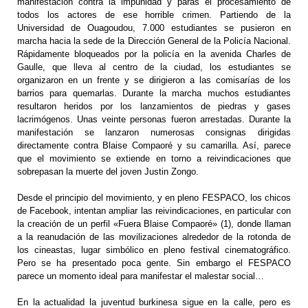
manifestación contra la impunidad y paras el procesamiento de
todos los actores de ese horrible crimen. Partiendo de la
Universidad de Ouagoudou, 7.000 estudiantes se pusieron en
marcha hacia la sede de la Dirección General de la Policía Nacional.
Rápidamente bloqueados por la policía en la avenida Charles de
Gaulle, que lleva al centro de la ciudad, los estudiantes se
organizaron en un frente y se dirigieron a las comisarías de los
barrios para quemarlas. Durante la marcha muchos estudiantes
resultaron heridos por los lanzamientos de piedras y gases
lacrimógenos. Unas veinte personas fueron arrestadas. Durante la
manifestación se lanzaron numerosas consignas dirigidas
directamente contra Blaise Compaoré y su camarilla. Así, parece
que el movimiento se extiende en torno a reivindicaciones que
sobrepasan la muerte del joven Justin Zongo.
Desde el principio del movimiento, y en pleno FESPACO, los chicos
de Facebook, intentan ampliar las reivindicaciones, en particular con
la creación de un perfil «Fuera Blaise Compaoré» (1), donde llaman
a la reanudación de las movilizaciones alrededor de la rotonda de
los cineastas, lugar simbólico en pleno festival cinematográfico.
Pero se ha presentado poca gente. Sin embargo el FESPACO
parece un momento ideal para manifestar el malestar social…
En la actualidad la juventud burkinesa sigue en la calle, pero es