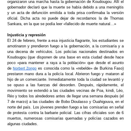
organizaron una marcha hasta la gobernación de Koudougou. Allí el
gobernador declaró que la muerte se había debido a una meningitis
y un acta de defunción emitida a toda prisa confirmaba la versión
oficial. Dicha acta no puede dejar de recordarnos la de Thomas
Sankara, en la que se podía leer «fallecido de muerte natural…»
Injusticia y represión
El 24 de febrero, frente a esa injusticia flagrante, los estudiantes se
amotinaron y prendieron fuego a la gobernación, a la comisaría y a
una decena de vehículos. Los policías nacionales destinados en
Koudougou (que disponen de una base en esta ciudad desde hace
poco «para mantener a raya a la población» que desde el asunto
de
es conocida como la «rebelde» de Burkina Faso)
Norbert Zongo
prestaron mano dura a la policía local. Abrieron fuego y mataron al
hijo de un comerciante. Inmediatamente toda la ciudad se levantó y
se opuso a las fuerzas del desorden. Después, rápidamente, el
movimiento se extendió a las ciudades vecinas de Poa, kindi, Léo,
Réo y todos los alrededores antes de llegar una semana después (el
7 de marzo) a las ciudades de Bobo Dioulasso y Ouahigouva, en el
norte del país. Los jóvenes prenden fuego a las comisarías en señal
de protesta contra la barbarie policial. Las cifras oficiales son de 6
muertos, numerosas comisarías quemadas y policías cazados en
algunas ciudades.