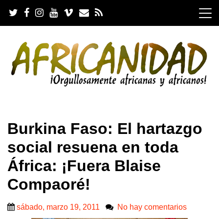
S
k
i
p
t
o
c
o
n
t
e
.
n
Burkina Faso: El hartazgo
t
social resuena en toda
África: ¡Fuera Blaise
Compaoré!
sábado, marzo 19, 2011
No hay comentarios