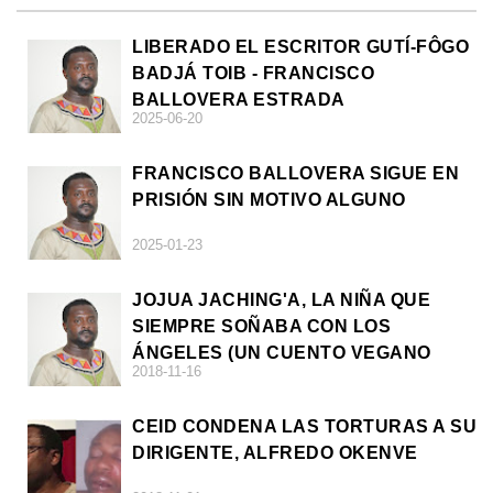
LIBERADO EL ESCRITOR GUTÍ-FÔGO
BADJÁ TOIB - FRANCISCO
BALLOVERA ESTRADA
2025-06-20
FRANCISCO BALLOVERA SIGUE EN
PRISIÓN SIN MOTIVO ALGUNO
2025-01-23
JOJUA JACHING'A, LA NIÑA QUE
SIEMPRE SOÑABA CON LOS
ÁNGELES (UN CUENTO VEGANO
2018-11-16
AFRICANO)
CEID CONDENA LAS TORTURAS A SU
DIRIGENTE, ALFREDO OKENVE