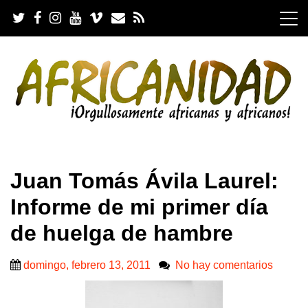
S
k
i
p
t
o
c
o
n
t
e
.
n
Juan Tomás Ávila Laurel:
t
Informe de mi primer día
de huelga de hambre
domingo, febrero 13, 2011
No hay comentarios