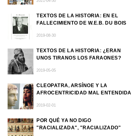
2021-04-30
DIÁSPORAS
TEXTOS DE LA HISTORIA: EN EL
FALLECIMIENTO DE W.E.B. DU BOIS
2019-08-30
TEXTOS DE LA HISTORIA: ¿ERAN
UNOS TIRANOS LOS FARAONES?
2019-05-05
CLEOPATRA, ARSÍNOE Y LA
AFROCENTRICIDAD MAL ENTENDIDA
2019-02-01
POR QUÉ YA NO DIGO
"RACIALIZADA", "RACIALIZADO"