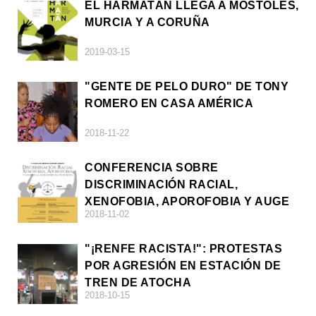
EL HARMATÁN LLEGA A MÓSTOLES,
MURCIA Y A CORUÑA
2019-03-15
"GENTE DE PELO DURO" DE TONY
ROMERO EN CASA AMÉRICA
2018-11-22
CONFERENCIA SOBRE
DISCRIMINACIÓN RACIAL,
XENOFOBIA, APOROFOBIA Y AUGE
2018-11-02
DE LA ULTRADERECHA EN EUROPA
"¡RENFE RACISTA!": PROTESTAS
POR AGRESIÓN EN ESTACIÓN DE
TREN DE ATOCHA
2018-10-15