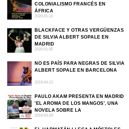
COLONIALISMO FRANCÉS EN
ÁFRICA
2020-01-10
BLACKFACE Y OTRAS VERGÜENZAS
DE SILVIA ALBERT SOPALE EN
MADRID
2020-01-05
NO ES PAÍS PARA NEGRAS DE SILVIA
ALBERT SOPALE EN BARCELONA
2019-04-22
PAULO AKAM PRESENTA EN MADRID
'EL AROMA DE LOS MANGOS', UNA
NOVELA SOBRE LA
2019-03-29
AFRODESCENDENCIA