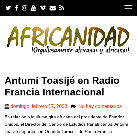
S
k
i
p
t
o
c
o
n
t
e
.
n
Antumi Toasijé en Radio
t
Francia Internacional
domingo, febrero 17, 2008
No hay comentarios
En relación a la última gira africana del presidente de Estados
Unidos, el Director del Centro de Estudios Panafricanos, Antumi
Toasijé departió con Orlando Torricelli de Radio Francia