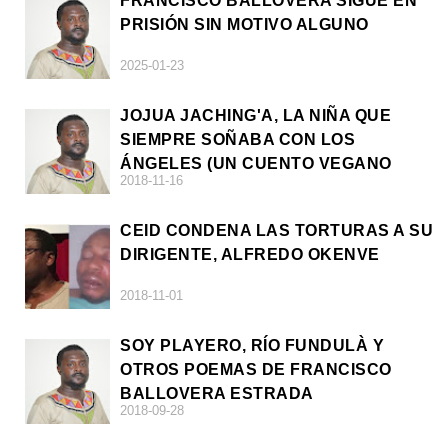
FRANCISCO BALLOVERA SIGUE EN
PRISIÓN SIN MOTIVO ALGUNO
2025-01-23
JOJUA JACHING'A, LA NIÑA QUE
SIEMPRE SOÑABA CON LOS
ÁNGELES (UN CUENTO VEGANO
2018-11-16
AFRICANO)
CEID CONDENA LAS TORTURAS A SU
DIRIGENTE, ALFREDO OKENVE
2018-11-01
SOY PLAYERO, RÍO FUNDULÀ Y
OTROS POEMAS DE FRANCISCO
BALLOVERA ESTRADA
2018-09-28