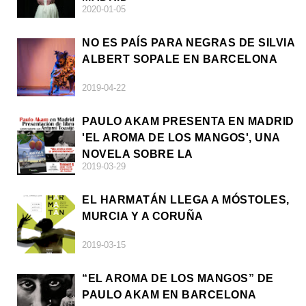
2020-01-05
NO ES PAÍS PARA NEGRAS DE SILVIA
ALBERT SOPALE EN BARCELONA
2019-04-22
PAULO AKAM PRESENTA EN MADRID
'EL AROMA DE LOS MANGOS', UNA
NOVELA SOBRE LA
2019-03-29
AFRODESCENDENCIA
EL HARMATÁN LLEGA A MÓSTOLES,
MURCIA Y A CORUÑA
2019-03-15
“EL AROMA DE LOS MANGOS” DE
PAULO AKAM EN BARCELONA