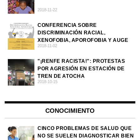
2018-11-22
CONFERENCIA SOBRE
DISCRIMINACIÓN RACIAL,
XENOFOBIA, APOROFOBIA Y AUGE
2018-11-02
DE LA ULTRADERECHA EN EUROPA
"¡RENFE RACISTA!": PROTESTAS
POR AGRESIÓN EN ESTACIÓN DE
TREN DE ATOCHA
2018-10-15
CONOCIMIENTO
CINCO PROBLEMAS DE SALUD QUE
NO SE SUELEN DIAGNOSTICAR BIEN