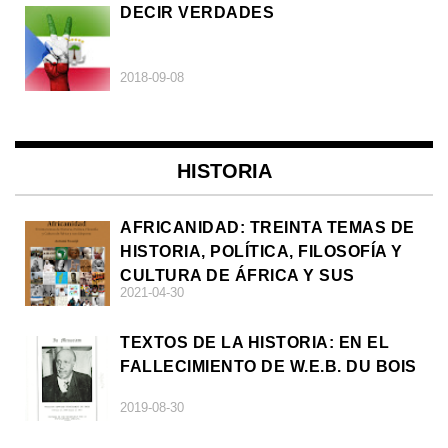
DECIR VERDADES
2018-09-08
HISTORIA
AFRICANIDAD: TREINTA TEMAS DE
HISTORIA, POLÍTICA, FILOSOFÍA Y
CULTURA DE ÁFRICA Y SUS
2021-04-30
DIÁSPORAS
TEXTOS DE LA HISTORIA: EN EL
FALLECIMIENTO DE W.E.B. DU BOIS
2019-08-30