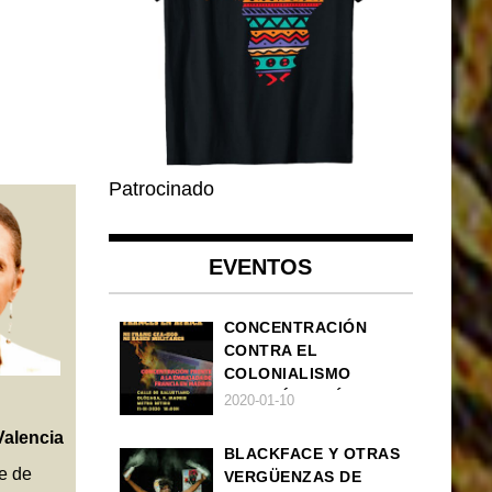
Patrocinado
EVENTOS
CONCENTRACIÓN
CONTRA EL
COLONIALISMO
FRANCÉS EN ÁFRICA
2020-01-10
Valencia
BLACKFACE Y OTRAS
e de
VERGÜENZAS DE