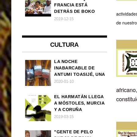
FRANCIA ESTÁ
DETRÁS DE BOKO
actividade
HARAM
2019-12-15
de nuestro
CULTURA
LA NOCHE
INABARCABLE DE
ANTUMI TOASIJÉ, UNA
NOVELA
2020-01-10
EXISTENCIALISTA Y
african
ANIMALISTA
EL HARMATÁN LLEGA
constitu
A MÓSTOLES, MURCIA
Y A CORUÑA
2019-03-15
"GENTE DE PELO