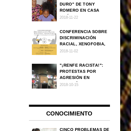
DURO" DE TONY
ROMERO EN CASA
AMÉRICA
2018-11-22
CONFERENCIA SOBRE
DISCRIMINACIÓN
RACIAL, XENOFOBIA,
APOROFOBIA Y AUGE
2018-11-02
DE LA ULTRADERECHA
EN EUROPA
"¡RENFE RACISTA!":
PROTESTAS POR
AGRESIÓN EN
ESTACIÓN DE TREN DE
2018-10-15
ATOCHA
CONOCIMIENTO
CINCO PROBLEMAS DE