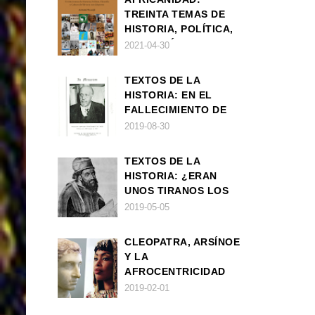
TREINTA TEMAS DE
HISTORIA, POLÍTICA,
FILOSOFÍA Y CULTURA
2021-04-30
DE ÁFRICA Y SUS
DIÁSPORAS
TEXTOS DE LA
HISTORIA: EN EL
FALLECIMIENTO DE
W.E.B. DU BOIS
2019-08-30
TEXTOS DE LA
HISTORIA: ¿ERAN
UNOS TIRANOS LOS
FARAONES?
2019-05-05
CLEOPATRA, ARSÍNOE
Y LA
AFROCENTRICIDAD
MAL ENTENDIDA
2019-02-01