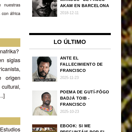
e nuestras
AKAM EN BARCELONA
 con áfrica
2018-12-11
LO ÚLTIMO
nafrika?
ANTE EL
n siglas
FALLECIMIENTO DE
canista,
FRANCISCO
e origen
ZAMORA LOBOCH
2025-11-23
ultural,
POEMA DE GUTÍ-FÔGO
.]
BADJÁ TOIB -
FRANCISCO
BALLOVERA ESTRADA:
2025-10-23
ANHELOS
INCONCLUSOS DE 1968
EBOOK: SI ME
Estudios