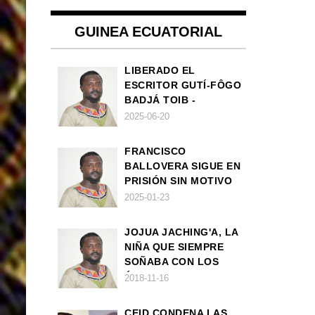
GUINEA ECUATORIAL
LIBERADO EL
ESCRITOR GUTÍ-FÔGO
BADJÁ TOIB -
FRANCISCO
2025-06-20
BALLOVERA ESTRADA
FRANCISCO
BALLOVERA SIGUE EN
PRISIÓN SIN MOTIVO
ALGUNO
2025-01-23
JOJUA JACHING'A, LA
NIÑA QUE SIEMPRE
SOÑABA CON LOS
ÁNGELES (UN CUENTO
2018-11-16
VEGANO AFRICANO)
CEID CONDENA LAS