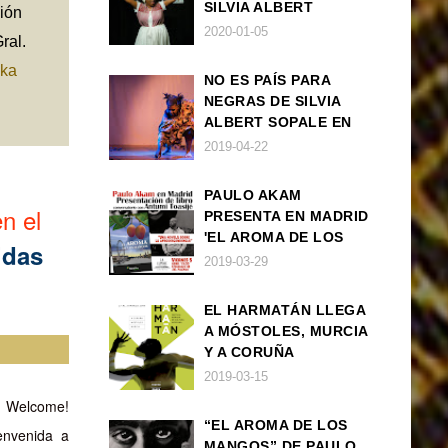
SILVIA ALBERT
ión
SOPALE EN MADRID
2020-01-05
ral.
ika
NO ES PAÍS PARA
NEGRAS DE SILVIA
ALBERT SOPALE EN
BARCELONA
2019-04-22
PAULO AKAM
n el
PRESENTA EN MADRID
'EL AROMA DE LOS
idas
MANGOS', UNA
2019-03-29
NOVELA SOBRE LA
AFRODESCENDENCIA
EL HARMATÁN LLEGA
A MÓSTOLES, MURCIA
Y A CORUÑA
2019-03-15
 · Welcome!
“EL AROMA DE LOS
envenida a
MANGOS” DE PAULO