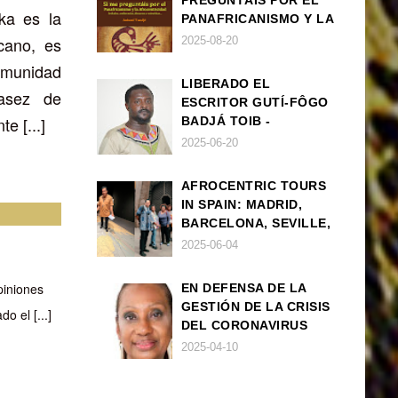
PREGUNTÁIS POR EL
ka es la
PANAFRICANISMO Y LA
AFROCENTRICIDAD
cano, es
2025-08-20
omunidad
LIBERADO EL
casez de
ESCRITOR GUTÍ-FÔGO
e [...]
BADJÁ TOIB -
FRANCISCO
2025-06-20
BALLOVERA ESTRADA
AFROCENTRIC TOURS
IN SPAIN: MADRID,
BARCELONA, SEVILLE,
IBIZA
2025-06-04
piniones
EN DEFENSA DE LA
GESTIÓN DE LA CRISIS
o el [...]
DEL CORONAVIRUS
POR PARTE DEL
2025-04-10
GOBIERNO DE ESPAÑA