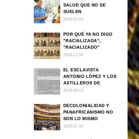
SALUD QUE NO SE
SUELEN
DIAGNOSTICAR BIEN
2019-03-16
EN POBLACIÓN AFRO
POR QUÉ YA NO DIGO
"RACIALIZADA",
"RACIALIZADO"
2018-12-06
EL ESCLAVISTA
ANTONIO LÓPEZ Y LOS
ASTILLEROS DE
NAVANTIA
2018-09-13
DECOLONIALIDAD Y
PANAFRICANISMO NO
SON LO MISMO
2018-07-14