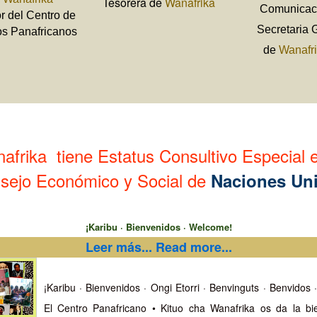
Tesorera de
Wanafrika
Comunicac
or del Centro de
Secretaria G
os Panafricanos
de
Wanafr
afrika tiene Estatus Consultivo Especial e
sejo Económico y Social de
Naciones Un
¡Karibu · Bienvenidos · Welcome!
Leer más... Read more...
¡Karibu · Bienvenidos · Ongi Etorri · Benvinguts · Benvidos
El Centro Panafricano • Kituo cha Wanafrika os da la bi