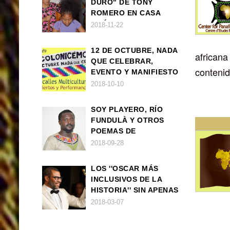
DURO" DE TONY
ROMERO EN CASA
AMÉRICA
2018-11-22
12 DE OCTUBRE, NADA
african
QUE CELEBRAR,
contenid
EVENTO Y MANIFIESTO
2018-10-10
SOY PLAYERO, RÍO
FUNDULÀ Y OTROS
POEMAS DE
FRANCISCO
2018-09-28
BALLOVERA ESTRADA
LOS ''OSCAR MÁS
INCLUSIVOS DE LA
HISTORIA'' SIN APENAS
TRIUNFOS AFRO
2018-03-07