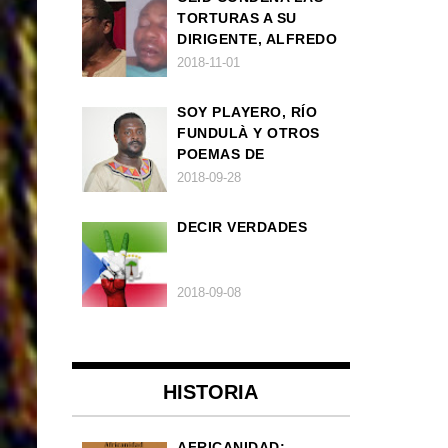
TORTURAS A SU
DIRIGENTE, ALFREDO
OKENVE
2018-11-01
SOY PLAYERO, RÍO
FUNDULÀ Y OTROS
POEMAS DE
FRANCISCO
2018-09-28
BALLOVERA ESTRADA
DECIR VERDADES
2018-09-08
HISTORIA
AFRICANIDAD: