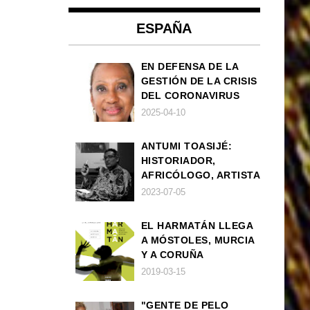
ESPAÑA
EN DEFENSA DE LA
GESTIÓN DE LA CRISIS
DEL CORONAVIRUS
POR PARTE DEL
2025-04-10
GOBIERNO DE ESPAÑA
ANTUMI TOASIJÉ:
HISTORIADOR,
AFRICÓLOGO, ARTISTA
2023-07-05
EL HARMATÁN LLEGA
A MÓSTOLES, MURCIA
Y A CORUÑA
2019-03-15
"GENTE DE PELO