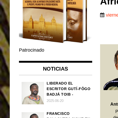
Afri
viern
Patrocinado
NOTICIAS
LIBERADO EL
ESCRITOR GUTÍ-FÔGO
BADJÁ TOIB -
FRANCISCO
2025-06-20
Ant
BALLOVERA ESTRADA
P
FRANCISCO
d