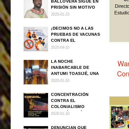
BALLOVERA SIGUE EN
Direct
PRISIÓN SIN MOTIVO
Estudi
ALGUNO
2025-01-23
¡DECIMOS NO A LAS
PRUEBAS DE VACUNAS
CONTRA EL
CORONAVIRUS EN
2020-04-10
ÁFRICA!
Wan
LA NOCHE
INABARCABLE DE
Con
ANTUMI TOASIJÉ, UNA
NOVELA
2020-01-10
EXISTENCIALISTA Y
ANIMALISTA
CONCENTRACIÓN
CONTRA EL
COLONIALISMO
FRANCÉS EN ÁFRICA
2020-01-10
DENUNCIAN QUE