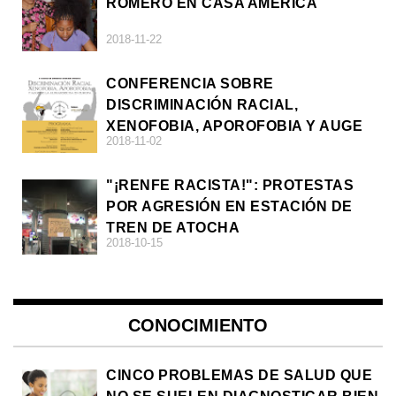
ROMERO EN CASA AMÉRICA
2018-11-22
CONFERENCIA SOBRE
DISCRIMINACIÓN RACIAL,
XENOFOBIA, APOROFOBIA Y AUGE
2018-11-02
DE LA ULTRADERECHA EN EUROPA
"¡RENFE RACISTA!": PROTESTAS
POR AGRESIÓN EN ESTACIÓN DE
TREN DE ATOCHA
2018-10-15
CONOCIMIENTO
CINCO PROBLEMAS DE SALUD QUE