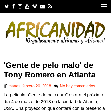
S
k
i
p
t
o
c
o
n
t
e
.
n
'Gente de pelo malo' de
t
Tony Romero en Atlanta
martes, febrero 20, 2018
No hay comentarios
La película “Gente de pelo duro” estará el próximo
día 4 de marzo de 2018 en la ciudad de Atlanta,
USA. Una proyección que contará con la presencia