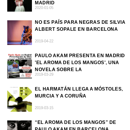
MADRID
2020-01-05
NO ES PAÍS PARA NEGRAS DE SILVIA
ALBERT SOPALE EN BARCELONA
2019-04-22
PAULO AKAM PRESENTA EN MADRID
'EL AROMA DE LOS MANGOS', UNA
NOVELA SOBRE LA
2019-03-29
AFRODESCENDENCIA
EL HARMATÁN LLEGA A MÓSTOLES,
MURCIA Y A CORUÑA
2019-03-15
“EL AROMA DE LOS MANGOS” DE
PAULO AKAM EN BARCELONA