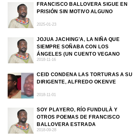
FRANCISCO BALLOVERA SIGUE EN
PRISIÓN SIN MOTIVO ALGUNO
2025-01-23
JOJUA JACHING'A, LA NIÑA QUE
SIEMPRE SOÑABA CON LOS
ÁNGELES (UN CUENTO VEGANO
2018-11-16
AFRICANO)
CEID CONDENA LAS TORTURAS A SU
DIRIGENTE, ALFREDO OKENVE
2018-11-01
SOY PLAYERO, RÍO FUNDULÀ Y
OTROS POEMAS DE FRANCISCO
BALLOVERA ESTRADA
2018-09-28