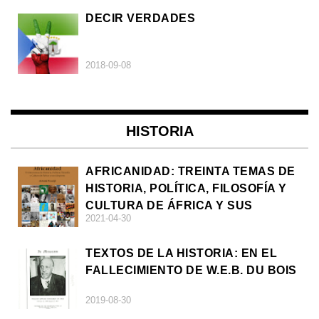
DECIR VERDADES
2018-09-08
HISTORIA
AFRICANIDAD: TREINTA TEMAS DE
HISTORIA, POLÍTICA, FILOSOFÍA Y
CULTURA DE ÁFRICA Y SUS
2021-04-30
DIÁSPORAS
TEXTOS DE LA HISTORIA: EN EL
FALLECIMIENTO DE W.E.B. DU BOIS
2019-08-30