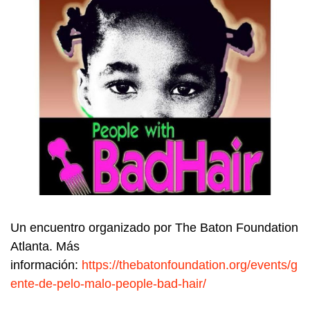
Un encuentro organizado por The Baton Foundation
Atlanta. Más
información:
https://thebatonfoundation.org/events/g
ente-de-pelo-malo-people-bad-hair/