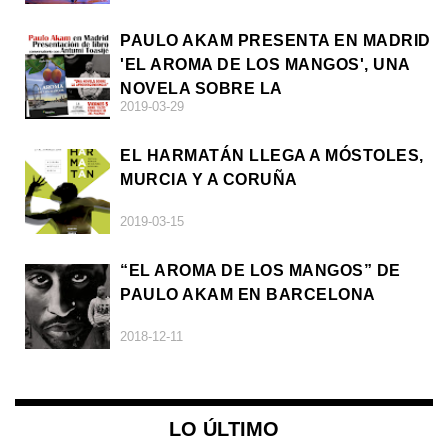
PAULO AKAM PRESENTA EN MADRID
'EL AROMA DE LOS MANGOS', UNA
NOVELA SOBRE LA
2019-03-29
AFRODESCENDENCIA
EL HARMATÁN LLEGA A MÓSTOLES,
MURCIA Y A CORUÑA
2019-03-15
“EL AROMA DE LOS MANGOS” DE
PAULO AKAM EN BARCELONA
2018-12-11
LO ÚLTIMO