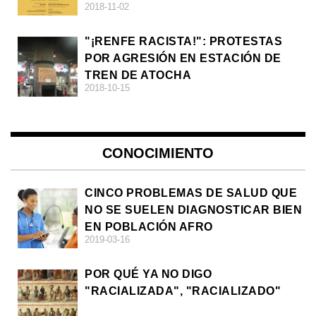
2018-11-02
DE LA ULTRADERECHA EN EUROPA
"¡RENFE RACISTA!": PROTESTAS
POR AGRESIÓN EN ESTACIÓN DE
TREN DE ATOCHA
2018-10-15
CONOCIMIENTO
CINCO PROBLEMAS DE SALUD QUE
NO SE SUELEN DIAGNOSTICAR BIEN
EN POBLACIÓN AFRO
2019-03-16
POR QUÉ YA NO DIGO
"RACIALIZADA", "RACIALIZADO"