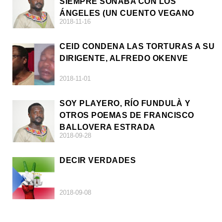
SIEMPRE SOÑABA CON LOS
ÁNGELES (UN CUENTO VEGANO
2018-11-16
AFRICANO)
CEID CONDENA LAS TORTURAS A SU
DIRIGENTE, ALFREDO OKENVE
2018-11-01
SOY PLAYERO, RÍO FUNDULÀ Y
OTROS POEMAS DE FRANCISCO
BALLOVERA ESTRADA
2018-09-28
DECIR VERDADES
2018-09-08