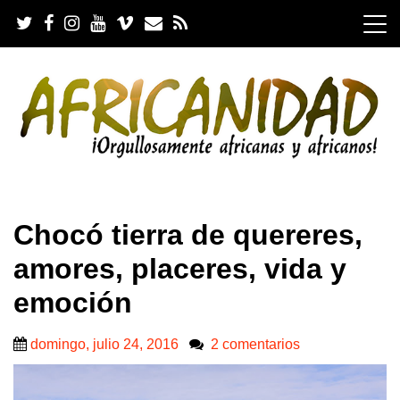
S
k
i
p
t
o
c
o
n
t
e
.
n
Chocó tierra de quereres,
t
amores, placeres, vida y
emoción
domingo, julio 24, 2016
2 comentarios