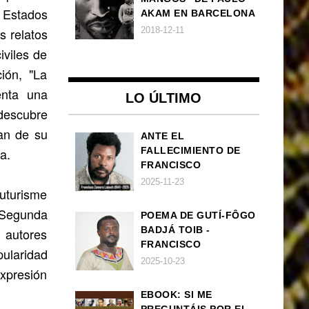
n Estados
AKAM EN BARCELONA
2018-12-11
s relatos
iviles de
ión, "La
enta una
LO ÚLTIMO
 descubre
an de su
ANTE EL
a.
FALLECIMIENTO DE
FRANCISCO
ZAMORA LOBOCH
2025-11-23
futurisme
 Segunda
POEMA DE GUTÍ-FÔGO
BADJÁ TOIB -
 autores
FRANCISCO
ularidad
BALLOVERA ESTRADA:
2025-10-23
xpresión
ANHELOS
INCONCLUSOS DE 1968
EBOOK: SI ME