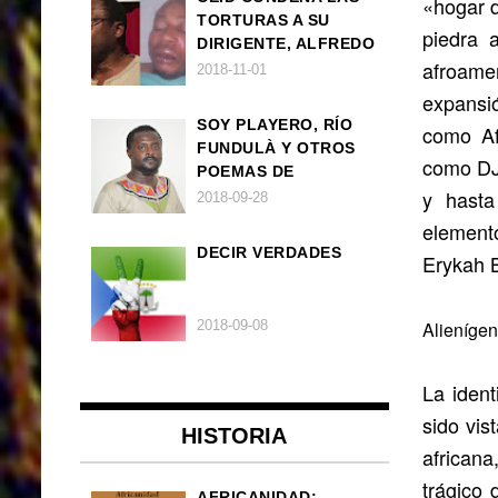
«hogar d
TORTURAS A SU
piedra 
DIRIGENTE, ALFREDO
afroamer
OKENVE
2018-11-01
expansi
SOY PLAYERO, RÍO
como Af
FUNDULÀ Y OTROS
como DJ
POEMAS DE
y hasta
FRANCISCO
2018-09-28
BALLOVERA ESTRADA
element
DECIR VERDADES
Erykah B
2018-09-08
Alieníge
La ident
sido vis
HISTORIA
african
trágico 
AFRICANIDAD: