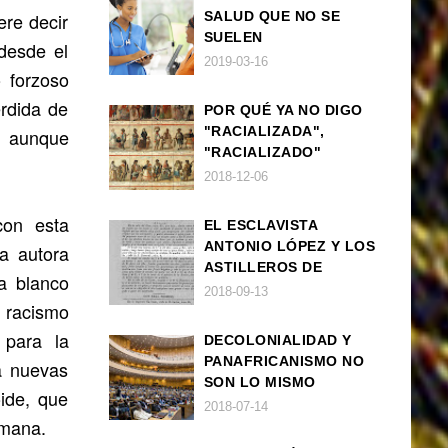
ere decir
SALUD QUE NO SE
SUELEN
desde el
DIAGNOSTICAR BIEN
2019-03-16
o forzoso
EN POBLACIÓN AFRO
rdida de
POR QUÉ YA NO DIGO
"RACIALIZADA",
, aunque
"RACIALIZADO"
2018-12-06
con esta
EL ESCLAVISTA
ANTONIO LÓPEZ Y LOS
a autora
ASTILLEROS DE
ta blanco
NAVANTIA
2018-09-13
l racismo
 para la
DECOLONIALIDAD Y
PANAFRICANISMO NO
ta nuevas
SON LO MISMO
oide, que
2018-07-14
umana.