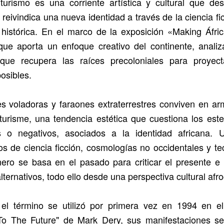
uturismo es una corriente artística y cultural que d
reivindica una nueva identidad a través de la ciencia fic
 histórica. En el marco de la exposición «Making Áfri
ue aporta un enfoque creativo del continente, anali
que recupera las raíces precoloniales para proyect
posibles.
s voladoras y faraones extraterrestres conviven en a
uturisme, una tendencia estética que cuestiona los este
os o negativos, asociados a la identidad africana. Ut
s de ciencia ficción, cosmologías no occidentales y te
ero se basa en el pasado para criticar el presente e
alternativos, todo ello desde una perspectiva cultural afro
el término se utilizó por primera vez en 1994 en el 
To The Future" de Mark Dery, sus manifestaciones s