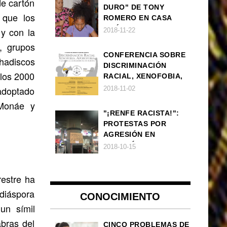
de cartón
DURO" DE TONY
 que los
ROMERO EN CASA
AMÉRICA
 y con la
2018-11-22
, grupos
CONFERENCIA SOBRE
hadiscos
DISCRIMINACIÓN
los 2000
RACIAL, XENOFOBIA,
APOROFOBIA Y AUGE
adoptado
2018-11-02
DE LA ULTRADERECHA
 Monáe y
EN EUROPA
"¡RENFE RACISTA!":
PROTESTAS POR
AGRESIÓN EN
ESTACIÓN DE TREN DE
2018-10-15
ATOCHA
restre ha
 diáspora
CONOCIMIENTO
un símil
abras del
CINCO PROBLEMAS DE