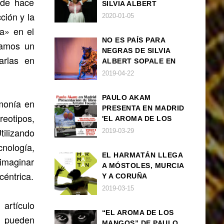
esde hace
SILVIA ALBERT
ción y la
SOPALE EN MADRID
2020-01-05
ca» en el
NO ES PAÍS PARA
zamos un
NEGRAS DE SILVIA
arlas en
ALBERT SOPALE EN
BARCELONA
2019-04-22
PAULO AKAM
rmonía en
PRESENTA EN MADRID
reotipos,
'EL AROMA DE LOS
MANGOS', UNA
ilizando
2019-03-29
NOVELA SOBRE LA
cnología,
AFRODESCENDENCIA
EL HARMATÁN LLEGA
 imaginar
A MÓSTOLES, MURCIA
céntrica.
Y A CORUÑA
2019-03-15
artículo
“EL AROMA DE LOS
e pueden
MANGOS” DE PAULO