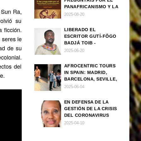
PREGUNTÁIS POR EL
PANAFRICANISMO Y LA
s Sun Ra,
AFROCENTRICIDAD
2025-08-20
olvió su
 ficción.
LIBERADO EL
ESCRITOR GUTÍ-FÔGO
 seres le
BADJÁ TOIB -
dad de su
FRANCISCO
2025-06-20
colonial.
BALLOVERA ESTRADA
ctos del
AFROCENTRIC TOURS
IN SPAIN: MADRID,
e.
BARCELONA, SEVILLE,
IBIZA
2025-06-04
EN DEFENSA DE LA
GESTIÓN DE LA CRISIS
DEL CORONAVIRUS
POR PARTE DEL
2025-04-10
GOBIERNO DE ESPAÑA