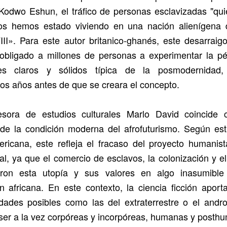
 Kodwo Eshun, el tráfico de personas esclavizadas "qui
os hemos estado viviendo en una nación alienígena 
III». Para este autor britanico-ghanés, este desarraig
 obligado a millones de personas a experimentar la pé
tes claros y sólidos típica de la posmodernidad
tos años antes de que se creara el concepto.
esora de estudios culturales Marlo David coincide 
 de la condición moderna del afrofuturismo. Según est
ricana, este refleja el fracaso del proyecto humanis
al, ya que el comercio de esclavos, la colonización y e
ieron esta utopía y sus valores en algo inasumible
n africana. En este contexto, la ciencia ficción apor
idades posibles como las del extraterrestre o el andr
er a la vez corpóreas y incorpóreas, humanas y posth