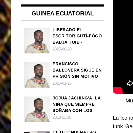
GUINEA ECUATORIAL
LIBERADO EL
ESCRITOR GUTÍ-FÔGO
BADJÁ TOIB -
FRANCISCO
2025-06-20
BALLOVERA ESTRADA
FRANCISCO
BALLOVERA SIGUE EN
PRISIÓN SIN MOTIVO
ALGUNO
2025-01-23
JOJUA JACHING'A, LA
Mu
NIÑA QUE SIEMPRE
SOÑABA CON LOS
La icono
ÁNGELES (UN CUENTO
2018-11-16
VEGANO AFRICANO)
funk Ge
CEID CONDENA LAS