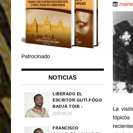
marte
Patrocinado
NOTICIAS
LIBERADO EL
ESCRITOR GUTÍ-FÔGO
BADJÁ TOIB -
La visió
FRANCISCO
2025-06-20
tópico
BALLOVERA ESTRADA
reciente
FRANCISCO