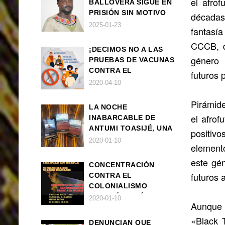
el afrof
BALLOVERA SIGUE EN
PRISIÓN SIN MOTIVO
décadas 
ALGUNO
2025-01-23
fantasía
CCCB, q
¡DECIMOS NO A LAS
género 
PRUEBAS DE VACUNAS
CONTRA EL
futuros 
CORONAVIRUS EN
2020-04-10
ÁFRICA!
Pirámide
LA NOCHE
el afrof
INABARCABLE DE
ANTUMI TOASIJÉ, UNA
positiv
NOVELA
2020-01-10
elemento
EXISTENCIALISTA Y
este gén
ANIMALISTA
CONCENTRACIÓN
futuros 
CONTRA EL
COLONIALISMO
FRANCÉS EN ÁFRICA
2020-01-10
Aunque 
«Black 
DENUNCIAN QUE