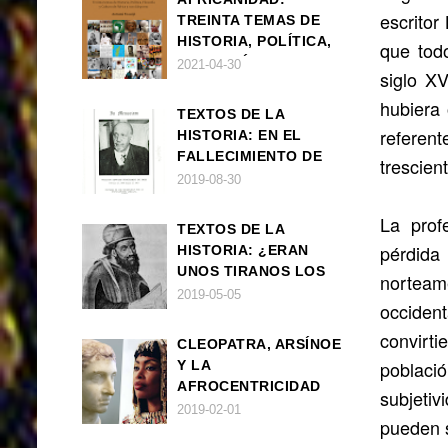
escritor
TREINTA TEMAS DE
HISTORIA, POLÍTICA,
que tod
FILOSOFÍA Y CULTURA
2021-04-30
siglo XV
DE ÁFRICA Y SUS
hubiera
DIÁSPORAS
TEXTOS DE LA
referen
HISTORIA: EN EL
FALLECIMIENTO DE
trescien
W.E.B. DU BOIS
2019-08-30
La prof
TEXTOS DE LA
pérdida
HISTORIA: ¿ERAN
UNOS TIRANOS LOS
norteame
FARAONES?
2019-05-05
occident
convirt
CLEOPATRA, ARSÍNOE
població
Y LA
AFROCENTRICIDAD
subjetiv
MAL ENTENDIDA
2019-02-01
pueden s