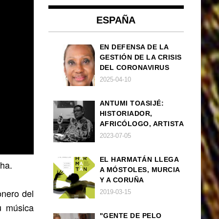
ESPAÑA
EN DEFENSA DE LA
GESTIÓN DE LA CRISIS
DEL CORONAVIRUS
POR PARTE DEL
2025-04-10
GOBIERNO DE ESPAÑA
ANTUMI TOASIJÉ:
HISTORIADOR,
AFRICÓLOGO, ARTISTA
2023-07-05
EL HARMATÁN LLEGA
ha.
A MÓSTOLES, MURCIA
Y A CORUÑA
onero del
2019-03-15
u música
"GENTE DE PELO