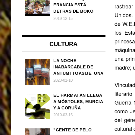
rastrear
FRANCIA ESTÁ
DETRÁS DE BOKO
Unidos. 
HARAM
2019-12-15
de W.E.B
los Est
princes
CULTURA
máquina 
una pri
LA NOCHE
madre; u
INABARCABLE DE
ANTUMI TOASIJÉ, UNA
NOVELA
2020-01-10
Vinculad
EXISTENCIALISTA Y
literar
ANIMALISTA
EL HARMATÁN LLEGA
Guerra 
A MÓSTOLES, MURCIA
Y A CORUÑA
como Je
2019-03-15
del gén
cultural
"GENTE DE PELO