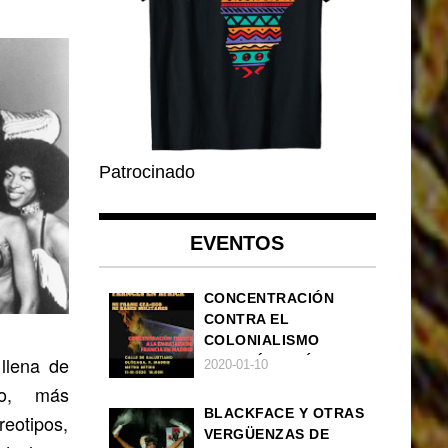
Patrocinado
EVENTOS
CONCENTRACIÓN
CONTRA EL
COLONIALISMO
 llena de
FRANCÉS EN ÁFRICA
2020-01-10
 o, más
BLACKFACE Y OTRAS
reotipos,
VERGÜENZAS DE