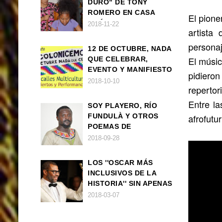
DURO" DE TONY
ROMERO EN CASA
El pione
AMÉRICA
2018-11-22
artista
personaj
12 DE OCTUBRE, NADA
El músic
QUE CELEBRAR,
EVENTO Y MANIFIESTO
pidieron
2018-10-10
repertor
Entre l
SOY PLAYERO, RÍO
FUNDULÀ Y OTROS
afrofutu
POEMAS DE
FRANCISCO
2018-09-28
BALLOVERA ESTRADA
LOS ''OSCAR MÁS
INCLUSIVOS DE LA
HISTORIA'' SIN APENAS
TRIUNFOS AFRO
2018-03-07