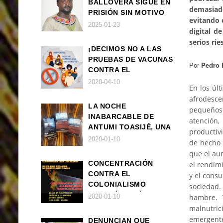
BALLOVERA SIGUE EN
demasiado
PRISIÓN SIN MOTIVO
evitando 
ALGUNO
2025-01-23
digital d
serios ri
¡DECIMOS NO A LAS
PRUEBAS DE VACUNAS
Por
Pedro 
CONTRA EL
CORONAVIRUS EN
2020-04-10
En los últ
ÁFRICA!
afrodesce
LA NOCHE
pequeños 
INABARCABLE DE
atención
ANTUMI TOASIJÉ, UNA
productiv
NOVELA
2020-01-10
de hecho 
EXISTENCIALISTA Y
que el au
ANIMALISTA
CONCENTRACIÓN
el rendimi
CONTRA EL
y el cons
COLONIALISMO
sociedad.
FRANCÉS EN ÁFRICA
hambre. 
2020-01-10
malnutric
emergente
DENUNCIAN QUE