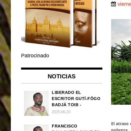
viern
Patrocinado
NOTICIAS
LIBERADO EL
ESCRITOR GUTÍ-FÔGO
BADJÁ TOIB -
FRANCISCO
2025-06-20
BALLOVERA ESTRADA
El atraso
FRANCISCO
pobreza. 