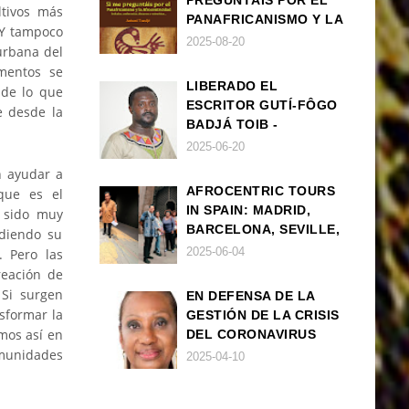
PREGUNTÁIS POR EL
ltivos más
PANAFRICANISMO Y LA
. Y tampoco
AFROCENTRICIDAD
2025-08-20
urbana del
imentos se
LIBERADO EL
 de lo que
ESCRITOR GUTÍ-FÔGO
e desde la
BADJÁ TOIB -
FRANCISCO
2025-06-20
BALLOVERA ESTRADA
n ayudar a
AFROCENTRIC TOURS
 que es el
IN SPAIN: MADRID,
a sido muy
BARCELONA, SEVILLE,
idiendo su
IBIZA
2025-06-04
. Pero las
reación de
 Si surgen
EN DEFENSA DE LA
sformar la
GESTIÓN DE LA CRISIS
mos así en
DEL CORONAVIRUS
munidades
POR PARTE DEL
2025-04-10
GOBIERNO DE ESPAÑA