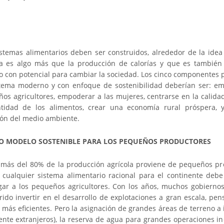
stemas alimentarios deben ser construidos, alrededor de la idea
ra es algo más que la producción de calorías y que es también
co con potencial para cambiar la sociedad. Los cinco componentes p
tema moderno y con enfoque de sostenibilidad deberían ser: e
ños agricultores, empoderar a las mujeres, centrarse en la calidad
tidad de los alimentos, crear una economía rural próspera, y
ón del medio ambiente.
O MODELO SOSTENIBLE PARA LOS PEQUEÑOS PRODUCTORES
, más del 80% de la producción agrícola proviene de pequeños pro
, cualquier sistema alimentario racional para el continente deb
gar a los pequeños agricultores. Con los años, muchos gobiernos
rido invertir en el desarrollo de explotaciones a gran escala, pe
 más eficientes. Pero la asignación de grandes áreas de terreno a
nte extranjeros), la reserva de agua para grandes operaciones ind