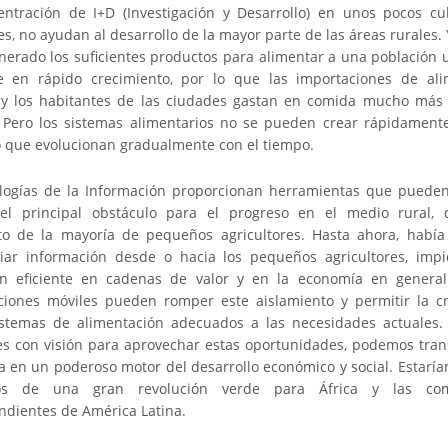
entración de I+D (Investigación y Desarrollo) en unos pocos cu
s, no ayudan al desarrollo de la mayor parte de las áreas rurales
nerado los suficientes productos para alimentar a una población 
e en rápido crecimiento, por lo que las importaciones de al
 y los habitantes de las ciudades gastan en comida mucho más
 Pero los sistemas alimentarios no se pueden crear rápidament
o que evolucionan gradualmente con el tiempo.
logías de la Información proporcionan herramientas que puede
el principal obstáculo para el progreso en el medio rural,
to de la mayoría de pequeños agricultores. Hasta ahora, habí
nviar información desde o hacia los pequeños agricultores, imp
ón eficiente en cadenas de valor y en la economía en general
iones móviles pueden romper este aislamiento y permitir la c
stemas de alimentación adecuados a las necesidades actuales.
es con visión para aprovechar estas oportunidades, podemos tran
ra en un poderoso motor del desarrollo económico y social. Estaría
ios de una gran revolución verde para África y las co
ndientes de América Latina.