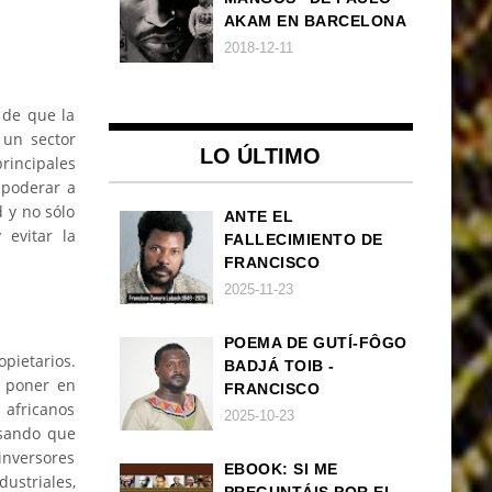
AKAM EN BARCELONA
2018-12-11
 de que la
 un sector
LO ÚLTIMO
rincipales
mpoderar a
 y no sólo
ANTE EL
 evitar la
FALLECIMIENTO DE
FRANCISCO
ZAMORA LOBOCH
2025-11-23
POEMA DE GUTÍ-FÔGO
pietarios.
BADJÁ TOIB -
e poner en
FRANCISCO
 africanos
BALLOVERA ESTRADA:
2025-10-23
nsando que
ANHELOS
 inversores
INCONCLUSOS DE 1968
EBOOK: SI ME
ustriales,