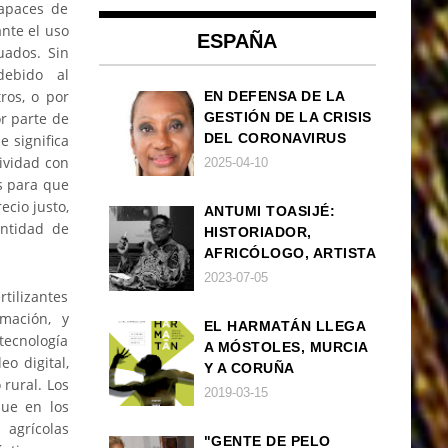
capaces de
nte el uso
ESPAÑA
uados. Sin
ebido al
ros, o por
EN DEFENSA DE LA
or parte de
GESTIÓN DE LA CRISIS
DEL CORONAVIRUS
 significa
POR PARTE DEL
ividad con
2025-04-10
GOBIERNO DE ESPAÑA
es para que
cio justo,
ANTUMI TOASIJÉ:
antidad de
HISTORIADOR,
AFRICÓLOGO, ARTISTA
2023-07-05
tilizantes
mación, y
EL HARMATÁN LLEGA
tecnología
A MÓSTOLES, MURCIA
o digital,
Y A CORUÑA
 rural. Los
2019-03-15
que en los
agrícolas
"GENTE DE PELO