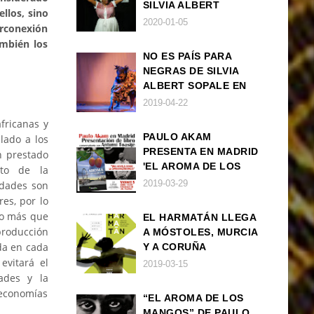
SILVIA ALBERT
llos, sino
SOPALE EN MADRID
2020-01-05
erconexión
ambién los
NO ES PAÍS PARA
NEGRAS DE SILVIA
ALBERT SOPALE EN
BARCELONA
2019-04-22
africanas y
PAULO AKAM
lado a los
PRESENTA EN MADRID
n prestado
'EL AROMA DE LOS
nto de la
MANGOS', UNA
2019-03-29
idades son
NOVELA SOBRE LA
es, por lo
AFRODESCENDENCIA
go más que
EL HARMATÁN LLEGA
 producción
A MÓSTOLES, MURCIA
da en cada
Y A CORUÑA
evitará el
2019-03-15
ades y la
 economías
“EL AROMA DE LOS
MANGOS” DE PAULO