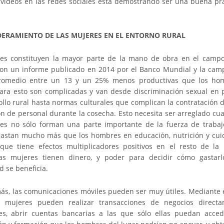
vídeos en las redes sociales está demostrando ser una buena pr
ERAMIENTO DE LAS MUJERES EN EL ENTORNO RURAL
es constituyen la mayor parte de la mano de obra en el campo
on un informe publicado en 2014 por el Banco Mundial y la ca
romedio entre un 13 y un 25% menos productivas que los hom
ara esto son complicadas y van desde discriminación sexual en
ollo rural hasta normas culturales que complican la contratación 
ón de personal durante la cosecha. Esto necesita ser arreglado cu
es no sólo forman una parte importante de la fuerza de trabajo
astan mucho más que los hombres en educación, nutrición y cui
 que tiene efectos multiplicadores positivos en el resto de la 
s mujeres tienen dinero, y poder para decidir cómo gastarl
 se beneficia.
ás, las comunicaciones móviles pueden ser muy útiles. Mediante e
s mujeres pueden realizar transacciones de negocios direct
s, abrir cuentas bancarias a las que sólo ellas puedan accede