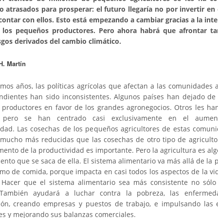
 atrasados para prosperar: el futuro llegaría no por invertir en e
contar con ellos. Esto está empezando a cambiar gracias a la int
e los pequeños productores. Pero ahora habrá que afrontar t
esgos derivados del cambio climático.
H. Martín
imos años, las políticas agrícolas que afectan a las comunidades 
ndientes han sido inconsistentes. Algunos países han dejado de 
productores en favor de los grandes agronegocios. Otros les ha
, pero se han centrado casi exclusivamente en el aume
idad. Las cosechas de los pequeños agricultores de estas comun
mucho más reducidas que las cosechas de otro tipo de agricultor
mento de la productividad es importante. Pero la agricultura es al
ento que se saca de ella. El sistema alimentario va más allá de la
umo de comida, porque impacta en casi todos los aspectos de la vi
 Hacer que el sistema alimentario sea más consistente no sólo 
También ayudará a luchar contra la pobreza, las enfermed
ión, creando empresas y puestos de trabajo, e impulsando las
s y mejorando sus balanzas comerciales.