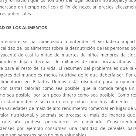
ón y formación que los hombres del lugar podrían no apoyar, y obt
mercado en tiempo real con el fin de negociar precios eficazmen
es potenciales.
AD DE LOS ALIMENTOS
ientemente se ha comenzado a entender el verdadero impac
 calidad de los alimentos sobre la desnutrición de las personas po
yacente de casi la mitad de muertes de niños menores de cin
undo y deja a decenas de millones de niños incapacitados c
te para el resto de su vida. El resumen del problema es que la
gares del mundo es menos nutritiva de lo que debería ser. Por e
alimentario en Estados Unidos está diseñado para proporcio
con tantas calorías como sea posible, que la comida tenga un
o sea posible, por tan poco dinero como sea posible. Como res
ura estadounidense se centra en producir muchos alimentos c
rea variedades de maíz de alto rendimiento comercial en lugar de 
valor nutricional, y además se procesa el maíz de manera que
e que aún pudiese permanecer es eliminado. Consecuentem
idenses por ejemplo consumen una cantidad de cereales bara
que son sabrosos pero no muy saludables.