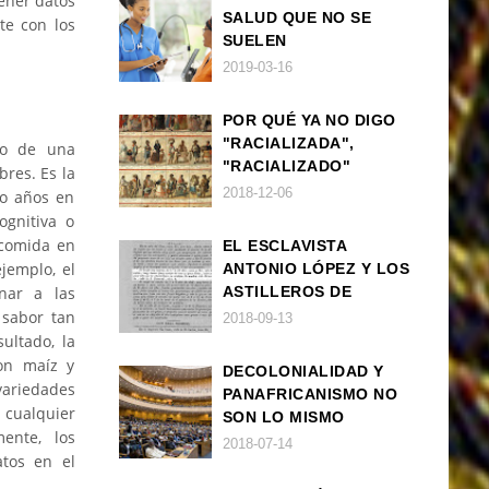
ener datos
SALUD QUE NO SE
te con los
SUELEN
DIAGNOSTICAR BIEN
2019-03-16
EN POBLACIÓN AFRO
POR QUÉ YA NO DIGO
"RACIALIZADA",
to de una
"RACIALIZADO"
bres. Es la
2018-12-06
co años en
ognitiva o
 comida en
EL ESCLAVISTA
jemplo, el
ANTONIO LÓPEZ Y LOS
nar a las
ASTILLEROS DE
NAVANTIA
 sabor tan
2018-09-13
ultado, la
on maíz y
DECOLONIALIDAD Y
variedades
PANAFRICANISMO NO
 cualquier
SON LO MISMO
ente, los
2018-07-14
tos en el