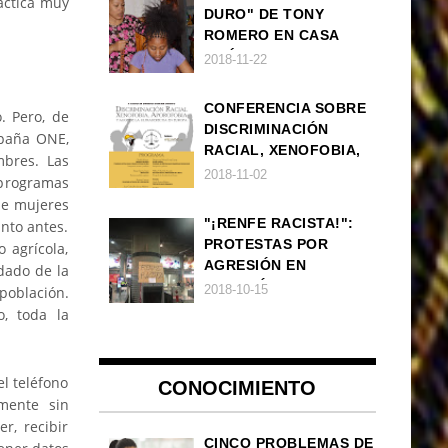
áctica muy
DURO" DE TONY
ROMERO EN CASA
AMÉRICA
2018-11-22
CONFERENCIA SOBRE
. Pero, de
DISCRIMINACIÓN
mpaña ONE,
RACIAL, XENOFOBIA,
bres. Las
APOROFOBIA Y AUGE
2018-11-02
 programas
DE LA ULTRADERECHA
de mujeres
EN EUROPA
"¡RENFE RACISTA!":
anto antes.
PROTESTAS POR
 agrícola,
AGRESIÓN EN
dado de la
ESTACIÓN DE TREN DE
2018-10-15
población.
ATOCHA
o, toda la
l teléfono
CONOCIMIENTO
amente sin
r, recibir
CINCO PROBLEMAS DE