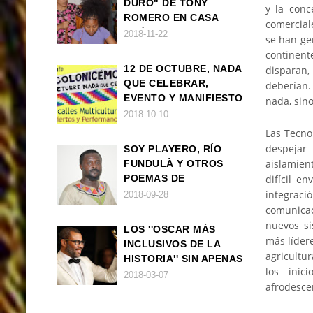
DURO" DE TONY
y la conc
ROMERO EN CASA
comerciale
AMÉRICA
2018-11-22
se han ge
continent
12 DE OCTUBRE, NADA
disparan,
QUE CELEBRAR,
deberían.
EVENTO Y MANIFIESTO
nada, sin
2018-10-10
Las Tecno
despejar 
SOY PLAYERO, RÍO
aislamien
FUNDULÀ Y OTROS
difícil e
POEMAS DE
FRANCISCO
integraci
2018-09-28
BALLOVERA ESTRADA
comunicac
nuevos si
LOS ''OSCAR MÁS
más líder
INCLUSIVOS DE LA
agricultu
HISTORIA'' SIN APENAS
los inic
TRIUNFOS AFRO
2018-03-07
afrodesce