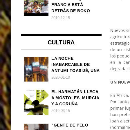
FRANCIA ESTÁ
DETRÁS DE BOKO
HARAM
2019-12-15
Nuevos si
agricultu
CULTURA
estratégi
de un sis
los peque
LA NOCHE
en la can
INABARCABLE DE
degradaci
ANTUMI TOASIJÉ, UNA
NOVELA
2020-01-10
UN NUEV
EXISTENCIALISTA Y
ANIMALISTA
EL HARMATÁN LLEGA
En África
A MÓSTOLES, MURCIA
Por tanto
Y A CORUÑA
primer lu
2019-03-15
han prefe
iban a ser
"GENTE DE PELO
(normalme