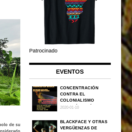
Patrocinado
EVENTOS
CONCENTRACIÓN
CONTRA EL
COLONIALISMO
FRANCÉS EN ÁFRICA
2020-01-10
BLACKFACE Y OTRAS
bolo de su
VERGÜENZAS DE
onsiderado