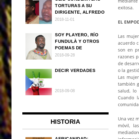
mediante 
TORTURAS A SU
exitosa.
DIRIGENTE, ALFREDO
OKENVE
2018-11-01
EL EMPOD
SOY PLAYERO, RÍO
Las mujer
FUNDULÀ Y OTROS
acuerdo c
POEMAS DE
son en p
FRANCISCO
2018-09-28
razones p
BALLOVERA ESTRADA
de desarr
o la gesti
DECIR VERDADES
Las mujer
también g
salud, lo
2018-09-08
Cuando la
comunidad
Una vez m
HISTORIA
móvil, la
mediadore
AFRICANIDAD: