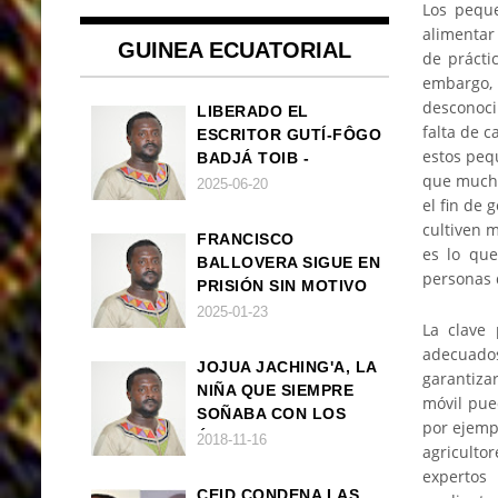
Los peque
alimentar
GUINEA ECUATORIAL
de prácti
embargo
desconoci
LIBERADO EL
falta de c
ESCRITOR GUTÍ-FÔGO
estos peq
BADJÁ TOIB -
que mucho
FRANCISCO
2025-06-20
el fin de 
BALLOVERA ESTRADA
cultiven 
FRANCISCO
es lo que
BALLOVERA SIGUE EN
personas 
PRISIÓN SIN MOTIVO
ALGUNO
2025-01-23
La clave 
adecuado
JOJUA JACHING'A, LA
garantiza
NIÑA QUE SIEMPRE
móvil pue
SOÑABA CON LOS
por ejempl
ÁNGELES (UN CUENTO
2018-11-16
agriculto
VEGANO AFRICANO)
expertos
CEID CONDENA LAS