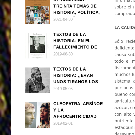
informaci
TREINTA TEMAS DE
sobre el 
HISTORIA, POLÍTICA,
comprador
FILOSOFÍA Y CULTURA
2021-04-30
DE ÁFRICA Y SUS
LA CALID
DIÁSPORAS
TEXTOS DE LA
Sólo rec
HISTORIA: EN EL
FALLECIMIENTO DE
deficiente
W.E.B. DU BOIS
causa sub
2019-08-30
todo el m
físicamen
TEXTOS DE LA
muchos lu
HISTORIA: ¿ERAN
sistema 
UNOS TIRANOS LOS
personas 
FARAONES?
2019-05-05
bueno com
agricult
CLEOPATRA, ARSÍNOE
azúcar, c
Y LA
con alto 
AFROCENTRICIDAD
nutrient
MAL ENTENDIDA
2019-02-01
estadoun
desayuno 