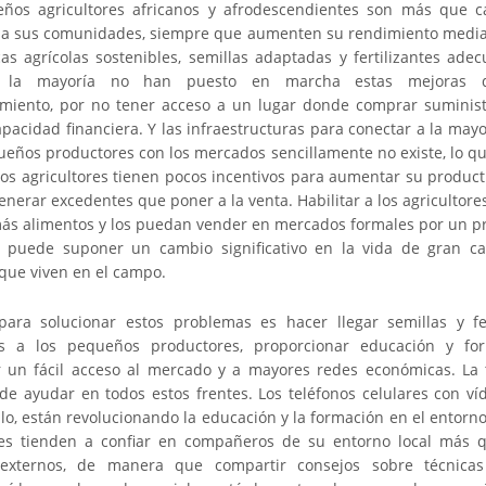
ños agricultores africanos y afrodescendientes son más que 
 a sus comunidades, siempre que aumenten su rendimiento media
cas agrícolas sostenibles, semillas adaptadas y fertilizantes adec
, la mayoría no han puesto en marcha estas mejoras d
miento, por no tener acceso a un lugar donde comprar suminist
apacidad financiera. Y las infraestructuras para conectar a la may
ueños productores con los mercados sencillamente no existe, lo que
s agricultores tienen pocos incentivos para aumentar su product
generar excedentes que poner a la venta. Habilitar a los agricultor
más alimentos y los puedan vender en mercados formales por un pre
 puede suponer un cambio significativo en la vida de gran c
que viven en el campo.
para solucionar estos problemas es hacer llegar semillas y fer
s a los pequeños productores, proporcionar educación y for
r un fácil acceso al mercado y a mayores redes económicas. La 
de ayudar en todos estos frentes. Los teléfonos celulares con víde
o, están revolucionando la educación y la formación en el entorno
res tienden a confiar en compañeros de su entorno local más 
 externos, de manera que compartir consejos sobre técnicas 