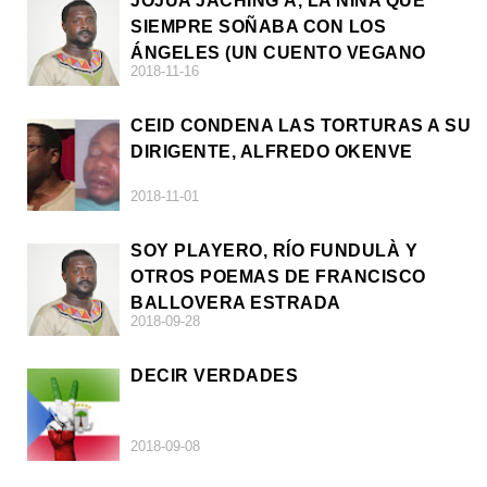
JOJUA JACHING'A, LA NIÑA QUE
SIEMPRE SOÑABA CON LOS
ÁNGELES (UN CUENTO VEGANO
2018-11-16
AFRICANO)
CEID CONDENA LAS TORTURAS A SU
DIRIGENTE, ALFREDO OKENVE
2018-11-01
SOY PLAYERO, RÍO FUNDULÀ Y
OTROS POEMAS DE FRANCISCO
BALLOVERA ESTRADA
2018-09-28
DECIR VERDADES
2018-09-08