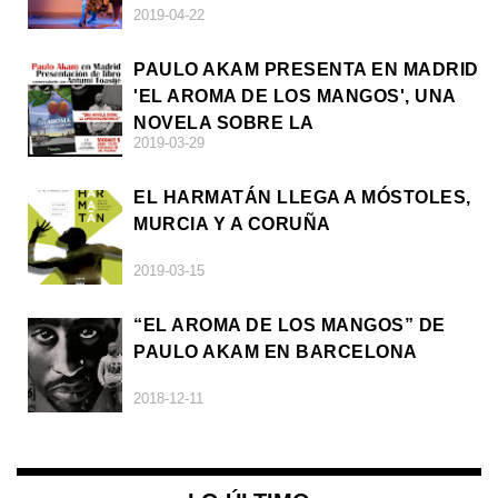
2019-04-22
PAULO AKAM PRESENTA EN MADRID
'EL AROMA DE LOS MANGOS', UNA
NOVELA SOBRE LA
2019-03-29
AFRODESCENDENCIA
EL HARMATÁN LLEGA A MÓSTOLES,
MURCIA Y A CORUÑA
2019-03-15
“EL AROMA DE LOS MANGOS” DE
PAULO AKAM EN BARCELONA
2018-12-11