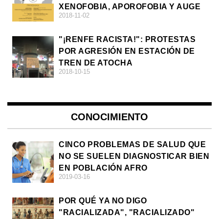
XENOFOBIA, APOROFOBIA Y AUGE
2018-11-02
DE LA ULTRADERECHA EN EUROPA
"¡RENFE RACISTA!": PROTESTAS
POR AGRESIÓN EN ESTACIÓN DE
TREN DE ATOCHA
2018-10-15
CONOCIMIENTO
CINCO PROBLEMAS DE SALUD QUE
NO SE SUELEN DIAGNOSTICAR BIEN
EN POBLACIÓN AFRO
2019-03-16
POR QUÉ YA NO DIGO
"RACIALIZADA", "RACIALIZADO"