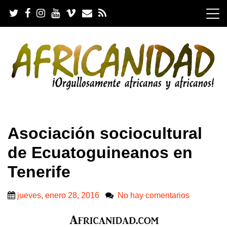
S
k
i
p
t
o
c
o
n
t
e
.
n
Asociación sociocultural
t
de Ecuatoguineanos en
Tenerife
jueves, enero 28, 2016
No hay comentarios